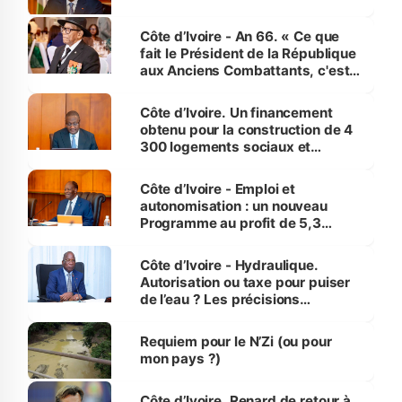
Côte d’Ivoire - An 66. « Ce que
fait le Président de la République
aux Anciens Combattants, c'est
inédit » (Cne Yassoungo Koné ®)
Côte d’Ivoire. Un financement
obtenu pour la construction de 4
300 logements sociaux et
économiques à Abidjan, Bouaké
et Yamoussoukro
Côte d’Ivoire - Emploi et
autonomisation : un nouveau
Programme au profit de 5,3
millions de jeunes
Côte d’Ivoire - Hydraulique.
Autorisation ou taxe pour puiser
de l’eau ? Les précisions
d’Assahoré
Requiem pour le N’Zi (ou pour
mon pays ?)
Côte d’Ivoire. Renard de retour à