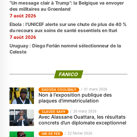
“Un message clair à Trump”: la Belgique va envoyer
des militaires au Groenland
7 août 2026
Ebola : l’UNICEF alerte sur une chute de plus de 40 %
du recours aux soins de santé essentiels en Ituri
7 août 2026
Uruguay : Diego Forlán nommé sélectionneur de la
Celeste
FANICO
31 mars 2026
‎DAOUDA COULIBALY
Non à l'exposition publique des
plaques d'immatriculation
26 mars 2026
CLAUDE SAHY
Avec Alassane Ouattara, les résultats
concrets d’un diplomate exceptionnel
22 février 2026
GBI DE FER