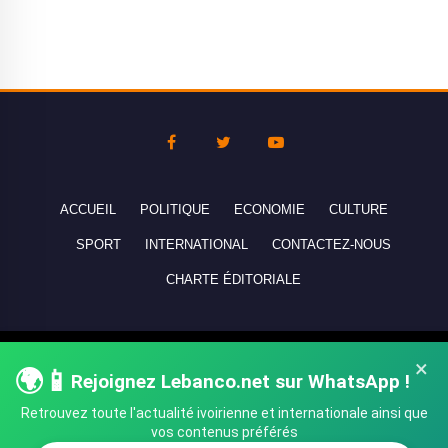
ACCUEIL
POLITIQUE
ECONOMIE
CULTURE
SPORT
INTERNATIONAL
CONTACTEZ-NOUS
CHARTE ÉDITORIALE
Copyright © 2010-2026 lebanco.net - Tous droits de reproduction
×
🌍📱
Rejoignez Lebanco.net sur WhatsApp !
réservés - All rights reserved.
Retrouvez toute l'actualité ivoirienne et internationale ainsi que
vos contenus préférés