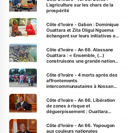
L’agriculture sur les chars de la
prospérité
Côte d’Ivoire - Gabon : Dominique
Ouattara et Zita Oligui Nguema
échangent sur leurs initiatives en
faveur des femmes et des
enfants
Côte d’Ivoire - An 66. Alassane
Ouattara : « Ensemble, (…)
construisons une grande nation
pour nous-mêmes et pour les
générations futures »
Côte d’Ivoire - 4 morts après des
affrontements
intercommunautaires à Kossandji
(Alepé) - Notre correspondant au
milieu des sinistrés
Côte d’Ivoire - An 66. Libération
de zones à risque et
déguerpissement : Ouattara
assure du « strict respect de
l'Etat de droit pour préserver les
Côte d'Ivoire - An 66. Yopougon
vies humaines »
aux couleurs nationales