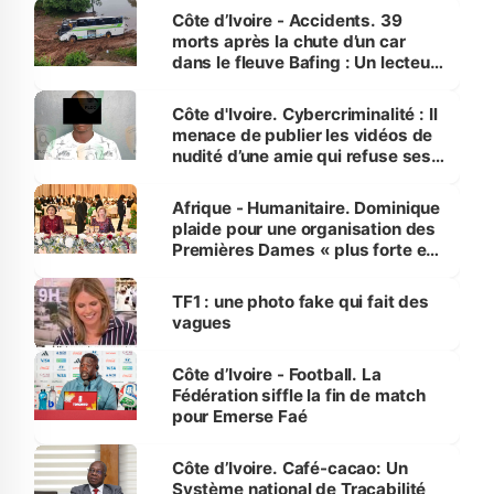
Côte d’Ivoire - Accidents. 39
morts après la chute d’un car
dans le fleuve Bafing : Un lecteur
dénonce la légèreté du ministère
des Transports
Côte d'Ivoire. Cybercriminalité : Il
menace de publier les vidéos de
nudité d’une amie qui refuse ses
avances
Afrique - Humanitaire. Dominique
plaide pour une organisation des
Premières Dames « plus forte et
influente, dont l'impact s'affirme
sur la scène internationale »
TF1 : une photo fake qui fait des
vagues
Côte d’Ivoire - Football. La
Fédération siffle la fin de match
pour Emerse Faé
Côte d’Ivoire. Café-cacao: Un
Système national de Traçabilité