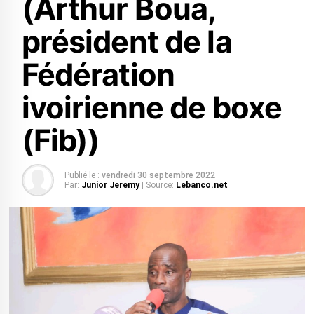
(Arthur Boua,
président de la
Fédération
ivoirienne de boxe
(Fib))
Publié le :
vendredi 30 septembre 2022
Par:
Junior Jeremy
| Source:
Lebanco.net