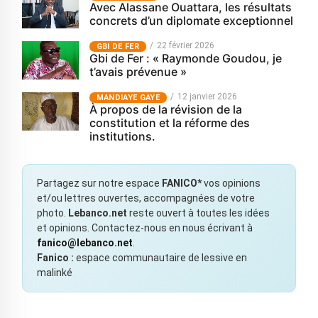
Avec Alassane Ouattara, les résultats
concrets d’un diplomate exceptionnel
22 février 2026
GBI DE FER
Gbi de Fer : « Raymonde Goudou, je
t’avais prévenue »
12 janvier 2026
MANDIAYE GAYE
À propos de la révision de la
constitution et la réforme des
institutions.
Partagez sur notre espace
FANICO*
vos opinions
et/ou lettres ouvertes, accompagnées de votre
photo.
Lebanco.net
reste ouvert à toutes les idées
et opinions. Contactez-nous en nous écrivant à
fanico@lebanco.net
.
Fanico :
espace communautaire de lessive en
malinké