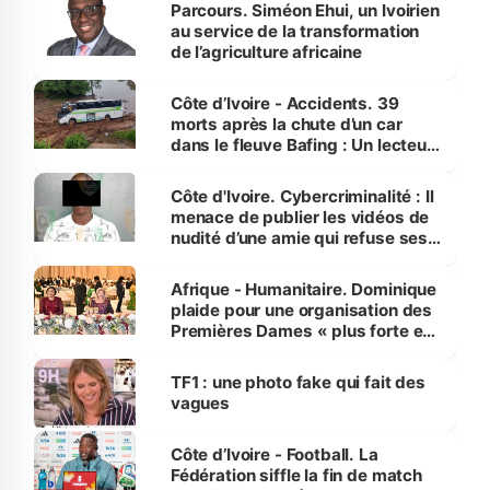
Parcours. Siméon Ehui, un Ivoirien
au service de la transformation
de l’agriculture africaine
Côte d’Ivoire - Accidents. 39
morts après la chute d’un car
dans le fleuve Bafing : Un lecteur
dénonce la légèreté du ministère
des Transports
Côte d'Ivoire. Cybercriminalité : Il
menace de publier les vidéos de
nudité d’une amie qui refuse ses
avances
Afrique - Humanitaire. Dominique
plaide pour une organisation des
Premières Dames « plus forte et
influente, dont l'impact s'affirme
sur la scène internationale »
TF1 : une photo fake qui fait des
vagues
Côte d’Ivoire - Football. La
Fédération siffle la fin de match