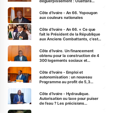
déguerpissement : Ouattara
assure du « strict respect de
l'Etat de droit pour préserver les
Côte d'Ivoire - An 66. Yopougon
vies humaines »
aux couleurs nationales
Côte d’Ivoire - An 66. « Ce que
fait le Président de la République
aux Anciens Combattants, c'est
inédit » (Cne Yassoungo Koné ®)
Côte d’Ivoire. Un financement
obtenu pour la construction de 4
300 logements sociaux et
économiques à Abidjan, Bouaké
et Yamoussoukro
Côte d’Ivoire - Emploi et
autonomisation : un nouveau
Programme au profit de 5,3
millions de jeunes
Côte d’Ivoire - Hydraulique.
Autorisation ou taxe pour puiser
de l’eau ? Les précisions
d’Assahoré