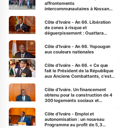
affrontements
intercommunautaires à Kossandji
(Alepé) - Notre correspondant au
milieu des sinistrés
Côte d’Ivoire - An 66. Libération
de zones à risque et
déguerpissement : Ouattara
assure du « strict respect de
l'Etat de droit pour préserver les
Côte d'Ivoire - An 66. Yopougon
vies humaines »
aux couleurs nationales
Côte d’Ivoire - An 66. « Ce que
fait le Président de la République
aux Anciens Combattants, c'est
inédit » (Cne Yassoungo Koné ®)
Côte d’Ivoire. Un financement
obtenu pour la construction de 4
300 logements sociaux et
économiques à Abidjan, Bouaké
et Yamoussoukro
Côte d’Ivoire - Emploi et
autonomisation : un nouveau
Programme au profit de 5,3