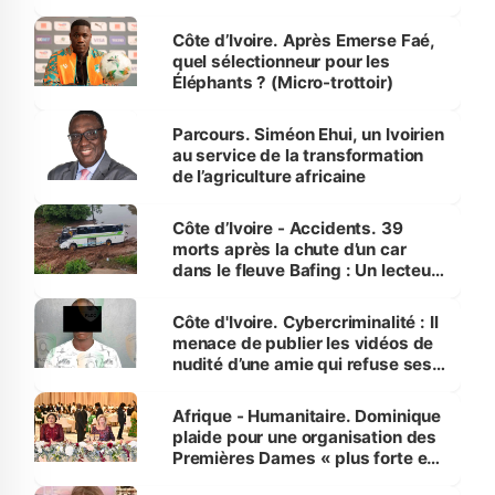
Côte d’Ivoire. Après Emerse Faé,
quel sélectionneur pour les
Éléphants ? (Micro-trottoir)
Parcours. Siméon Ehui, un Ivoirien
au service de la transformation
de l’agriculture africaine
Côte d’Ivoire - Accidents. 39
morts après la chute d’un car
dans le fleuve Bafing : Un lecteur
dénonce la légèreté du ministère
des Transports
Côte d'Ivoire. Cybercriminalité : Il
menace de publier les vidéos de
nudité d’une amie qui refuse ses
avances
Afrique - Humanitaire. Dominique
plaide pour une organisation des
Premières Dames « plus forte et
influente, dont l'impact s'affirme