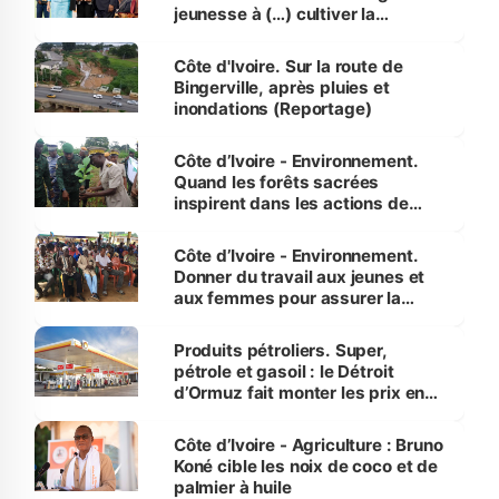
jeunesse à (…) cultiver la
compétence et l’intégrité »
(Alassane Ouattara
Côte d'Ivoire. Sur la route de
Bingerville, après pluies et
inondations (Reportage)
Côte d’Ivoire - Environnement.
Quand les forêts sacrées
inspirent dans les actions de
reboisement
Côte d’Ivoire - Environnement.
Donner du travail aux jeunes et
aux femmes pour assurer la
protection des espèces
menacées
Produits pétroliers. Super,
pétrole et gasoil : le Détroit
d’Ormuz fait monter les prix en
Côte d’Ivoire
Côte d’Ivoire - Agriculture : Bruno
Koné cible les noix de coco et de
palmier à huile