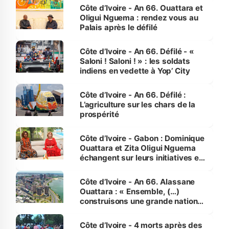
Côte d’Ivoire - An 66. Ouattara et
Oligui Nguema : rendez vous au
Palais après le défilé
Côte d’Ivoire - An 66. Défilé - «
Saloni ! Saloni ! » : les soldats
indiens en vedette à Yop’ City
Côte d’Ivoire - An 66. Défilé :
L’agriculture sur les chars de la
prospérité
Côte d’Ivoire - Gabon : Dominique
Ouattara et Zita Oligui Nguema
échangent sur leurs initiatives en
faveur des femmes et des
enfants
Côte d’Ivoire - An 66. Alassane
Ouattara : « Ensemble, (…)
construisons une grande nation
pour nous-mêmes et pour les
générations futures »
Côte d’Ivoire - 4 morts après des