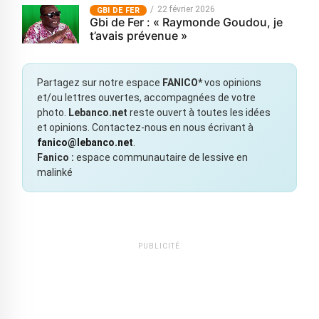
22 février 2026
GBI DE FER
Gbi de Fer : « Raymonde Goudou, je
t’avais prévenue »
Partagez sur notre espace
FANICO*
vos opinions
et/ou lettres ouvertes, accompagnées de votre
photo.
Lebanco.net
reste ouvert à toutes les idées
et opinions. Contactez-nous en nous écrivant à
fanico@lebanco.net
.
Fanico :
espace communautaire de lessive en
malinké
PUBLICITÉ