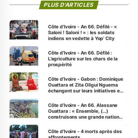
PLUS D'ARTICLES
Côte d’Ivoire - An 66. Défilé - «
Saloni ! Saloni ! » : les soldats
indiens en vedette à Yop’ City
Côte d’Ivoire - An 66. Défilé :
L’agriculture sur les chars de la
prospérité
Côte d’Ivoire - Gabon : Dominique
Ouattara et Zita Oligui Nguema
échangent sur leurs initiatives en
faveur des femmes et des
enfants
Côte d’Ivoire - An 66. Alassane
Ouattara : « Ensemble, (…)
construisons une grande nation
pour nous-mêmes et pour les
générations futures »
Côte d’Ivoire - 4 morts après des
affrontements