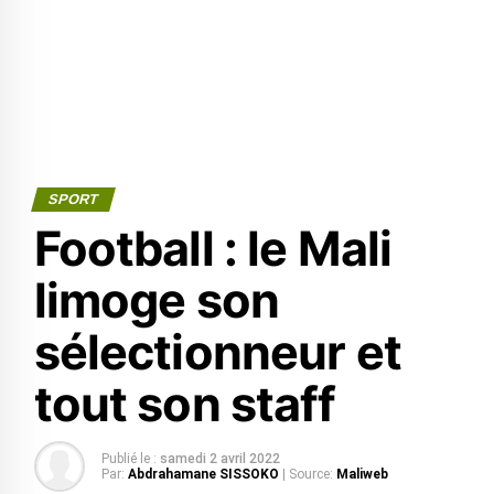
SPORT
Football : le Mali
limoge son
sélectionneur et
tout son staff
Publié le :
samedi 2 avril 2022
Par:
Abdrahamane SISSOKO
| Source:
Maliweb