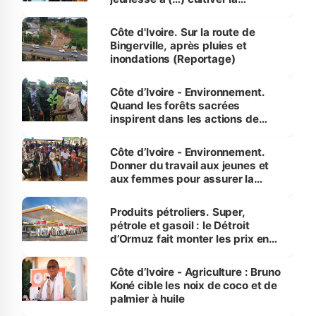
compétence et l’intégrité »
(Alassane Ouattara
Côte d'Ivoire. Sur la route de
Bingerville, après pluies et
inondations (Reportage)
Côte d’Ivoire - Environnement.
Quand les forêts sacrées
inspirent dans les actions de
reboisement
Côte d’Ivoire - Environnement.
Donner du travail aux jeunes et
aux femmes pour assurer la
protection des espèces
menacées
Produits pétroliers. Super,
pétrole et gasoil : le Détroit
d’Ormuz fait monter les prix en
Côte d’Ivoire
Côte d’Ivoire - Agriculture : Bruno
Koné cible les noix de coco et de
palmier à huile