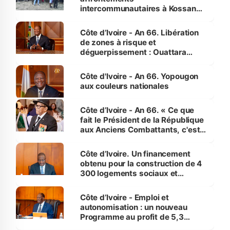
intercommunautaires à Kossandji
(Alepé) - Notre correspondant au
milieu des sinistrés
Côte d’Ivoire - An 66. Libération
de zones à risque et
déguerpissement : Ouattara
assure du « strict respect de
l'Etat de droit pour préserver les
Côte d'Ivoire - An 66. Yopougon
vies humaines »
aux couleurs nationales
Côte d’Ivoire - An 66. « Ce que
fait le Président de la République
aux Anciens Combattants, c'est
inédit » (Cne Yassoungo Koné ®)
Côte d’Ivoire. Un financement
obtenu pour la construction de 4
300 logements sociaux et
économiques à Abidjan, Bouaké
et Yamoussoukro
Côte d’Ivoire - Emploi et
autonomisation : un nouveau
Programme au profit de 5,3
millions de jeunes