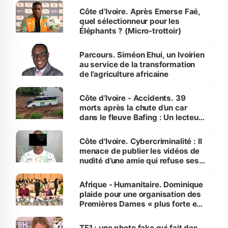
Côte d’Ivoire. Après Emerse Faé,
quel sélectionneur pour les
Éléphants ? (Micro-trottoir)
Parcours. Siméon Ehui, un Ivoirien
au service de la transformation
de l’agriculture africaine
Côte d’Ivoire - Accidents. 39
morts après la chute d’un car
dans le fleuve Bafing : Un lecteur
dénonce la légèreté du ministère
des Transports
Côte d'Ivoire. Cybercriminalité : Il
menace de publier les vidéos de
nudité d’une amie qui refuse ses
avances
Afrique - Humanitaire. Dominique
plaide pour une organisation des
Premières Dames « plus forte et
influente, dont l'impact s'affirme
sur la scène internationale »
TF1 : une photo fake qui fait des