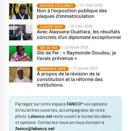
31 mars 2026
‎DAOUDA COULIBALY
Non à l'exposition publique des
plaques d'immatriculation
26 mars 2026
CLAUDE SAHY
Avec Alassane Ouattara, les résultats
concrets d’un diplomate exceptionnel
22 février 2026
GBI DE FER
Gbi de Fer : « Raymonde Goudou, je
t’avais prévenue »
12 janvier 2026
MANDIAYE GAYE
À propos de la révision de la
constitution et la réforme des
institutions.
Partagez sur notre espace
FANICO*
vos opinions
et/ou lettres ouvertes, accompagnées de votre
photo.
Lebanco.net
reste ouvert à toutes les idées
et opinions. Contactez-nous en nous écrivant à
fanico@lebanco.net
.