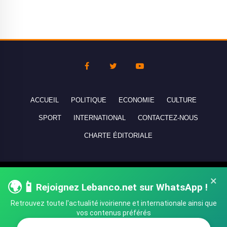
ACCUEIL
POLITIQUE
ECONOMIE
CULTURE
SPORT
INTERNATIONAL
CONTACTEZ-NOUS
CHARTE ÉDITORIALE
Copyright © 2010-2026 lebanco.net - Tous droits de reproduction
×
🌍📱
Rejoignez Lebanco.net sur WhatsApp !
réservés - All rights reserved.
Retrouvez toute l'actualité ivoirienne et internationale ainsi que
vos contenus préférés