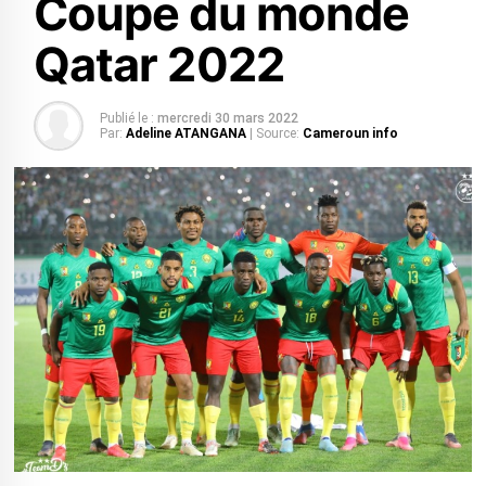
Coupe du monde
Qatar 2022
Publié le :
mercredi 30 mars 2022
Par:
Adeline ATANGANA
| Source:
Cameroun info