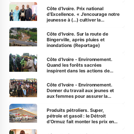
révélé
Côte d’Ivoire. Prix national
d’Excellence. « J’encourage notre
jeunesse à (…) cultiver la
compétence et l’intégrité »
(Alassane Ouattara
Côte d'Ivoire. Sur la route de
Bingerville, après pluies et
inondations (Reportage)
Côte d’Ivoire - Environnement.
Quand les forêts sacrées
inspirent dans les actions de
reboisement
Côte d’Ivoire - Environnement.
Donner du travail aux jeunes et
aux femmes pour assurer la
protection des espèces
menacées
Produits pétroliers. Super,
pétrole et gasoil : le Détroit
d’Ormuz fait monter les prix en
Côte d’Ivoire