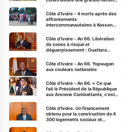
pour nous-mêmes et pour les
générations futures »
Côte d’Ivoire - 4 morts après des
affrontements
intercommunautaires à Kossandji
(Alepé) - Notre correspondant au
milieu des sinistrés
Côte d’Ivoire - An 66. Libération
de zones à risque et
déguerpissement : Ouattara
assure du « strict respect de
l'Etat de droit pour préserver les
Côte d'Ivoire - An 66. Yopougon
vies humaines »
aux couleurs nationales
Côte d’Ivoire - An 66. « Ce que
fait le Président de la République
aux Anciens Combattants, c'est
inédit » (Cne Yassoungo Koné ®)
Côte d’Ivoire. Un financement
obtenu pour la construction de 4
300 logements sociaux et
économiques à Abidjan, Bouaké
et Yamoussoukro