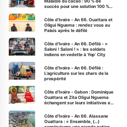
Maladie du cacao : 90 % de
succès pour une solution 100 %
made in Côte d'Ivoire
Côte d’Ivoire - An 66. Ouattara et
Oligui Nguema : rendez vous au
Palais après le défilé
Côte d’Ivoire - An 66. Défilé - «
Saloni ! Saloni ! » : les soldats
indiens en vedette à Yop’ City
Côte d’Ivoire - An 66. Défilé :
L’agriculture sur les chars de la
prospérité
Côte d’Ivoire - Gabon : Dominique
Ouattara et Zita Oligui Nguema
échangent sur leurs initiatives en
faveur des femmes et des
enfants
Côte d’Ivoire - An 66. Alassane
Ouattara : « Ensemble, (…)
construisons une grande nation