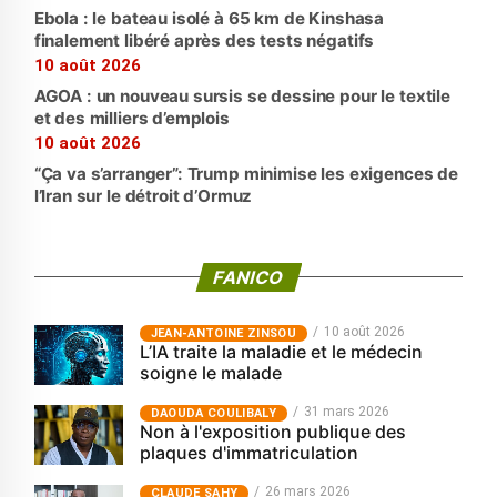
Ebola : le bateau isolé à 65 km de Kinshasa
finalement libéré après des tests négatifs
10 août 2026
AGOA : un nouveau sursis se dessine pour le textile
et des milliers d’emplois
10 août 2026
“Ça va s’arranger”: Trump minimise les exigences de
l’Iran sur le détroit d’Ormuz
FANICO
10 août 2026
JEAN-ANTOINE ZINSOU
L’IA traite la maladie et le médecin
soigne le malade
31 mars 2026
‎DAOUDA COULIBALY
Non à l'exposition publique des
plaques d'immatriculation
26 mars 2026
CLAUDE SAHY