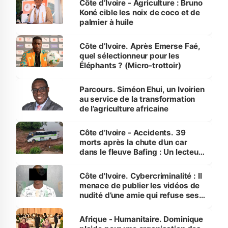
Côte d’Ivoire - Agriculture : Bruno
Koné cible les noix de coco et de
palmier à huile
Côte d’Ivoire. Après Emerse Faé,
quel sélectionneur pour les
Éléphants ? (Micro-trottoir)
Parcours. Siméon Ehui, un Ivoirien
au service de la transformation
de l’agriculture africaine
Côte d’Ivoire - Accidents. 39
morts après la chute d’un car
dans le fleuve Bafing : Un lecteur
dénonce la légèreté du ministère
des Transports
Côte d'Ivoire. Cybercriminalité : Il
menace de publier les vidéos de
nudité d’une amie qui refuse ses
avances
Afrique - Humanitaire. Dominique