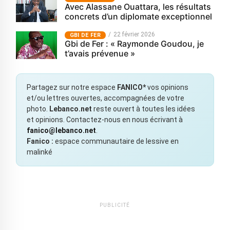
Avec Alassane Ouattara, les résultats
concrets d’un diplomate exceptionnel
22 février 2026
GBI DE FER
Gbi de Fer : « Raymonde Goudou, je
t’avais prévenue »
Partagez sur notre espace
FANICO*
vos opinions
et/ou lettres ouvertes, accompagnées de votre
photo.
Lebanco.net
reste ouvert à toutes les idées
et opinions. Contactez-nous en nous écrivant à
fanico@lebanco.net
.
Fanico :
espace communautaire de lessive en
malinké
PUBLICITÉ