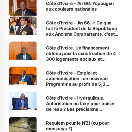
l'Etat de droit pour préserver les
Côte d'Ivoire - An 66. Yopougon
vies humaines »
aux couleurs nationales
Côte d’Ivoire - An 66. « Ce que
fait le Président de la République
aux Anciens Combattants, c'est
inédit » (Cne Yassoungo Koné ®)
Côte d’Ivoire. Un financement
obtenu pour la construction de 4
300 logements sociaux et
économiques à Abidjan, Bouaké
et Yamoussoukro
Côte d’Ivoire - Emploi et
autonomisation : un nouveau
Programme au profit de 5,3
millions de jeunes
Côte d’Ivoire - Hydraulique.
Autorisation ou taxe pour puiser
de l’eau ? Les précisions
d’Assahoré
Requiem pour le N’Zi (ou pour
mon pays ?)