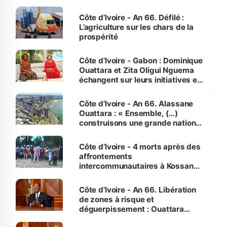
Côte d’Ivoire - An 66. Défilé :
L’agriculture sur les chars de la
prospérité
Côte d’Ivoire - Gabon : Dominique
Ouattara et Zita Oligui Nguema
échangent sur leurs initiatives en
faveur des femmes et des
enfants
Côte d’Ivoire - An 66. Alassane
Ouattara : « Ensemble, (…)
construisons une grande nation
pour nous-mêmes et pour les
générations futures »
Côte d’Ivoire - 4 morts après des
affrontements
intercommunautaires à Kossandji
(Alepé) - Notre correspondant au
milieu des sinistrés
Côte d’Ivoire - An 66. Libération
de zones à risque et
déguerpissement : Ouattara
assure du « strict respect de