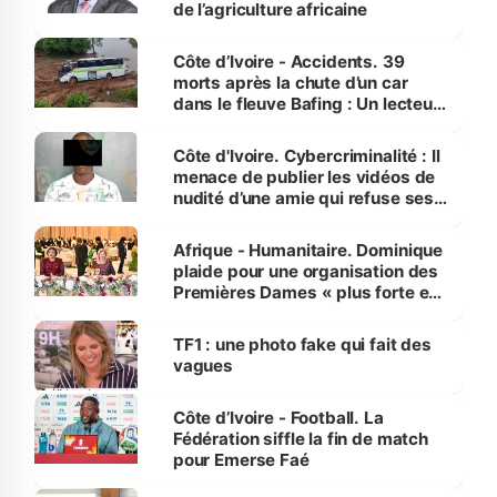
de l’agriculture africaine
Côte d’Ivoire - Accidents. 39
morts après la chute d’un car
dans le fleuve Bafing : Un lecteur
dénonce la légèreté du ministère
des Transports
Côte d'Ivoire. Cybercriminalité : Il
menace de publier les vidéos de
nudité d’une amie qui refuse ses
avances
Afrique - Humanitaire. Dominique
plaide pour une organisation des
Premières Dames « plus forte et
influente, dont l'impact s'affirme
sur la scène internationale »
TF1 : une photo fake qui fait des
vagues
Côte d’Ivoire - Football. La
Fédération siffle la fin de match
pour Emerse Faé