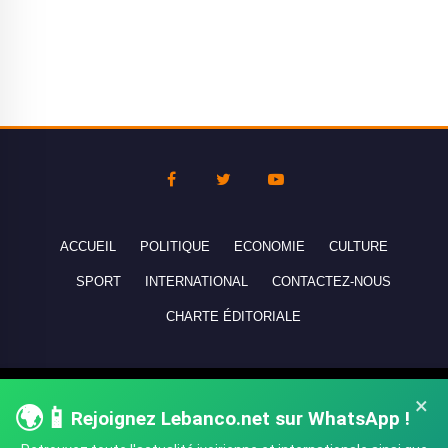
ACCUEIL
POLITIQUE
ECONOMIE
CULTURE
SPORT
INTERNATIONAL
CONTACTEZ-NOUS
CHARTE ÉDITORIALE
Copyright © 2010-2026 lebanco.net - Tous droits de reproduction
×
🌍📱
Rejoignez Lebanco.net sur WhatsApp !
réservés - All rights reserved.