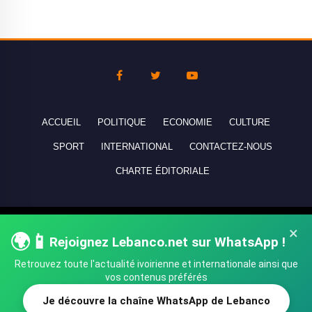
ACCUEIL
POLITIQUE
ECONOMIE
CULTURE
SPORT
INTERNATIONAL
CONTACTEZ-NOUS
CHARTE ÉDITORIALE
Copyright © 2010-2026 lebanco.net - Tous droits de reproduction
×
🌍📱
réservés - All rights reserved.
Rejoignez Lebanco.net sur WhatsApp !
Retrouvez toute l'actualité ivoirienne et internationale ainsi que
vos contenus préférés
Je découvre la chaîne WhatsApp de Lebanco