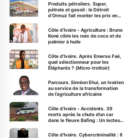
menacées
Produits pétroliers. Super,
pétrole et gasoil : le Détroit
d’Ormuz fait monter les prix en
Côte d’Ivoire
Côte d’Ivoire - Agriculture : Bruno
Koné cible les noix de coco et de
palmier à huile
Côte d’Ivoire. Après Emerse Faé,
quel sélectionneur pour les
Éléphants ? (Micro-trottoir)
Parcours. Siméon Ehui, un Ivoirien
au service de la transformation
de l’agriculture africaine
Côte d’Ivoire - Accidents. 39
morts après la chute d’un car
dans le fleuve Bafing : Un lecteur
dénonce la légèreté du ministère
des Transports
Côte d'Ivoire. Cybercriminalité : Il