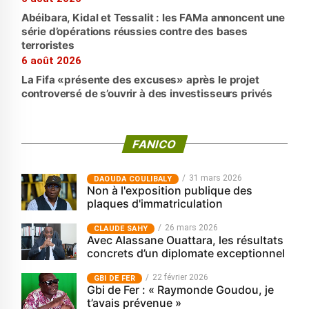
Abéibara, Kidal et Tessalit : les FAMa annoncent une
série d’opérations réussies contre des bases
terroristes
6 août 2026
La Fifa «présente des excuses» après le projet
controversé de s’ouvrir à des investisseurs privés
FANICO
31 mars 2026
‎DAOUDA COULIBALY
Non à l'exposition publique des
plaques d'immatriculation
26 mars 2026
CLAUDE SAHY
Avec Alassane Ouattara, les résultats
concrets d’un diplomate exceptionnel
22 février 2026
GBI DE FER
Gbi de Fer : « Raymonde Goudou, je
t’avais prévenue »