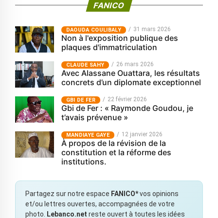
FANICO
31 mars 2026
‎DAOUDA COULIBALY
Non à l'exposition publique des
plaques d'immatriculation
26 mars 2026
CLAUDE SAHY
Avec Alassane Ouattara, les résultats
concrets d’un diplomate exceptionnel
22 février 2026
GBI DE FER
Gbi de Fer : « Raymonde Goudou, je
t’avais prévenue »
12 janvier 2026
MANDIAYE GAYE
À propos de la révision de la
constitution et la réforme des
institutions.
Partagez sur notre espace
FANICO*
vos opinions
et/ou lettres ouvertes, accompagnées de votre
photo.
Lebanco.net
reste ouvert à toutes les idées