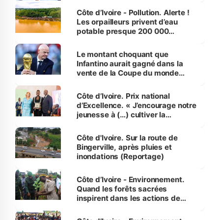
Côte d’Ivoire - Pollution. Alerte !
Les orpailleurs privent d’eau
potable presque 200 000
habitants autour d’Agboville
Le montant choquant que
Infantino aurait gagné dans la
vente de la Coupe du monde
révélé
Côte d’Ivoire. Prix national
d’Excellence. « J’encourage notre
jeunesse à (…) cultiver la
compétence et l’intégrité »
(Alassane Ouattara
Côte d'Ivoire. Sur la route de
Bingerville, après pluies et
inondations (Reportage)
Côte d’Ivoire - Environnement.
Quand les forêts sacrées
inspirent dans les actions de
reboisement