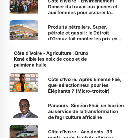
Côte d’Ivoire - Environnement.
Donner du travail aux jeunes et
aux femmes pour assurer la
protection des espèces
menacées
Produits pétroliers. Super,
pétrole et gasoil : le Détroit
d’Ormuz fait monter les prix en
Côte d’Ivoire
Côte d’Ivoire - Agriculture : Bruno
Koné cible les noix de coco et de
palmier à huile
Côte d’Ivoire. Après Emerse Faé,
quel sélectionneur pour les
Éléphants ? (Micro-trottoir)
Parcours. Siméon Ehui, un Ivoirien
au service de la transformation
de l’agriculture africaine
Côte d’Ivoire - Accidents. 39
morts après la chute d’un car