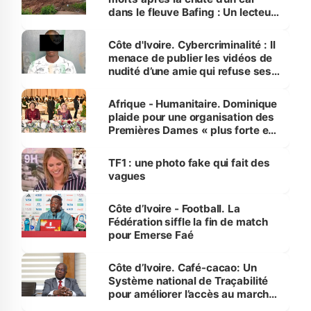
dans le fleuve Bafing : Un lecteur
dénonce la légèreté du ministère
des Transports
Côte d'Ivoire. Cybercriminalité : Il
menace de publier les vidéos de
nudité d’une amie qui refuse ses
avances
Afrique - Humanitaire. Dominique
plaide pour une organisation des
Premières Dames « plus forte et
influente, dont l'impact s'affirme
sur la scène internationale »
TF1 : une photo fake qui fait des
vagues
Côte d’Ivoire - Football. La
Fédération siffle la fin de match
pour Emerse Faé
Côte d’Ivoire. Café-cacao: Un
Système national de Traçabilité
pour améliorer l’accès au marché
international