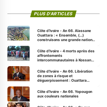
PLUS D'ARTICLES
Côte d’Ivoire - An 66. Alassane
Ouattara : « Ensemble, (…)
construisons une grande nation
pour nous-mêmes et pour les
générations futures »
Côte d’Ivoire - 4 morts après des
affrontements
intercommunautaires à Kossandji
(Alepé) - Notre correspondant au
milieu des sinistrés
Côte d’Ivoire - An 66. Libération
de zones à risque et
déguerpissement : Ouattara
assure du « strict respect de
l'Etat de droit pour préserver les
Côte d'Ivoire - An 66. Yopougon
vies humaines »
aux couleurs nationales