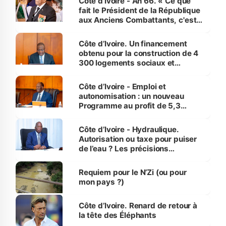
Côte d’Ivoire - An 66. « Ce que
fait le Président de la République
aux Anciens Combattants, c'est
inédit » (Cne Yassoungo Koné ®)
Côte d’Ivoire. Un financement
obtenu pour la construction de 4
300 logements sociaux et
économiques à Abidjan, Bouaké
et Yamoussoukro
Côte d’Ivoire - Emploi et
autonomisation : un nouveau
Programme au profit de 5,3
millions de jeunes
Côte d’Ivoire - Hydraulique.
Autorisation ou taxe pour puiser
de l’eau ? Les précisions
d’Assahoré
Requiem pour le N’Zi (ou pour
mon pays ?)
Côte d’Ivoire. Renard de retour à
la tête des Éléphants