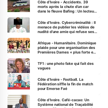
Côte d’Ivoire - Accidents. 39
morts après la chute d’un car
dans le fleuve Bafing : Un lecteur
dénonce la légèreté du ministère
des Transports
Côte d'Ivoire. Cybercriminalité : Il
menace de publier les vidéos de
nudité d’une amie qui refuse ses
avances
Afrique - Humanitaire. Dominique
plaide pour une organisation des
Premières Dames « plus forte et
influente, dont l'impact s'affirme
sur la scène internationale »
TF1 : une photo fake qui fait des
vagues
Côte d’Ivoire - Football. La
Fédération siffle la fin de match
pour Emerse Faé
Côte d’Ivoire. Café-cacao: Un
Système national de Traçabilité