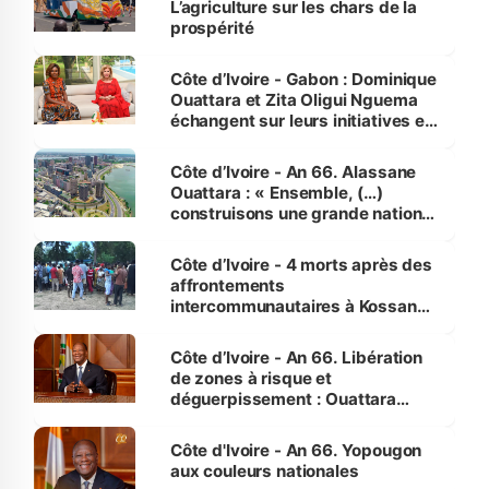
L’agriculture sur les chars de la
prospérité
Côte d’Ivoire - Gabon : Dominique
Ouattara et Zita Oligui Nguema
échangent sur leurs initiatives en
faveur des femmes et des
enfants
Côte d’Ivoire - An 66. Alassane
Ouattara : « Ensemble, (…)
construisons une grande nation
pour nous-mêmes et pour les
générations futures »
Côte d’Ivoire - 4 morts après des
affrontements
intercommunautaires à Kossandji
(Alepé) - Notre correspondant au
milieu des sinistrés
Côte d’Ivoire - An 66. Libération
de zones à risque et
déguerpissement : Ouattara
assure du « strict respect de
l'Etat de droit pour préserver les
Côte d'Ivoire - An 66. Yopougon
vies humaines »
aux couleurs nationales