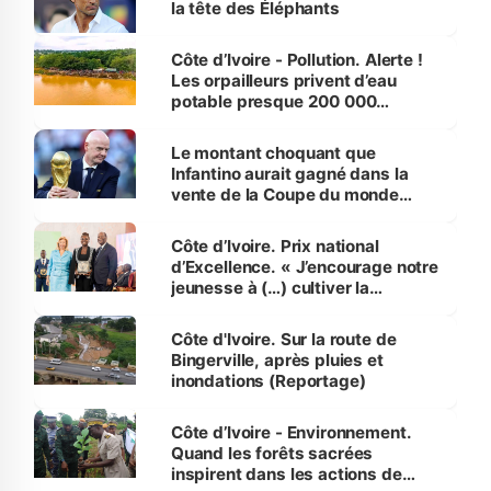
la tête des Éléphants
Côte d’Ivoire - Pollution. Alerte !
Les orpailleurs privent d’eau
potable presque 200 000
habitants autour d’Agboville
Le montant choquant que
Infantino aurait gagné dans la
vente de la Coupe du monde
révélé
Côte d’Ivoire. Prix national
d’Excellence. « J’encourage notre
jeunesse à (…) cultiver la
compétence et l’intégrité »
(Alassane Ouattara
Côte d'Ivoire. Sur la route de
Bingerville, après pluies et
inondations (Reportage)
Côte d’Ivoire - Environnement.
Quand les forêts sacrées
inspirent dans les actions de