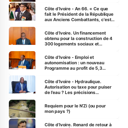
Côte d’Ivoire - An 66. « Ce que
fait le Président de la République
aux Anciens Combattants, c'est
inédit » (Cne Yassoungo Koné ®)
Côte d’Ivoire. Un financement
obtenu pour la construction de 4
300 logements sociaux et
économiques à Abidjan, Bouaké
et Yamoussoukro
Côte d’Ivoire - Emploi et
autonomisation : un nouveau
Programme au profit de 5,3
millions de jeunes
Côte d’Ivoire - Hydraulique.
Autorisation ou taxe pour puiser
de l’eau ? Les précisions
d’Assahoré
Requiem pour le N’Zi (ou pour
mon pays ?)
Côte d’Ivoire. Renard de retour à