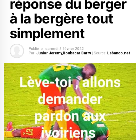
réponse du berger
à la bergère tout
simplement
Publié le :
samedi 5 février 2022
Par:
Junior Jeremy,Boubacar Barry
| Source:
Lebanco.net