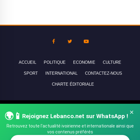
ACCUEIL
POLITIQUE
ECONOMIE
CULTURE
SPORT
INTERNATIONAL
CONTACTEZ-NOUS
CHARTE ÉDITORIALE
Copyright © 2010-2026 lebanco.net - Tous droits de reproduction
×
🌍📱
Rejoignez Lebanco.net sur WhatsApp !
réservés - All rights reserved.
Retrouvez toute l'actualité ivoirienne et internationale ainsi que
vos contenus préférés