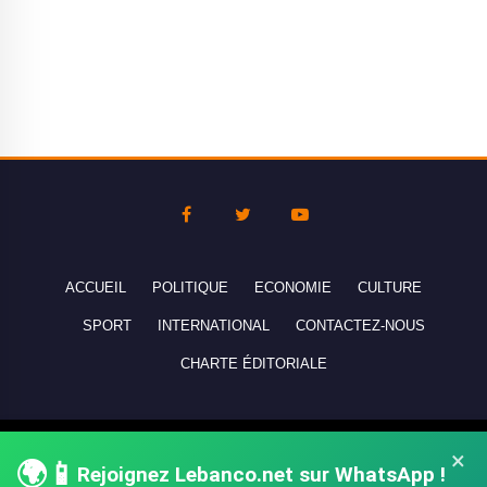
ACCUEIL
POLITIQUE
ECONOMIE
CULTURE
SPORT
INTERNATIONAL
CONTACTEZ-NOUS
CHARTE ÉDITORIALE
Copyright © 2010-2026 lebanco.net - Tous droits de reproduction
×
🌍📱
Rejoignez Lebanco.net sur WhatsApp !
réservés - All rights reserved.