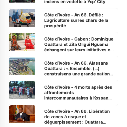
indiens en vedette à Yop’ City
Côte d’Ivoire - An 66. Défilé :
L’agriculture sur les chars de la
prospérité
Côte d’Ivoire - Gabon : Dominique
Ouattara et Zita Oligui Nguema
échangent sur leurs initiatives en
faveur des femmes et des
enfants
Côte d’Ivoire - An 66. Alassane
Ouattara : « Ensemble, (…)
construisons une grande nation
pour nous-mêmes et pour les
générations futures »
Côte d’Ivoire - 4 morts après des
affrontements
intercommunautaires à Kossandji
(Alepé) - Notre correspondant au
milieu des sinistrés
Côte d’Ivoire - An 66. Libération
de zones à risque et
déguerpissement : Ouattara