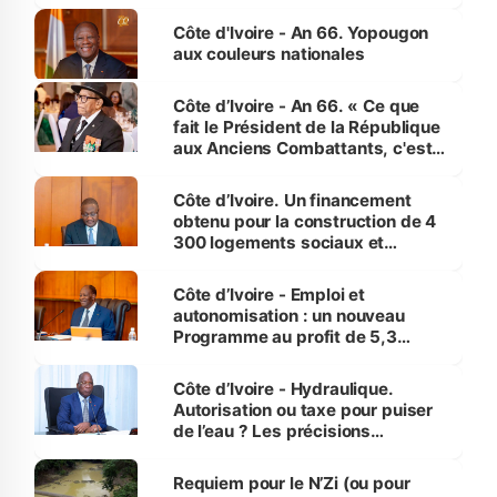
assure du « strict respect de
l'Etat de droit pour préserver les
Côte d'Ivoire - An 66. Yopougon
vies humaines »
aux couleurs nationales
Côte d’Ivoire - An 66. « Ce que
fait le Président de la République
aux Anciens Combattants, c'est
inédit » (Cne Yassoungo Koné ®)
Côte d’Ivoire. Un financement
obtenu pour la construction de 4
300 logements sociaux et
économiques à Abidjan, Bouaké
et Yamoussoukro
Côte d’Ivoire - Emploi et
autonomisation : un nouveau
Programme au profit de 5,3
millions de jeunes
Côte d’Ivoire - Hydraulique.
Autorisation ou taxe pour puiser
de l’eau ? Les précisions
d’Assahoré
Requiem pour le N’Zi (ou pour