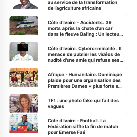
au service de la transformation
de l’agriculture africaine
Côte d’Ivoire - Accidents. 39
morts après la chute d’un car
dans le fleuve Bafing : Un lecteur
dénonce la légèreté du ministère
des Transports
Côte d'Ivoire. Cybercriminalité : Il
menace de publier les vidéos de
nudité d’une amie qui refuse ses
avances
Afrique - Humanitaire. Dominique
plaide pour une organisation des
Premières Dames « plus forte et
influente, dont l'impact s'affirme
sur la scène internationale »
TF1 : une photo fake qui fait des
vagues
Côte d’Ivoire - Football. La
Fédération siffle la fin de match
pour Emerse Faé