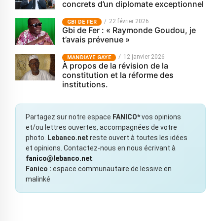
concrets d’un diplomate exceptionnel
22 février 2026
GBI DE FER
Gbi de Fer : « Raymonde Goudou, je
t’avais prévenue »
12 janvier 2026
MANDIAYE GAYE
À propos de la révision de la
constitution et la réforme des
institutions.
Partagez sur notre espace
FANICO*
vos opinions
et/ou lettres ouvertes, accompagnées de votre
photo.
Lebanco.net
reste ouvert à toutes les idées
et opinions. Contactez-nous en nous écrivant à
fanico@lebanco.net
.
Fanico :
espace communautaire de lessive en
malinké