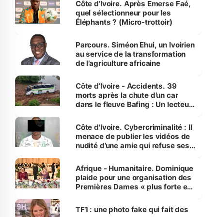
Côte d’Ivoire. Après Emerse Faé,
quel sélectionneur pour les
Éléphants ? (Micro-trottoir)
Parcours. Siméon Ehui, un Ivoirien
au service de la transformation
de l’agriculture africaine
Côte d’Ivoire - Accidents. 39
morts après la chute d’un car
dans le fleuve Bafing : Un lecteur
dénonce la légèreté du ministère
des Transports
Côte d'Ivoire. Cybercriminalité : Il
menace de publier les vidéos de
nudité d’une amie qui refuse ses
avances
Afrique - Humanitaire. Dominique
plaide pour une organisation des
Premières Dames « plus forte et
influente, dont l'impact s'affirme
sur la scène internationale »
TF1 : une photo fake qui fait des