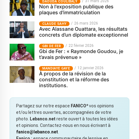
31 mars 2026
‎DAOUDA COULIBALY
Non à l'exposition publique des
plaques d'immatriculation
26 mars 2026
CLAUDE SAHY
Avec Alassane Ouattara, les résultats
concrets d’un diplomate exceptionnel
22 février 2026
GBI DE FER
Gbi de Fer : « Raymonde Goudou, je
t’avais prévenue »
12 janvier 2026
MANDIAYE GAYE
À propos de la révision de la
constitution et la réforme des
institutions.
Partagez sur notre espace
FANICO*
vos opinions
et/ou lettres ouvertes, accompagnées de votre
photo.
Lebanco.net
reste ouvert à toutes les idées
et opinions. Contactez-nous en nous écrivant à
fanico@lebanco.net
.
Fanico :
espace communautaire de lessive en