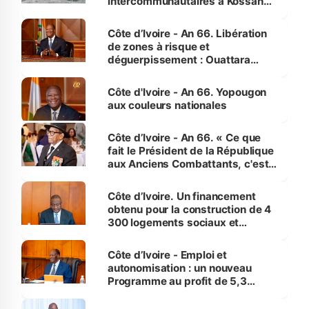
intercommunautaires à Kossandji
(Alepé) - Notre correspondant au
milieu des sinistrés
Côte d’Ivoire - An 66. Libération
de zones à risque et
déguerpissement : Ouattara
assure du « strict respect de
l'Etat de droit pour préserver les
Côte d'Ivoire - An 66. Yopougon
vies humaines »
aux couleurs nationales
Côte d’Ivoire - An 66. « Ce que
fait le Président de la République
aux Anciens Combattants, c'est
inédit » (Cne Yassoungo Koné ®)
Côte d’Ivoire. Un financement
obtenu pour la construction de 4
300 logements sociaux et
économiques à Abidjan, Bouaké
et Yamoussoukro
Côte d’Ivoire - Emploi et
autonomisation : un nouveau
Programme au profit de 5,3
millions de jeunes