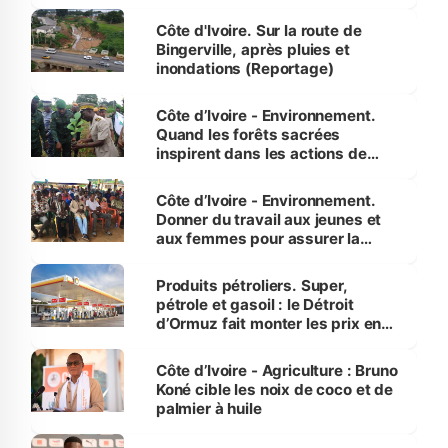
compétence et l’intégrité »
(Alassane Ouattara
Côte d'Ivoire. Sur la route de
Bingerville, après pluies et
inondations (Reportage)
Côte d’Ivoire - Environnement.
Quand les forêts sacrées
inspirent dans les actions de
reboisement
Côte d’Ivoire - Environnement.
Donner du travail aux jeunes et
aux femmes pour assurer la
protection des espèces
menacées
Produits pétroliers. Super,
pétrole et gasoil : le Détroit
d’Ormuz fait monter les prix en
Côte d’Ivoire
Côte d’Ivoire - Agriculture : Bruno
Koné cible les noix de coco et de
palmier à huile