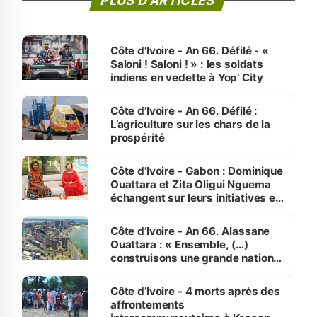
PLUS D'ARTICLES
Côte d’Ivoire - An 66. Défilé - «
Saloni ! Saloni ! » : les soldats
indiens en vedette à Yop’ City
Côte d’Ivoire - An 66. Défilé :
L’agriculture sur les chars de la
prospérité
Côte d’Ivoire - Gabon : Dominique
Ouattara et Zita Oligui Nguema
échangent sur leurs initiatives en
faveur des femmes et des
enfants
Côte d’Ivoire - An 66. Alassane
Ouattara : « Ensemble, (…)
construisons une grande nation
pour nous-mêmes et pour les
générations futures »
Côte d’Ivoire - 4 morts après des
affrontements