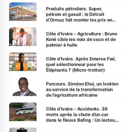
protection des espèces
menacées
Produits pétroliers. Super,
pétrole et gasoil : le Détroit
d’Ormuz fait monter les prix en
Côte d’Ivoire
Côte d’Ivoire - Agriculture : Bruno
Koné cible les noix de coco et de
palmier à huile
Côte d’Ivoire. Après Emerse Faé,
quel sélectionneur pour les
Éléphants ? (Micro-trottoir)
Parcours. Siméon Ehui, un Ivoirien
au service de la transformation
de l’agriculture africaine
Côte d’Ivoire - Accidents. 39
morts après la chute d’un car
dans le fleuve Bafing : Un lecteur
dénonce la légèreté du ministère
des Transports