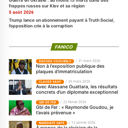
Guerre en Ukraine : au moins 15 morts dans des
frappes russes sur Kiev et sa région
5 août 2026
Trump lance un abonnement payant à Truth Social,
l’opposition crie à la corruption
FANICO
31 mars 2026
‎DAOUDA COULIBALY
Non à l'exposition publique des
plaques d'immatriculation
26 mars 2026
CLAUDE SAHY
Avec Alassane Ouattara, les résultats
concrets d’un diplomate exceptionnel
22 février 2026
GBI DE FER
Gbi de Fer : « Raymonde Goudou, je
t’avais prévenue »
12 janvier 2026
MANDIAYE GAYE
À propos de la révision de la