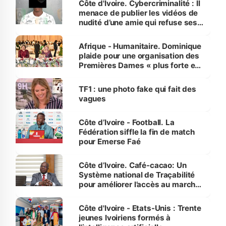
Côte d'Ivoire. Cybercriminalité : Il
menace de publier les vidéos de
nudité d’une amie qui refuse ses
avances
Afrique - Humanitaire. Dominique
plaide pour une organisation des
Premières Dames « plus forte et
influente, dont l'impact s'affirme
sur la scène internationale »
TF1 : une photo fake qui fait des
vagues
Côte d’Ivoire - Football. La
Fédération siffle la fin de match
pour Emerse Faé
Côte d’Ivoire. Café-cacao: Un
Système national de Traçabilité
pour améliorer l’accès au marché
international
Côte d'Ivoire - Etats-Unis : Trente
jeunes Ivoiriens formés à