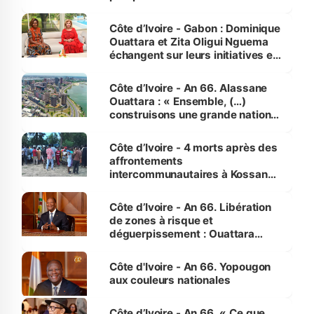
Côte d’Ivoire - Gabon : Dominique
Ouattara et Zita Oligui Nguema
échangent sur leurs initiatives en
faveur des femmes et des
enfants
Côte d’Ivoire - An 66. Alassane
Ouattara : « Ensemble, (…)
construisons une grande nation
pour nous-mêmes et pour les
générations futures »
Côte d’Ivoire - 4 morts après des
affrontements
intercommunautaires à Kossandji
(Alepé) - Notre correspondant au
milieu des sinistrés
Côte d’Ivoire - An 66. Libération
de zones à risque et
déguerpissement : Ouattara
assure du « strict respect de
l'Etat de droit pour préserver les
Côte d'Ivoire - An 66. Yopougon
vies humaines »
aux couleurs nationales
Côte d’Ivoire - An 66. « Ce que