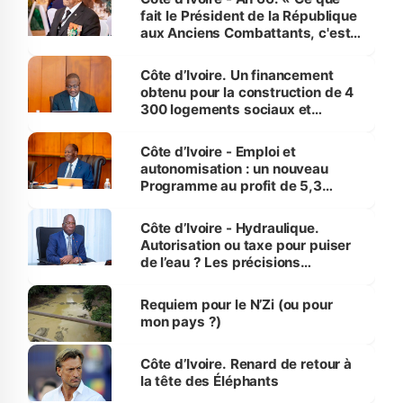
fait le Président de la République
aux Anciens Combattants, c'est
inédit » (Cne Yassoungo Koné ®)
Côte d’Ivoire. Un financement
obtenu pour la construction de 4
300 logements sociaux et
économiques à Abidjan, Bouaké
et Yamoussoukro
Côte d’Ivoire - Emploi et
autonomisation : un nouveau
Programme au profit de 5,3
millions de jeunes
Côte d’Ivoire - Hydraulique.
Autorisation ou taxe pour puiser
de l’eau ? Les précisions
d’Assahoré
Requiem pour le N’Zi (ou pour
mon pays ?)
Côte d’Ivoire. Renard de retour à
la tête des Éléphants