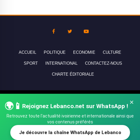
ACCUEIL
POLITIQUE
ECONOMIE
CULTURE
SPORT
INTERNATIONAL
CONTACTEZ-NOUS
CHARTE ÉDITORIALE
Copyright © 2010-2026 lebanco.net - Tous droits de reproduction
×
🌍📱
Rejoignez Lebanco.net sur WhatsApp !
réservés - All rights reserved.
Retrouvez toute l'actualité ivoirienne et internationale ainsi que
vos contenus préférés
Je découvre la chaîne WhatsApp de Lebanco