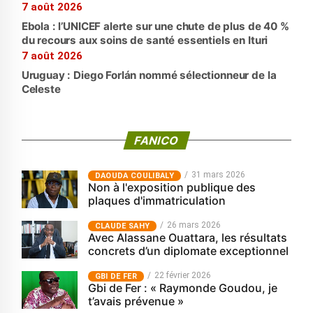
7 août 2026
Ebola : l’UNICEF alerte sur une chute de plus de 40 %
du recours aux soins de santé essentiels en Ituri
7 août 2026
Uruguay : Diego Forlán nommé sélectionneur de la
Celeste
FANICO
31 mars 2026
‎DAOUDA COULIBALY
Non à l'exposition publique des
plaques d'immatriculation
26 mars 2026
CLAUDE SAHY
Avec Alassane Ouattara, les résultats
concrets d’un diplomate exceptionnel
22 février 2026
GBI DE FER
Gbi de Fer : « Raymonde Goudou, je
t’avais prévenue »