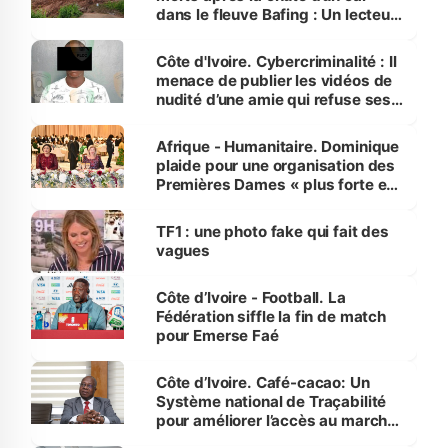
dans le fleuve Bafing : Un lecteur
dénonce la légèreté du ministère
des Transports
Côte d'Ivoire. Cybercriminalité : Il
menace de publier les vidéos de
nudité d’une amie qui refuse ses
avances
Afrique - Humanitaire. Dominique
plaide pour une organisation des
Premières Dames « plus forte et
influente, dont l'impact s'affirme
sur la scène internationale »
TF1 : une photo fake qui fait des
vagues
Côte d’Ivoire - Football. La
Fédération siffle la fin de match
pour Emerse Faé
Côte d’Ivoire. Café-cacao: Un
Système national de Traçabilité
pour améliorer l’accès au marché
international