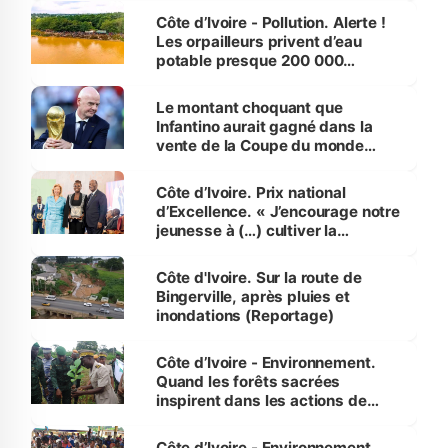
Côte d’Ivoire - Pollution. Alerte !
Les orpailleurs privent d’eau
potable presque 200 000
habitants autour d’Agboville
Le montant choquant que
Infantino aurait gagné dans la
vente de la Coupe du monde
révélé
Côte d’Ivoire. Prix national
d’Excellence. « J’encourage notre
jeunesse à (…) cultiver la
compétence et l’intégrité »
(Alassane Ouattara
Côte d'Ivoire. Sur la route de
Bingerville, après pluies et
inondations (Reportage)
Côte d’Ivoire - Environnement.
Quand les forêts sacrées
inspirent dans les actions de
reboisement
Côte d’Ivoire - Environnement.