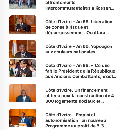
affrontements
intercommunautaires à Kossandji
(Alepé) - Notre correspondant au
milieu des sinistrés
Côte d’Ivoire - An 66. Libération
de zones à risque et
déguerpissement : Ouattara
assure du « strict respect de
l'Etat de droit pour préserver les
Côte d'Ivoire - An 66. Yopougon
vies humaines »
aux couleurs nationales
Côte d’Ivoire - An 66. « Ce que
fait le Président de la République
aux Anciens Combattants, c'est
inédit » (Cne Yassoungo Koné ®)
Côte d’Ivoire. Un financement
obtenu pour la construction de 4
300 logements sociaux et
économiques à Abidjan, Bouaké
et Yamoussoukro
Côte d’Ivoire - Emploi et
autonomisation : un nouveau
Programme au profit de 5,3