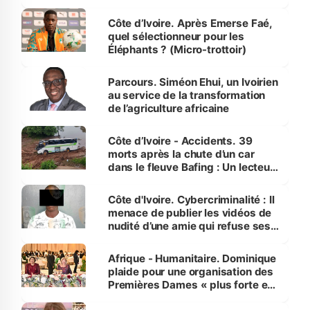
Côte d’Ivoire. Après Emerse Faé,
quel sélectionneur pour les
Éléphants ? (Micro-trottoir)
Parcours. Siméon Ehui, un Ivoirien
au service de la transformation
de l’agriculture africaine
Côte d’Ivoire - Accidents. 39
morts après la chute d’un car
dans le fleuve Bafing : Un lecteur
dénonce la légèreté du ministère
des Transports
Côte d'Ivoire. Cybercriminalité : Il
menace de publier les vidéos de
nudité d’une amie qui refuse ses
avances
Afrique - Humanitaire. Dominique
plaide pour une organisation des
Premières Dames « plus forte et
influente, dont l'impact s'affirme