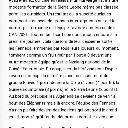
Ryad Marhez, qui cale en réalisant un nul vierge face à une
modeste formation de la Sierra Leone même pas classée
parmi les outsiders. Un résultat qui a suscité quelques
commentaires avec de grosses interrogations sur cette
contre-performance de l’équipe favorite numéro un de la
CAN 2021. Tout en se disant que nous étions encore à la
première journée, voilà que lors de leur deuxième sortie,
les Fennecs, emmenés par tous leurs joueurs du moment,
tombent comme un fruit mûr par 1 but à 0 devant une
autre modeste équipe qu’est le Nzalang national de la
Guinée Equatoriale. Du coup, c’est la bérézina pour l’hyper
favori qui occupe la dernière place au classement du
groupe E avec 1 point derrière la Côte d’Ivoire (4 points), la
Guinée Equatoriale (3 points) et la Sierra Leone (2 points).
Au bord du précipice, les Algériens se devaient de venir à
bout des Eléphants mais là encore, l’équipe des Fennecs
n’a rien pu faire devant des Ivoiriens qui ont sorti le grand
jeu et montré qu’il faudra désormais compter avec eux.