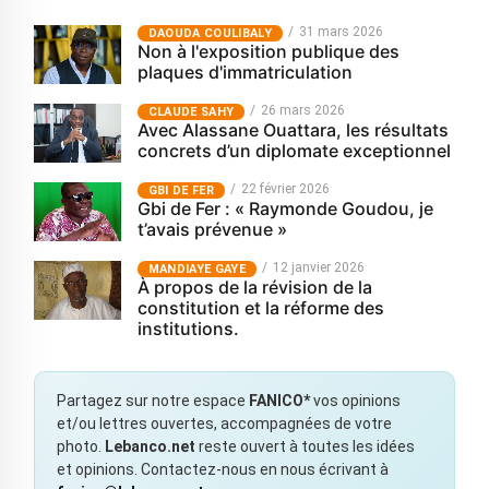
31 mars 2026
‎DAOUDA COULIBALY
Non à l'exposition publique des
plaques d'immatriculation
26 mars 2026
CLAUDE SAHY
Avec Alassane Ouattara, les résultats
concrets d’un diplomate exceptionnel
22 février 2026
GBI DE FER
Gbi de Fer : « Raymonde Goudou, je
t’avais prévenue »
12 janvier 2026
MANDIAYE GAYE
À propos de la révision de la
constitution et la réforme des
institutions.
Partagez sur notre espace
FANICO*
vos opinions
et/ou lettres ouvertes, accompagnées de votre
photo.
Lebanco.net
reste ouvert à toutes les idées
et opinions. Contactez-nous en nous écrivant à