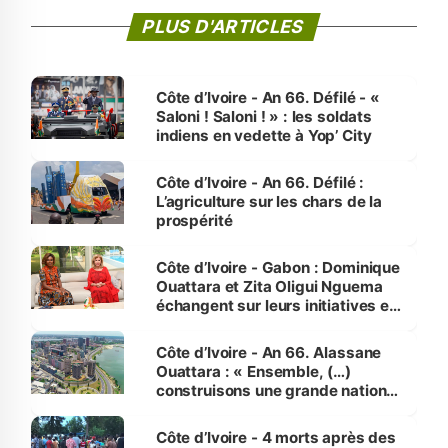
PLUS D'ARTICLES
Côte d’Ivoire - An 66. Défilé - «
Saloni ! Saloni ! » : les soldats
indiens en vedette à Yop’ City
Côte d’Ivoire - An 66. Défilé :
L’agriculture sur les chars de la
prospérité
Côte d’Ivoire - Gabon : Dominique
Ouattara et Zita Oligui Nguema
échangent sur leurs initiatives en
faveur des femmes et des
enfants
Côte d’Ivoire - An 66. Alassane
Ouattara : « Ensemble, (…)
construisons une grande nation
pour nous-mêmes et pour les
générations futures »
Côte d’Ivoire - 4 morts après des