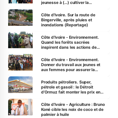
jeunesse à (…) cultiver la
compétence et l’intégrité »
(Alassane Ouattara
Côte d'Ivoire. Sur la route de
Bingerville, après pluies et
inondations (Reportage)
Côte d’Ivoire - Environnement.
Quand les forêts sacrées
inspirent dans les actions de
reboisement
Côte d’Ivoire - Environnement.
Donner du travail aux jeunes et
aux femmes pour assurer la
protection des espèces
menacées
Produits pétroliers. Super,
pétrole et gasoil : le Détroit
d’Ormuz fait monter les prix en
Côte d’Ivoire
Côte d’Ivoire - Agriculture : Bruno
Koné cible les noix de coco et de
palmier à huile