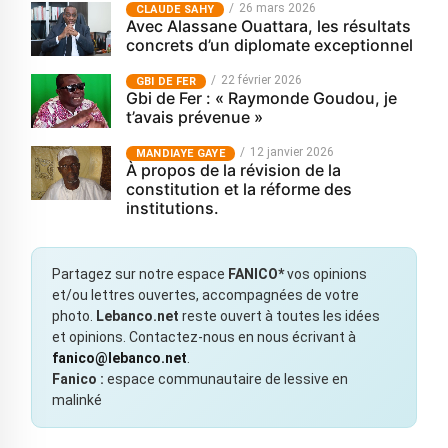
26 mars 2026
CLAUDE SAHY
Avec Alassane Ouattara, les résultats
concrets d’un diplomate exceptionnel
22 février 2026
GBI DE FER
Gbi de Fer : « Raymonde Goudou, je
t’avais prévenue »
12 janvier 2026
MANDIAYE GAYE
À propos de la révision de la
constitution et la réforme des
institutions.
Partagez sur notre espace
FANICO*
vos opinions
et/ou lettres ouvertes, accompagnées de votre
photo.
Lebanco.net
reste ouvert à toutes les idées
et opinions. Contactez-nous en nous écrivant à
fanico@lebanco.net
.
Fanico :
espace communautaire de lessive en
malinké