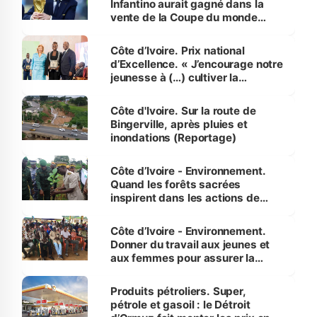
Infantino aurait gagné dans la
vente de la Coupe du monde
révélé
Côte d’Ivoire. Prix national
d’Excellence. « J’encourage notre
jeunesse à (…) cultiver la
compétence et l’intégrité »
(Alassane Ouattara
Côte d'Ivoire. Sur la route de
Bingerville, après pluies et
inondations (Reportage)
Côte d’Ivoire - Environnement.
Quand les forêts sacrées
inspirent dans les actions de
reboisement
Côte d’Ivoire - Environnement.
Donner du travail aux jeunes et
aux femmes pour assurer la
protection des espèces
menacées
Produits pétroliers. Super,
pétrole et gasoil : le Détroit