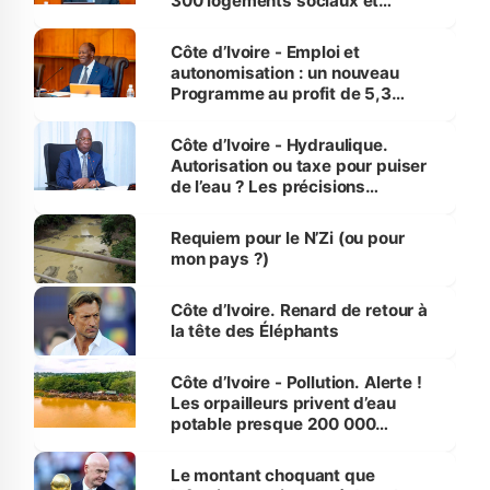
300 logements sociaux et
économiques à Abidjan, Bouaké
et Yamoussoukro
Côte d’Ivoire - Emploi et
autonomisation : un nouveau
Programme au profit de 5,3
millions de jeunes
Côte d’Ivoire - Hydraulique.
Autorisation ou taxe pour puiser
de l’eau ? Les précisions
d’Assahoré
Requiem pour le N’Zi (ou pour
mon pays ?)
Côte d’Ivoire. Renard de retour à
la tête des Éléphants
Côte d’Ivoire - Pollution. Alerte !
Les orpailleurs privent d’eau
potable presque 200 000
habitants autour d’Agboville
Le montant choquant que