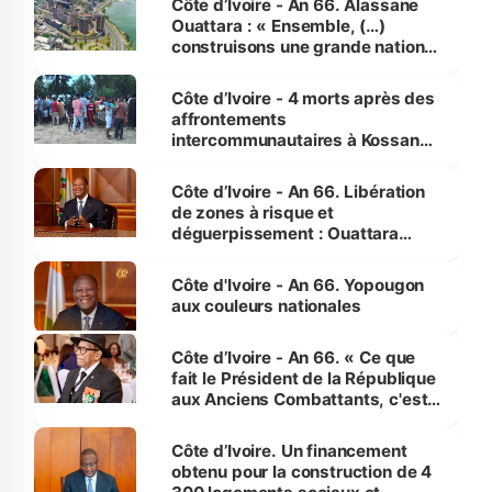
Côte d’Ivoire - An 66. Alassane
Ouattara : « Ensemble, (…)
construisons une grande nation
pour nous-mêmes et pour les
générations futures »
Côte d’Ivoire - 4 morts après des
affrontements
intercommunautaires à Kossandji
(Alepé) - Notre correspondant au
milieu des sinistrés
Côte d’Ivoire - An 66. Libération
de zones à risque et
déguerpissement : Ouattara
assure du « strict respect de
l'Etat de droit pour préserver les
Côte d'Ivoire - An 66. Yopougon
vies humaines »
aux couleurs nationales
Côte d’Ivoire - An 66. « Ce que
fait le Président de la République
aux Anciens Combattants, c'est
inédit » (Cne Yassoungo Koné ®)
Côte d’Ivoire. Un financement
obtenu pour la construction de 4