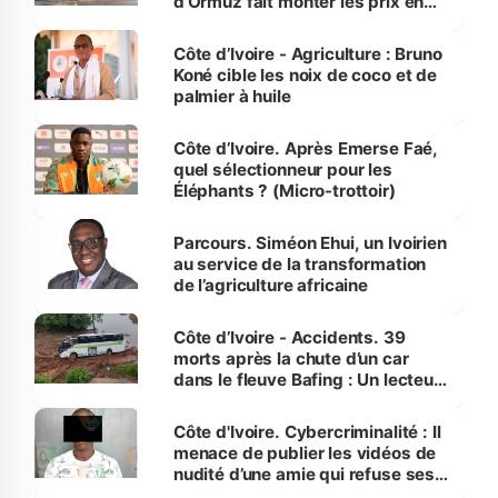
d’Ormuz fait monter les prix en
Côte d’Ivoire
Côte d’Ivoire - Agriculture : Bruno
Koné cible les noix de coco et de
palmier à huile
Côte d’Ivoire. Après Emerse Faé,
quel sélectionneur pour les
Éléphants ? (Micro-trottoir)
Parcours. Siméon Ehui, un Ivoirien
au service de la transformation
de l’agriculture africaine
Côte d’Ivoire - Accidents. 39
morts après la chute d’un car
dans le fleuve Bafing : Un lecteur
dénonce la légèreté du ministère
des Transports
Côte d'Ivoire. Cybercriminalité : Il
menace de publier les vidéos de
nudité d’une amie qui refuse ses
avances