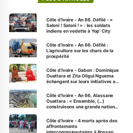
Côte d’Ivoire - An 66. Défilé - «
Saloni ! Saloni ! » : les soldats
indiens en vedette à Yop’ City
Côte d’Ivoire - An 66. Défilé :
L’agriculture sur les chars de la
prospérité
Côte d’Ivoire - Gabon : Dominique
Ouattara et Zita Oligui Nguema
échangent sur leurs initiatives en
faveur des femmes et des
enfants
Côte d’Ivoire - An 66. Alassane
Ouattara : « Ensemble, (…)
construisons une grande nation
pour nous-mêmes et pour les
générations futures »
Côte d’Ivoire - 4 morts après des
affrontements
intercommunautaires à Kossandji