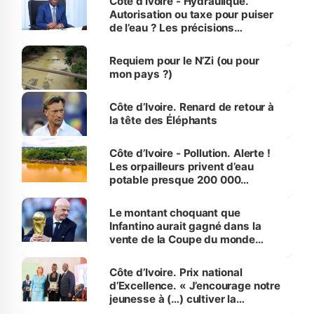
Côte d’Ivoire - Hydraulique.
Autorisation ou taxe pour puiser
de l’eau ? Les précisions
d’Assahoré
Requiem pour le N’Zi (ou pour
mon pays ?)
Côte d’Ivoire. Renard de retour à
la tête des Éléphants
Côte d’Ivoire - Pollution. Alerte !
Les orpailleurs privent d’eau
potable presque 200 000
habitants autour d’Agboville
Le montant choquant que
Infantino aurait gagné dans la
vente de la Coupe du monde
révélé
Côte d’Ivoire. Prix national
d’Excellence. « J’encourage notre
jeunesse à (…) cultiver la
compétence et l’intégrité »