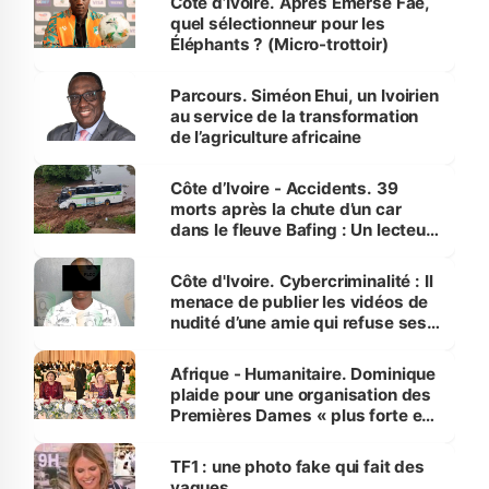
Côte d’Ivoire. Après Emerse Faé,
quel sélectionneur pour les
Éléphants ? (Micro-trottoir)
Parcours. Siméon Ehui, un Ivoirien
au service de la transformation
de l’agriculture africaine
Côte d’Ivoire - Accidents. 39
morts après la chute d’un car
dans le fleuve Bafing : Un lecteur
dénonce la légèreté du ministère
des Transports
Côte d'Ivoire. Cybercriminalité : Il
menace de publier les vidéos de
nudité d’une amie qui refuse ses
avances
Afrique - Humanitaire. Dominique
plaide pour une organisation des
Premières Dames « plus forte et
influente, dont l'impact s'affirme
sur la scène internationale »
TF1 : une photo fake qui fait des
vagues