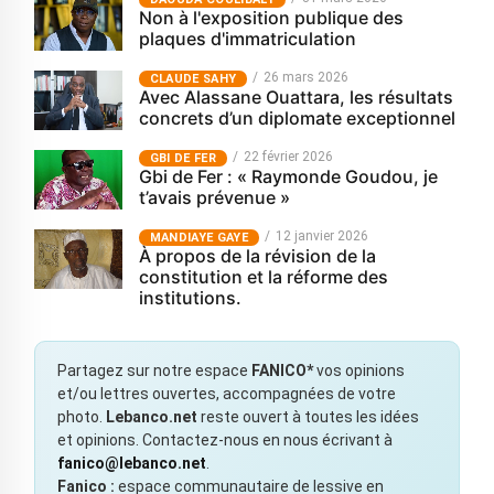
Non à l'exposition publique des
plaques d'immatriculation
26 mars 2026
CLAUDE SAHY
Avec Alassane Ouattara, les résultats
concrets d’un diplomate exceptionnel
22 février 2026
GBI DE FER
Gbi de Fer : « Raymonde Goudou, je
t’avais prévenue »
12 janvier 2026
MANDIAYE GAYE
À propos de la révision de la
constitution et la réforme des
institutions.
Partagez sur notre espace
FANICO*
vos opinions
et/ou lettres ouvertes, accompagnées de votre
photo.
Lebanco.net
reste ouvert à toutes les idées
et opinions. Contactez-nous en nous écrivant à
fanico@lebanco.net
.
Fanico :
espace communautaire de lessive en