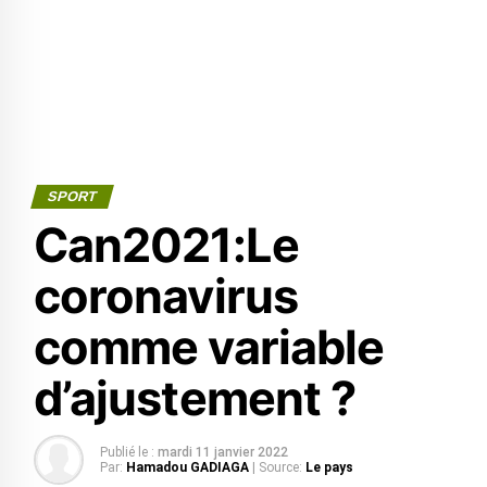
SPORT
Can2021:Le
coronavirus
comme variable
d’ajustement ?
Publié le :
mardi 11 janvier 2022
Par:
Hamadou GADIAGA
| Source:
Le pays