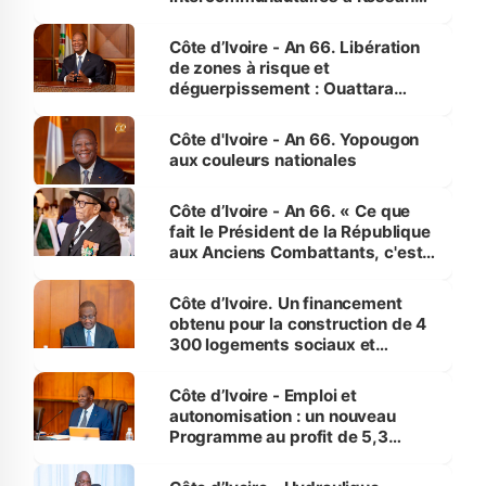
(Alepé) - Notre correspondant au
milieu des sinistrés
Côte d’Ivoire - An 66. Libération
de zones à risque et
déguerpissement : Ouattara
assure du « strict respect de
l'Etat de droit pour préserver les
Côte d'Ivoire - An 66. Yopougon
vies humaines »
aux couleurs nationales
Côte d’Ivoire - An 66. « Ce que
fait le Président de la République
aux Anciens Combattants, c'est
inédit » (Cne Yassoungo Koné ®)
Côte d’Ivoire. Un financement
obtenu pour la construction de 4
300 logements sociaux et
économiques à Abidjan, Bouaké
et Yamoussoukro
Côte d’Ivoire - Emploi et
autonomisation : un nouveau
Programme au profit de 5,3
millions de jeunes