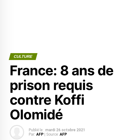
CULTURE
France: 8 ans de
prison requis
contre Koffi
Olomidé
Publié le :
mardi 26 octobre 2021
Par:
AFP
| Source:
AFP