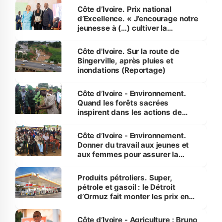
Côte d’Ivoire. Prix national
d’Excellence. « J’encourage notre
jeunesse à (…) cultiver la
compétence et l’intégrité »
(Alassane Ouattara
Côte d'Ivoire. Sur la route de
Bingerville, après pluies et
inondations (Reportage)
Côte d’Ivoire - Environnement.
Quand les forêts sacrées
inspirent dans les actions de
reboisement
Côte d’Ivoire - Environnement.
Donner du travail aux jeunes et
aux femmes pour assurer la
protection des espèces
menacées
Produits pétroliers. Super,
pétrole et gasoil : le Détroit
d’Ormuz fait monter les prix en
Côte d’Ivoire
Côte d’Ivoire - Agriculture : Bruno