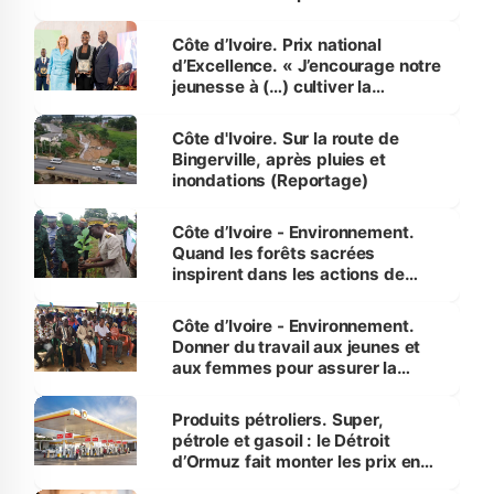
révélé
Côte d’Ivoire. Prix national
d’Excellence. « J’encourage notre
jeunesse à (…) cultiver la
compétence et l’intégrité »
(Alassane Ouattara
Côte d'Ivoire. Sur la route de
Bingerville, après pluies et
inondations (Reportage)
Côte d’Ivoire - Environnement.
Quand les forêts sacrées
inspirent dans les actions de
reboisement
Côte d’Ivoire - Environnement.
Donner du travail aux jeunes et
aux femmes pour assurer la
protection des espèces
menacées
Produits pétroliers. Super,
pétrole et gasoil : le Détroit
d’Ormuz fait monter les prix en
Côte d’Ivoire