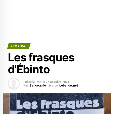
CULTURE
Les frasques
d'Ébinto
Publié le :
mardi 26 octobre 2021
Par:
Banco.info
| Source:
Lebanco.net