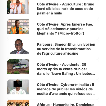
Côte d’Ivoire - Agriculture : Bruno
Koné cible les noix de coco et de
palmier à huile
Côte d’Ivoire. Après Emerse Faé,
quel sélectionneur pour les
Éléphants ? (Micro-trottoir)
Parcours. Siméon Ehui, un Ivoirien
au service de la transformation
de l’agriculture africaine
Côte d’Ivoire - Accidents. 39
morts après la chute d’un car
dans le fleuve Bafing : Un lecteur
dénonce la légèreté du ministère
des Transports
Côte d'Ivoire. Cybercriminalité : Il
menace de publier les vidéos de
nudité d’une amie qui refuse ses
avances
Afrique - Humanitaire. Dominique