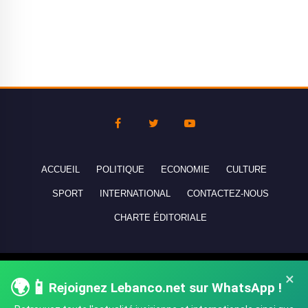
ACCUEIL
POLITIQUE
ECONOMIE
CULTURE
SPORT
INTERNATIONAL
CONTACTEZ-NOUS
CHARTE ÉDITORIALE
Copyright © 2010-2026 lebanco.net - Tous droits de reproduction
×
🌍📱
Rejoignez Lebanco.net sur WhatsApp !
réservés - All rights reserved.