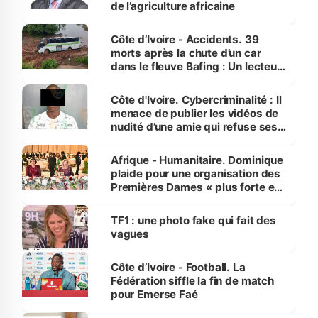
de l’agriculture africaine
Côte d’Ivoire - Accidents. 39
morts après la chute d’un car
dans le fleuve Bafing : Un lecteur
dénonce la légèreté du ministère
des Transports
Côte d'Ivoire. Cybercriminalité : Il
menace de publier les vidéos de
nudité d’une amie qui refuse ses
avances
Afrique - Humanitaire. Dominique
plaide pour une organisation des
Premières Dames « plus forte et
influente, dont l'impact s'affirme
sur la scène internationale »
TF1 : une photo fake qui fait des
vagues
Côte d’Ivoire - Football. La
Fédération siffle la fin de match
pour Emerse Faé