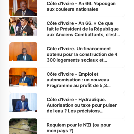
l'Etat de droit pour préserver les
Côte d'Ivoire - An 66. Yopougon
vies humaines »
aux couleurs nationales
Côte d’Ivoire - An 66. « Ce que
fait le Président de la République
aux Anciens Combattants, c'est
inédit » (Cne Yassoungo Koné ®)
Côte d’Ivoire. Un financement
obtenu pour la construction de 4
300 logements sociaux et
économiques à Abidjan, Bouaké
et Yamoussoukro
Côte d’Ivoire - Emploi et
autonomisation : un nouveau
Programme au profit de 5,3
millions de jeunes
Côte d’Ivoire - Hydraulique.
Autorisation ou taxe pour puiser
de l’eau ? Les précisions
d’Assahoré
Requiem pour le N’Zi (ou pour
mon pays ?)