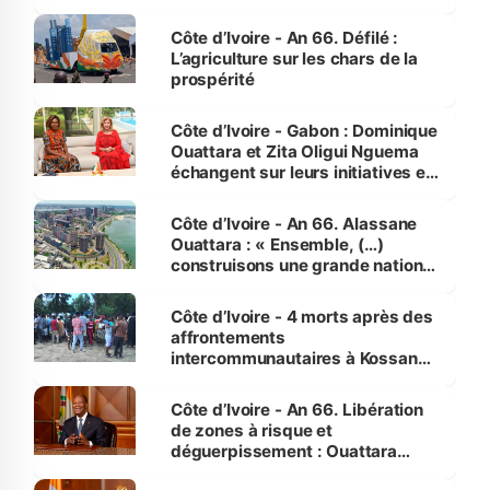
Côte d’Ivoire - An 66. Défilé :
L’agriculture sur les chars de la
prospérité
Côte d’Ivoire - Gabon : Dominique
Ouattara et Zita Oligui Nguema
échangent sur leurs initiatives en
faveur des femmes et des
enfants
Côte d’Ivoire - An 66. Alassane
Ouattara : « Ensemble, (…)
construisons une grande nation
pour nous-mêmes et pour les
générations futures »
Côte d’Ivoire - 4 morts après des
affrontements
intercommunautaires à Kossandji
(Alepé) - Notre correspondant au
milieu des sinistrés
Côte d’Ivoire - An 66. Libération
de zones à risque et
déguerpissement : Ouattara
assure du « strict respect de