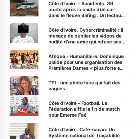
Côte d’Ivoire - Accidents. 39
morts après la chute d’un car
dans le fleuve Bafing : Un lecteur
dénonce la légèreté du ministère
des Transports
Côte d'Ivoire. Cybercriminalité : Il
menace de publier les vidéos de
nudité d’une amie qui refuse ses
avances
Afrique - Humanitaire. Dominique
plaide pour une organisation des
Premières Dames « plus forte et
influente, dont l'impact s'affirme
sur la scène internationale »
TF1 : une photo fake qui fait des
vagues
Côte d’Ivoire - Football. La
Fédération siffle la fin de match
pour Emerse Faé
Côte d’Ivoire. Café-cacao: Un
Système national de Traçabilité