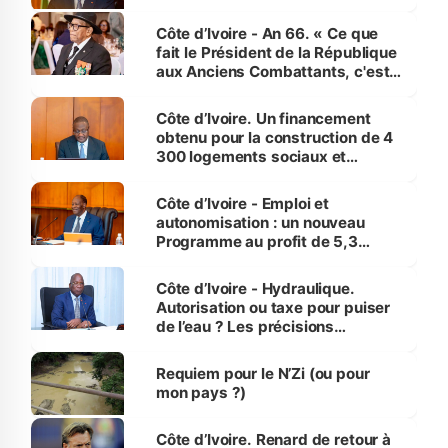
Côte d’Ivoire - An 66. « Ce que
fait le Président de la République
aux Anciens Combattants, c'est
inédit » (Cne Yassoungo Koné ®)
Côte d’Ivoire. Un financement
obtenu pour la construction de 4
300 logements sociaux et
économiques à Abidjan, Bouaké
et Yamoussoukro
Côte d’Ivoire - Emploi et
autonomisation : un nouveau
Programme au profit de 5,3
millions de jeunes
Côte d’Ivoire - Hydraulique.
Autorisation ou taxe pour puiser
de l’eau ? Les précisions
d’Assahoré
Requiem pour le N’Zi (ou pour
mon pays ?)
Côte d’Ivoire. Renard de retour à