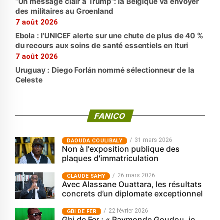
“Un message clair à Trump”: la Belgique va envoyer
des militaires au Groenland
7 août 2026
Ebola : l’UNICEF alerte sur une chute de plus de 40 %
du recours aux soins de santé essentiels en Ituri
7 août 2026
Uruguay : Diego Forlán nommé sélectionneur de la
Celeste
FANICO
31 mars 2026
‎DAOUDA COULIBALY
Non à l'exposition publique des
plaques d'immatriculation
26 mars 2026
CLAUDE SAHY
Avec Alassane Ouattara, les résultats
concrets d’un diplomate exceptionnel
22 février 2026
GBI DE FER
Gbi de Fer : « Raymonde Goudou, je