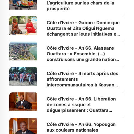
L’agriculture sur les chars de la
prospérité
Côte d’Ivoire - Gabon : Dominique
Ouattara et Zita Oligui Nguema
échangent sur leurs initiatives en
faveur des femmes et des
enfants
Côte d’Ivoire - An 66. Alassane
Ouattara : « Ensemble, (…)
construisons une grande nation
pour nous-mêmes et pour les
générations futures »
Côte d’Ivoire - 4 morts après des
affrontements
intercommunautaires à Kossandji
(Alepé) - Notre correspondant au
milieu des sinistrés
Côte d’Ivoire - An 66. Libération
de zones à risque et
déguerpissement : Ouattara
assure du « strict respect de
l'Etat de droit pour préserver les
Côte d'Ivoire - An 66. Yopougon
vies humaines »
aux couleurs nationales