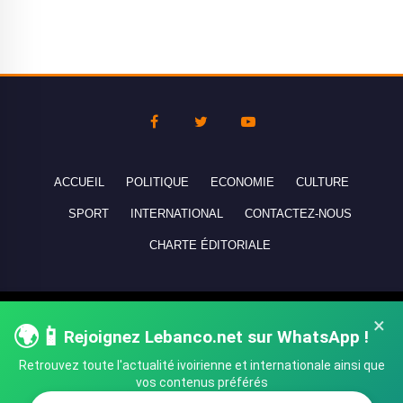
ACCUEIL
POLITIQUE
ECONOMIE
CULTURE
SPORT
INTERNATIONAL
CONTACTEZ-NOUS
CHARTE ÉDITORIALE
Copyright © 2010-2026 lebanco.net - Tous droits de reproduction
×
🌍📱
Rejoignez Lebanco.net sur WhatsApp !
réservés - All rights reserved.
Retrouvez toute l'actualité ivoirienne et internationale ainsi que
vos contenus préférés