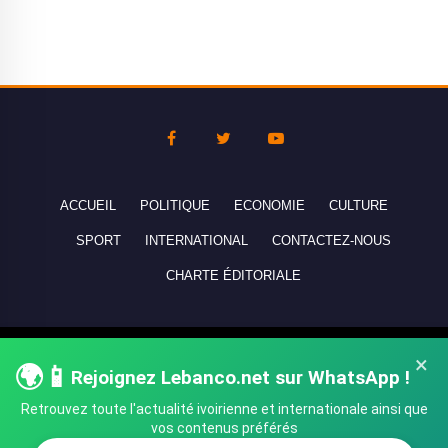
ACCUEIL
POLITIQUE
ECONOMIE
CULTURE
SPORT
INTERNATIONAL
CONTACTEZ-NOUS
CHARTE ÉDITORIALE
Copyright © 2010-2026 lebanco.net - Tous droits de reproduction
×
🌍📱
Rejoignez Lebanco.net sur WhatsApp !
réservés - All rights reserved.
Retrouvez toute l'actualité ivoirienne et internationale ainsi que
vos contenus préférés