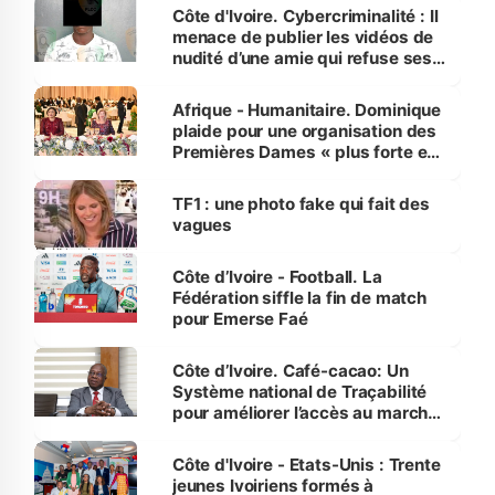
des Transports
Côte d'Ivoire. Cybercriminalité : Il
menace de publier les vidéos de
nudité d’une amie qui refuse ses
avances
Afrique - Humanitaire. Dominique
plaide pour une organisation des
Premières Dames « plus forte et
influente, dont l'impact s'affirme
sur la scène internationale »
TF1 : une photo fake qui fait des
vagues
Côte d’Ivoire - Football. La
Fédération siffle la fin de match
pour Emerse Faé
Côte d’Ivoire. Café-cacao: Un
Système national de Traçabilité
pour améliorer l’accès au marché
international
Côte d'Ivoire - Etats-Unis : Trente
jeunes Ivoiriens formés à