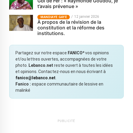
Gbi de Fer : « Raymonde Goudou, je
t’avais prévenue »
12 janvier 2026
MANDIAYE GAYE
À propos de la révision de la
constitution et la réforme des
institutions.
Partagez sur notre espace
FANICO*
vos opinions
et/ou lettres ouvertes, accompagnées de votre
photo.
Lebanco.net
reste ouvert à toutes les idées
et opinions. Contactez-nous en nous écrivant à
fanico@lebanco.net
.
Fanico :
espace communautaire de lessive en
malinké
PUBLICITÉ