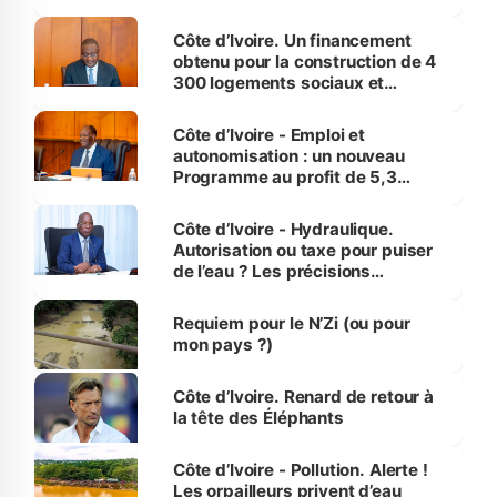
inédit » (Cne Yassoungo Koné ®)
Côte d’Ivoire. Un financement
obtenu pour la construction de 4
300 logements sociaux et
économiques à Abidjan, Bouaké
et Yamoussoukro
Côte d’Ivoire - Emploi et
autonomisation : un nouveau
Programme au profit de 5,3
millions de jeunes
Côte d’Ivoire - Hydraulique.
Autorisation ou taxe pour puiser
de l’eau ? Les précisions
d’Assahoré
Requiem pour le N’Zi (ou pour
mon pays ?)
Côte d’Ivoire. Renard de retour à
la tête des Éléphants
Côte d’Ivoire - Pollution. Alerte !
Les orpailleurs privent d’eau