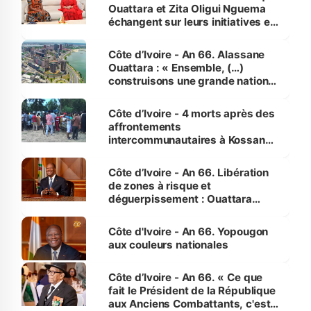
Ouattara et Zita Oligui Nguema
échangent sur leurs initiatives en
faveur des femmes et des
enfants
Côte d’Ivoire - An 66. Alassane
Ouattara : « Ensemble, (…)
construisons une grande nation
pour nous-mêmes et pour les
générations futures »
Côte d’Ivoire - 4 morts après des
affrontements
intercommunautaires à Kossandji
(Alepé) - Notre correspondant au
milieu des sinistrés
Côte d’Ivoire - An 66. Libération
de zones à risque et
déguerpissement : Ouattara
assure du « strict respect de
l'Etat de droit pour préserver les
Côte d'Ivoire - An 66. Yopougon
vies humaines »
aux couleurs nationales
Côte d’Ivoire - An 66. « Ce que
fait le Président de la République
aux Anciens Combattants, c'est