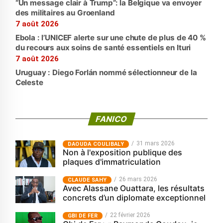
“Un message clair à Trump”: la Belgique va envoyer
des militaires au Groenland
7 août 2026
Ebola : l’UNICEF alerte sur une chute de plus de 40 %
du recours aux soins de santé essentiels en Ituri
7 août 2026
Uruguay : Diego Forlán nommé sélectionneur de la
Celeste
FANICO
31 mars 2026
‎DAOUDA COULIBALY
Non à l'exposition publique des
plaques d'immatriculation
26 mars 2026
CLAUDE SAHY
Avec Alassane Ouattara, les résultats
concrets d’un diplomate exceptionnel
22 février 2026
GBI DE FER