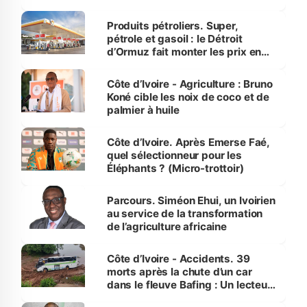
protection des espèces
menacées
Produits pétroliers. Super,
pétrole et gasoil : le Détroit
d’Ormuz fait monter les prix en
Côte d’Ivoire
Côte d’Ivoire - Agriculture : Bruno
Koné cible les noix de coco et de
palmier à huile
Côte d’Ivoire. Après Emerse Faé,
quel sélectionneur pour les
Éléphants ? (Micro-trottoir)
Parcours. Siméon Ehui, un Ivoirien
au service de la transformation
de l’agriculture africaine
Côte d’Ivoire - Accidents. 39
morts après la chute d’un car
dans le fleuve Bafing : Un lecteur
dénonce la légèreté du ministère