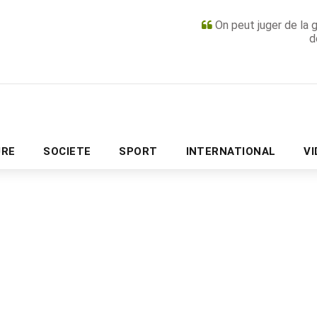
On peut juger de la 
d
PUBLICITÉ
URE
SOCIETE
SPORT
INTERNATIONAL
V