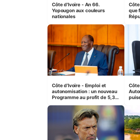
Côte d'Ivoire - An 66.
Côte 
Yopougon aux couleurs
que f
nationales
Répu
Comb
(Cne
Côte d’Ivoire - Emploi et
Côte 
autonomisation : un nouveau
Auto
Programme au profit de 5,3
puise
millions de jeunes
préc