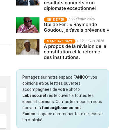
résultats concrets d’un
diplomate exceptionnel
22 février 2026
GBI DE FER
Gbi de Fer : « Raymonde
Goudou, je t’avais prévenue »
12 janvier 2026
MANDIAYE GAYE
À propos de la révision de la
constitution et la réforme
des institutions.
Partagez sur notre espace
FANICO*
vos
opinions et/ou lettres ouvertes,
accompagnées de votre photo.
Lebanco.net
reste ouvert à toutes les
idées et opinions. Contactez-nous en nous
écrivant à
fanico@lebanco.net
.
Fanico :
espace communautaire de lessive
en malinké