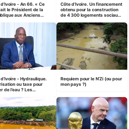
d’Ivoire - An 66. « Ce
Côte d’Ivoire. Un financement
ait le Président de la
obtenu pour la construction
blique aux Anciens
de 4 300 logements sociaux
attants, c'est inédit »
et économiques à Abidjan,
 Yassoungo Koné ®)
Bouaké et Yamoussoukro
d’Ivoire - Hydraulique.
Requiem pour le N’Zi (ou pour
risation ou taxe pour
mon pays ?)
r de l’eau ? Les
isions d’Assahoré