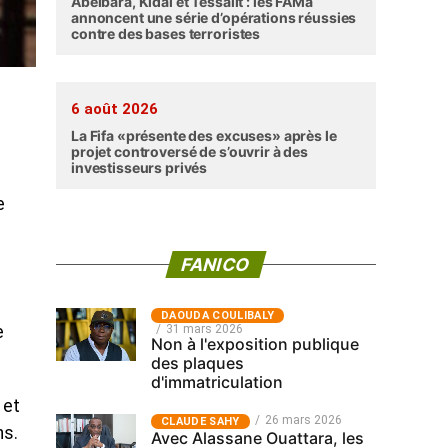
Abéibara, Kidal et Tessalit : les FAMa
annoncent une série d’opérations réussies
contre des bases terroristes
6 août 2026
La Fifa «présente des excuses» après le
projet controversé de s’ouvrir à des
investisseurs privés
e
FANICO
‎DAOUDA COULIBALY
31 mars 2026
e
Non à l'exposition publique
des plaques
d'immatriculation
 et
26 mars 2026
CLAUDE SAHY
ns.
Avec Alassane Ouattara, les