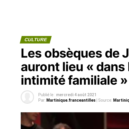
CULTURE
Les obsèques de 
auront lieu « dans 
intimité familiale »
Publié le :
mercredi 4 août 2021
Par:
Martinique.franceantilles
| Source:
Martiniq