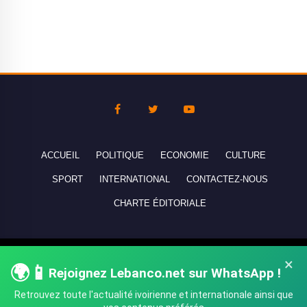
ACCUEIL
POLITIQUE
ECONOMIE
CULTURE
SPORT
INTERNATIONAL
CONTACTEZ-NOUS
CHARTE ÉDITORIALE
Copyright © 2010-2026 lebanco.net - Tous droits de reproduction
×
🌍📱
Rejoignez Lebanco.net sur WhatsApp !
réservés - All rights reserved.
Retrouvez toute l'actualité ivoirienne et internationale ainsi que