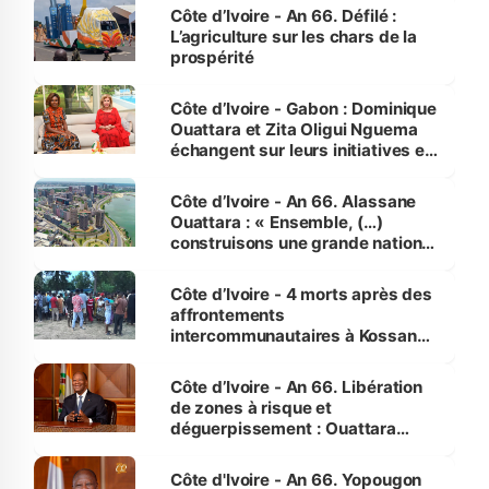
Côte d’Ivoire - An 66. Défilé :
L’agriculture sur les chars de la
prospérité
Côte d’Ivoire - Gabon : Dominique
Ouattara et Zita Oligui Nguema
échangent sur leurs initiatives en
faveur des femmes et des
enfants
Côte d’Ivoire - An 66. Alassane
Ouattara : « Ensemble, (…)
construisons une grande nation
pour nous-mêmes et pour les
générations futures »
Côte d’Ivoire - 4 morts après des
affrontements
intercommunautaires à Kossandji
(Alepé) - Notre correspondant au
milieu des sinistrés
Côte d’Ivoire - An 66. Libération
de zones à risque et
déguerpissement : Ouattara
assure du « strict respect de
l'Etat de droit pour préserver les
Côte d'Ivoire - An 66. Yopougon