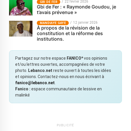
22 février 2026
GBI DE FER
Gbi de Fer : « Raymonde Goudou, je
t’avais prévenue »
12 janvier 2026
MANDIAYE GAYE
À propos de la révision de la
constitution et la réforme des
institutions.
Partagez sur notre espace
FANICO*
vos opinions
et/ou lettres ouvertes, accompagnées de votre
photo.
Lebanco.net
reste ouvert à toutes les idées
et opinions. Contactez-nous en nous écrivant à
fanico@lebanco.net
.
Fanico :
espace communautaire de lessive en
malinké
PUBLICITÉ