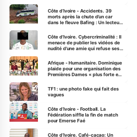
Côte d’Ivoire - Accidents. 39
morts après la chute d’un car
dans le fleuve Bafing : Un lecteur
dénonce la légèreté du ministère
des Transports
Côte d'Ivoire. Cybercriminalité : Il
menace de publier les vidéos de
nudité d’une amie qui refuse ses
avances
Afrique - Humanitaire. Dominique
plaide pour une organisation des
Premières Dames « plus forte et
influente, dont l'impact s'affirme
sur la scène internationale »
TF1 : une photo fake qui fait des
vagues
Côte d’Ivoire - Football. La
Fédération siffle la fin de match
pour Emerse Faé
Côte d’Ivoire. Café-cacao: Un