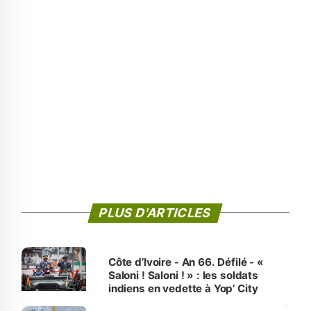
PLUS D'ARTICLES
Côte d’Ivoire - An 66. Défilé - «
Saloni ! Saloni ! » : les soldats
indiens en vedette à Yop’ City