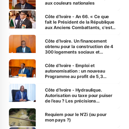
vies humaines »
aux couleurs nationales
Côte d’Ivoire - An 66. « Ce que
fait le Président de la République
aux Anciens Combattants, c'est
inédit » (Cne Yassoungo Koné ®)
Côte d’Ivoire. Un financement
obtenu pour la construction de 4
300 logements sociaux et
économiques à Abidjan, Bouaké
et Yamoussoukro
Côte d’Ivoire - Emploi et
autonomisation : un nouveau
Programme au profit de 5,3
millions de jeunes
Côte d’Ivoire - Hydraulique.
Autorisation ou taxe pour puiser
de l’eau ? Les précisions
d’Assahoré
Requiem pour le N’Zi (ou pour
mon pays ?)