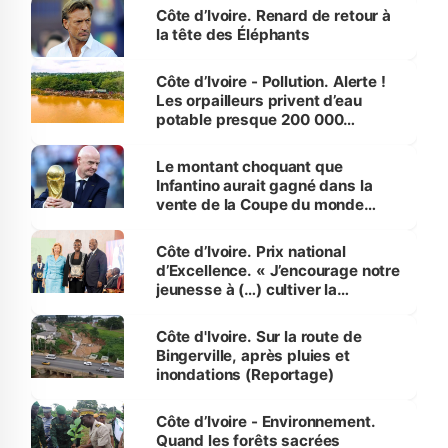
Côte d’Ivoire. Renard de retour à
la tête des Éléphants
Côte d’Ivoire - Pollution. Alerte !
Les orpailleurs privent d’eau
potable presque 200 000
habitants autour d’Agboville
Le montant choquant que
Infantino aurait gagné dans la
vente de la Coupe du monde
révélé
Côte d’Ivoire. Prix national
d’Excellence. « J’encourage notre
jeunesse à (…) cultiver la
compétence et l’intégrité »
(Alassane Ouattara
Côte d'Ivoire. Sur la route de
Bingerville, après pluies et
inondations (Reportage)
Côte d’Ivoire - Environnement.
Quand les forêts sacrées