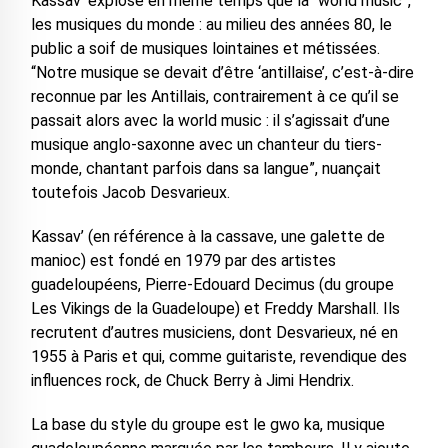
Kassav’ explose en même temps que la “world music”,
les musiques du monde : au milieu des années 80, le
public a soif de musiques lointaines et métissées.
“Notre musique se devait d’être ‘antillaise’, c’est-à-dire
reconnue par les Antillais, contrairement à ce qu’il se
passait alors avec la world music : il s’agissait d’une
musique anglo-saxonne avec un chanteur du tiers-
monde, chantant parfois dans sa langue”, nuançait
toutefois Jacob Desvarieux.
Kassav’ (en référence à la cassave, une galette de
manioc) est fondé en 1979 par des artistes
guadeloupéens, Pierre-Edouard Decimus (du groupe
Les Vikings de la Guadeloupe) et Freddy Marshall. Ils
recrutent d’autres musiciens, dont Desvarieux, né en
1955 à Paris et qui, comme guitariste, revendique des
influences rock, de Chuck Berry à Jimi Hendrix.
La base du style du groupe est le gwo ka, musique