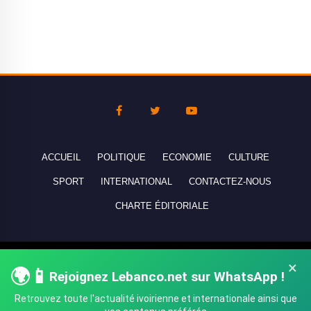
ACCUEIL
POLITIQUE
ECONOMIE
CULTURE
SPORT
INTERNATIONAL
CONTACTEZ-NOUS
CHARTE ÉDITORIALE
Copyright © 2010-2026 lebanco.net - Tous droits de reproduction
×
🌍📱
Rejoignez Lebanco.net sur WhatsApp !
réservés - All rights reserved.
Retrouvez toute l'actualité ivoirienne et internationale ainsi que