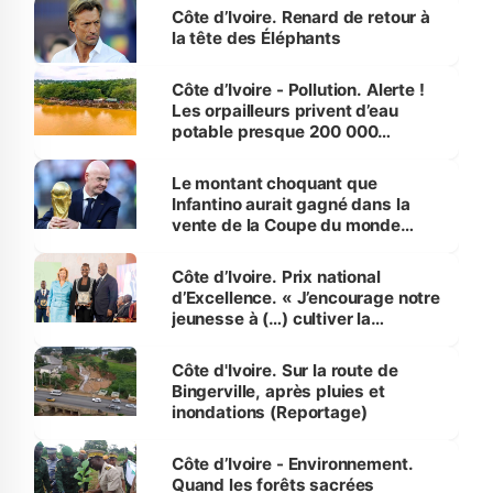
Côte d’Ivoire. Renard de retour à
la tête des Éléphants
Côte d’Ivoire - Pollution. Alerte !
Les orpailleurs privent d’eau
potable presque 200 000
habitants autour d’Agboville
Le montant choquant que
Infantino aurait gagné dans la
vente de la Coupe du monde
révélé
Côte d’Ivoire. Prix national
d’Excellence. « J’encourage notre
jeunesse à (…) cultiver la
compétence et l’intégrité »
(Alassane Ouattara
Côte d'Ivoire. Sur la route de
Bingerville, après pluies et
inondations (Reportage)
Côte d’Ivoire - Environnement.
Quand les forêts sacrées