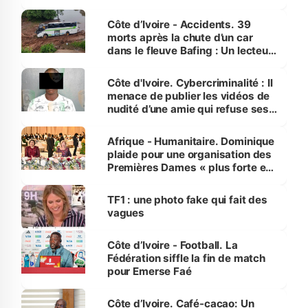
Côte d’Ivoire - Accidents. 39
morts après la chute d’un car
dans le fleuve Bafing : Un lecteur
dénonce la légèreté du ministère
des Transports
Côte d'Ivoire. Cybercriminalité : Il
menace de publier les vidéos de
nudité d’une amie qui refuse ses
avances
Afrique - Humanitaire. Dominique
plaide pour une organisation des
Premières Dames « plus forte et
influente, dont l'impact s'affirme
sur la scène internationale »
TF1 : une photo fake qui fait des
vagues
Côte d’Ivoire - Football. La
Fédération siffle la fin de match
pour Emerse Faé
Côte d’Ivoire. Café-cacao: Un