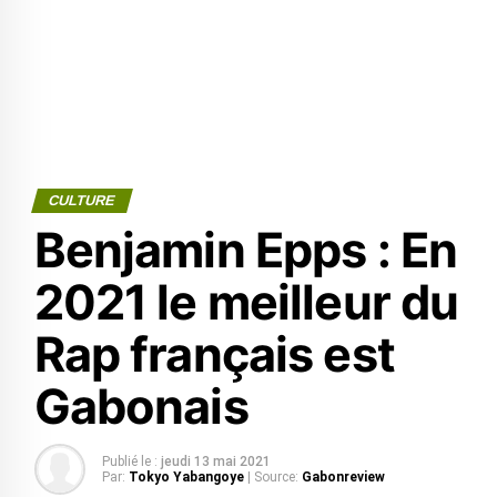
CULTURE
Benjamin Epps : En
2021 le meilleur du
Rap français est
Gabonais
Publié le :
jeudi 13 mai 2021
Par:
Tokyo Yabangoye
| Source:
Gabonreview