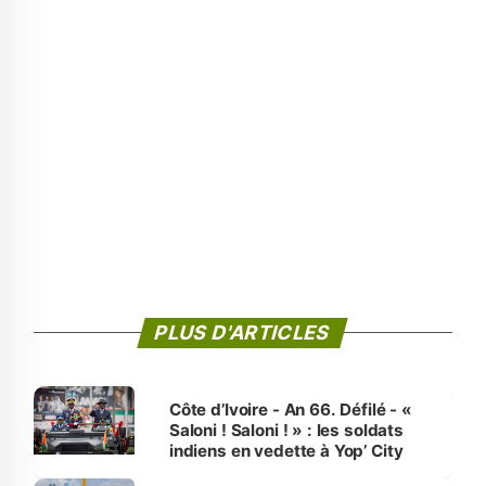
PLUS D'ARTICLES
Côte d’Ivoire - An 66. Défilé - «
Saloni ! Saloni ! » : les soldats
indiens en vedette à Yop’ City