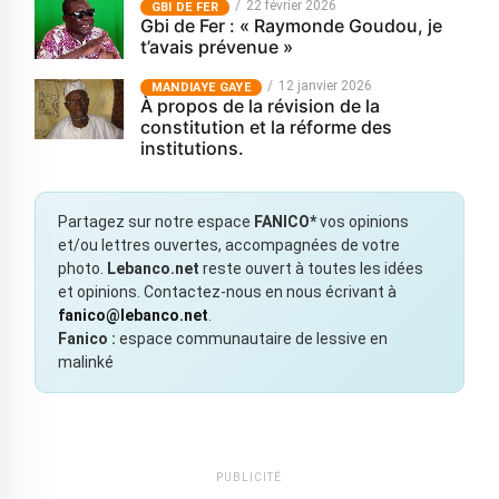
22 février 2026
GBI DE FER
Gbi de Fer : « Raymonde Goudou, je
t’avais prévenue »
12 janvier 2026
MANDIAYE GAYE
À propos de la révision de la
constitution et la réforme des
institutions.
Partagez sur notre espace
FANICO*
vos opinions
et/ou lettres ouvertes, accompagnées de votre
photo.
Lebanco.net
reste ouvert à toutes les idées
et opinions. Contactez-nous en nous écrivant à
fanico@lebanco.net
.
Fanico :
espace communautaire de lessive en
malinké
PUBLICITÉ