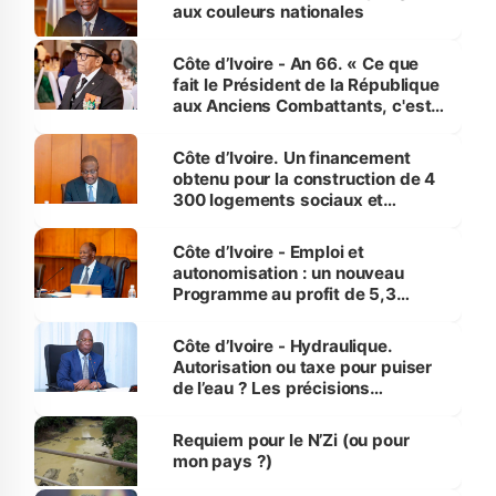
vies humaines »
aux couleurs nationales
Côte d’Ivoire - An 66. « Ce que
fait le Président de la République
aux Anciens Combattants, c'est
inédit » (Cne Yassoungo Koné ®)
Côte d’Ivoire. Un financement
obtenu pour la construction de 4
300 logements sociaux et
économiques à Abidjan, Bouaké
et Yamoussoukro
Côte d’Ivoire - Emploi et
autonomisation : un nouveau
Programme au profit de 5,3
millions de jeunes
Côte d’Ivoire - Hydraulique.
Autorisation ou taxe pour puiser
de l’eau ? Les précisions
d’Assahoré
Requiem pour le N’Zi (ou pour
mon pays ?)