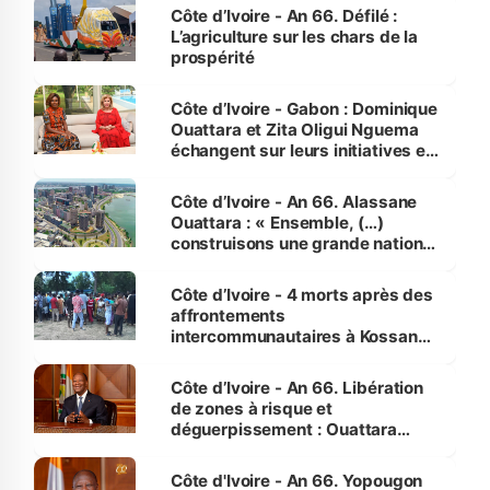
Côte d’Ivoire - An 66. Défilé :
L’agriculture sur les chars de la
prospérité
Côte d’Ivoire - Gabon : Dominique
Ouattara et Zita Oligui Nguema
échangent sur leurs initiatives en
faveur des femmes et des
enfants
Côte d’Ivoire - An 66. Alassane
Ouattara : « Ensemble, (…)
construisons une grande nation
pour nous-mêmes et pour les
générations futures »
Côte d’Ivoire - 4 morts après des
affrontements
intercommunautaires à Kossandji
(Alepé) - Notre correspondant au
milieu des sinistrés
Côte d’Ivoire - An 66. Libération
de zones à risque et
déguerpissement : Ouattara
assure du « strict respect de
l'Etat de droit pour préserver les
Côte d'Ivoire - An 66. Yopougon