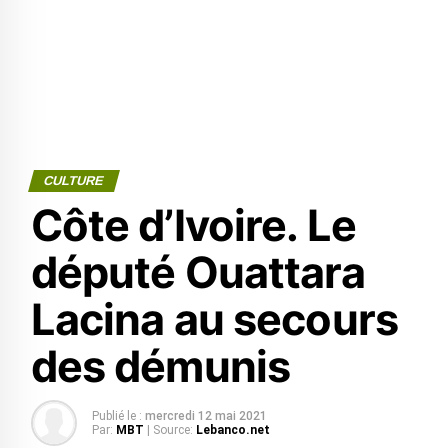
CULTURE
Côte d’Ivoire. Le
député Ouattara
Lacina au secours
des démunis
Publié le :
mercredi 12 mai 2021
Par:
MBT
| Source:
Lebanco.net