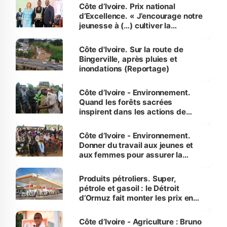
Côte d’Ivoire. Prix national
d’Excellence. « J’encourage notre
jeunesse à (…) cultiver la
compétence et l’intégrité »
(Alassane Ouattara
Côte d'Ivoire. Sur la route de
Bingerville, après pluies et
inondations (Reportage)
Côte d’Ivoire - Environnement.
Quand les forêts sacrées
inspirent dans les actions de
reboisement
Côte d’Ivoire - Environnement.
Donner du travail aux jeunes et
aux femmes pour assurer la
protection des espèces
menacées
Produits pétroliers. Super,
pétrole et gasoil : le Détroit
d’Ormuz fait monter les prix en
Côte d’Ivoire
Côte d’Ivoire - Agriculture : Bruno