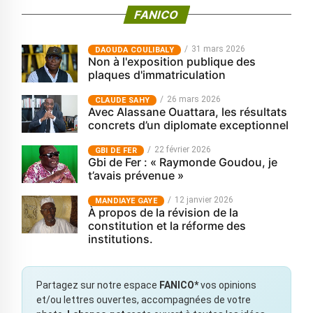
FANICO
31 mars 2026
‎DAOUDA COULIBALY
Non à l'exposition publique des
plaques d'immatriculation
26 mars 2026
CLAUDE SAHY
Avec Alassane Ouattara, les résultats
concrets d’un diplomate exceptionnel
22 février 2026
GBI DE FER
Gbi de Fer : « Raymonde Goudou, je
t’avais prévenue »
12 janvier 2026
MANDIAYE GAYE
À propos de la révision de la
constitution et la réforme des
institutions.
Partagez sur notre espace
FANICO*
vos opinions
et/ou lettres ouvertes, accompagnées de votre