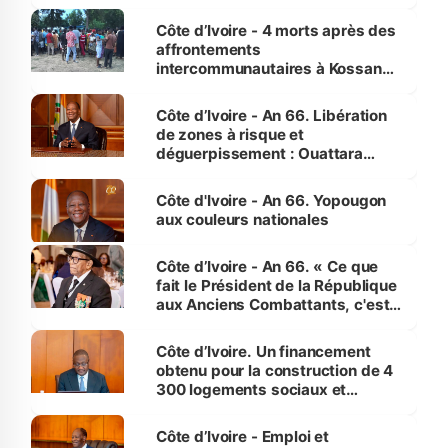
pour nous-mêmes et pour les
générations futures »
Côte d’Ivoire - 4 morts après des
affrontements
intercommunautaires à Kossandji
(Alepé) - Notre correspondant au
milieu des sinistrés
Côte d’Ivoire - An 66. Libération
de zones à risque et
déguerpissement : Ouattara
assure du « strict respect de
l'Etat de droit pour préserver les
Côte d'Ivoire - An 66. Yopougon
vies humaines »
aux couleurs nationales
Côte d’Ivoire - An 66. « Ce que
fait le Président de la République
aux Anciens Combattants, c'est
inédit » (Cne Yassoungo Koné ®)
Côte d’Ivoire. Un financement
obtenu pour la construction de 4
300 logements sociaux et
économiques à Abidjan, Bouaké
et Yamoussoukro
Côte d’Ivoire - Emploi et