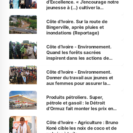
d’Excellence. « J’encourage notre
jeunesse à (…) cultiver la
compétence et l’intégrité »
(Alassane Ouattara
Côte d'Ivoire. Sur la route de
Bingerville, après pluies et
inondations (Reportage)
Côte d’Ivoire - Environnement.
Quand les forêts sacrées
inspirent dans les actions de
reboisement
Côte d’Ivoire - Environnement.
Donner du travail aux jeunes et
aux femmes pour assurer la
protection des espèces
menacées
Produits pétroliers. Super,
pétrole et gasoil : le Détroit
d’Ormuz fait monter les prix en
Côte d’Ivoire
Côte d’Ivoire - Agriculture : Bruno
Koné cible les noix de coco et de