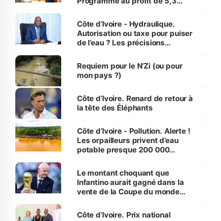
Programme au profit de 5,3
millions de jeunes
Côte d’Ivoire - Hydraulique.
Autorisation ou taxe pour puiser
de l’eau ? Les précisions
d’Assahoré
Requiem pour le N’Zi (ou pour
mon pays ?)
Côte d’Ivoire. Renard de retour à
la tête des Éléphants
Côte d’Ivoire - Pollution. Alerte !
Les orpailleurs privent d’eau
potable presque 200 000
habitants autour d’Agboville
Le montant choquant que
Infantino aurait gagné dans la
vente de la Coupe du monde
révélé
Côte d’Ivoire. Prix national