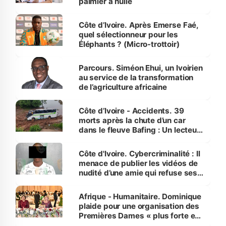
palmier à huile
Côte d’Ivoire. Après Emerse Faé,
quel sélectionneur pour les
Éléphants ? (Micro-trottoir)
Parcours. Siméon Ehui, un Ivoirien
au service de la transformation
de l’agriculture africaine
Côte d’Ivoire - Accidents. 39
morts après la chute d’un car
dans le fleuve Bafing : Un lecteur
dénonce la légèreté du ministère
des Transports
Côte d'Ivoire. Cybercriminalité : Il
menace de publier les vidéos de
nudité d’une amie qui refuse ses
avances
Afrique - Humanitaire. Dominique
plaide pour une organisation des
Premières Dames « plus forte et
influente, dont l'impact s'affirme