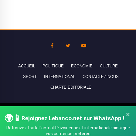
ACCUEIL
POLITIQUE
ECONOMIE
CULTURE
SPORT
INTERNATIONAL
CONTACTEZ-NOUS
CHARTE ÉDITORIALE
Copyright © 2010-2026 lebanco.net - Tous droits de reproduction
×
🌍📱
Rejoignez Lebanco.net sur WhatsApp !
réservés - All rights reserved.
Retrouvez toute l'actualité ivoirienne et internationale ainsi que
vos contenus préférés