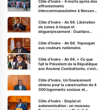
Côte d’Ivoire - 4 morts après des
affrontements
intercommunautaires à Kossandji
(Alepé) - Notre correspondant au
milieu des sinistrés
Côte d’Ivoire - An 66. Libération
de zones à risque et
déguerpissement : Ouattara
assure du « strict respect de
l'Etat de droit pour préserver les
Côte d'Ivoire - An 66. Yopougon
vies humaines »
aux couleurs nationales
Côte d’Ivoire - An 66. « Ce que
fait le Président de la République
aux Anciens Combattants, c'est
inédit » (Cne Yassoungo Koné ®)
Côte d’Ivoire. Un financement
obtenu pour la construction de 4
300 logements sociaux et
économiques à Abidjan, Bouaké
et Yamoussoukro
Côte d’Ivoire - Emploi et
autonomisation : un nouveau