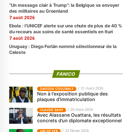
“Un message clair à Trump”: la Belgique va envoyer
des militaires au Groenland
7 août 2026
Ebola : l’UNICEF alerte sur une chute de plus de 40 %
du recours aux soins de santé essentiels en Ituri
7 août 2026
Uruguay : Diego Forlán nommé sélectionneur de la
Celeste
FANICO
31 mars 2026
‎DAOUDA COULIBALY
Non à l'exposition publique des
plaques d'immatriculation
26 mars 2026
CLAUDE SAHY
Avec Alassane Ouattara, les résultats
concrets d’un diplomate exceptionnel
22 février 2026
GBI DE FER