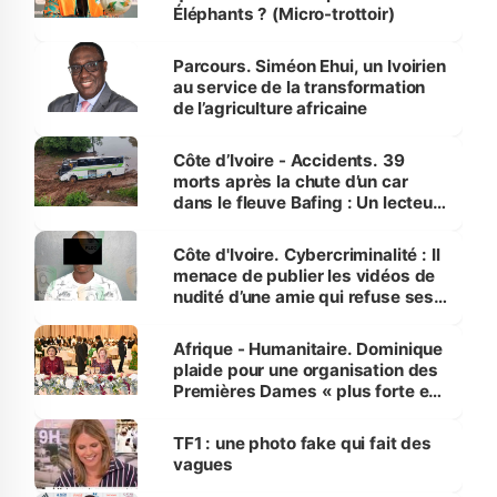
Éléphants ? (Micro-trottoir)
Parcours. Siméon Ehui, un Ivoirien
au service de la transformation
de l’agriculture africaine
Côte d’Ivoire - Accidents. 39
morts après la chute d’un car
dans le fleuve Bafing : Un lecteur
dénonce la légèreté du ministère
des Transports
Côte d'Ivoire. Cybercriminalité : Il
menace de publier les vidéos de
nudité d’une amie qui refuse ses
avances
Afrique - Humanitaire. Dominique
plaide pour une organisation des
Premières Dames « plus forte et
influente, dont l'impact s'affirme
sur la scène internationale »
TF1 : une photo fake qui fait des
vagues