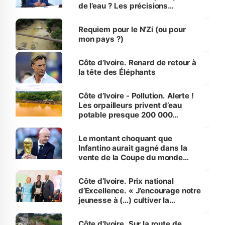
de l’eau ? Les précisions
d’Assahoré
Requiem pour le N’Zi (ou pour
mon pays ?)
Côte d’Ivoire. Renard de retour à
la tête des Éléphants
Côte d’Ivoire - Pollution. Alerte !
Les orpailleurs privent d’eau
potable presque 200 000
habitants autour d’Agboville
Le montant choquant que
Infantino aurait gagné dans la
vente de la Coupe du monde
révélé
Côte d’Ivoire. Prix national
d’Excellence. « J’encourage notre
jeunesse à (…) cultiver la
compétence et l’intégrité »
(Alassane Ouattara
Côte d'Ivoire. Sur la route de