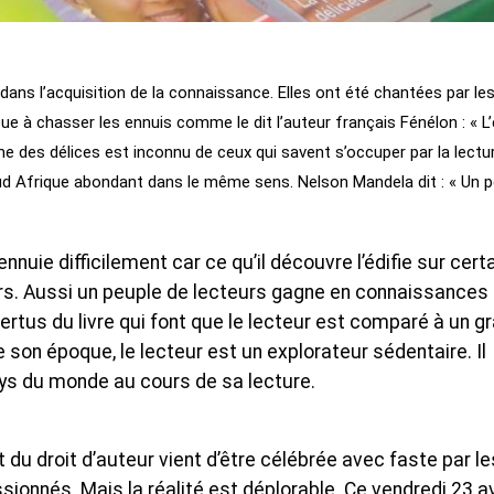
dans l’acquisition de la connaissance. Elles ont été chantées par le
bue à chasser les ennuis comme le dit l’auteur français Fénélon : « L
 des délices est inconnu de ceux qui savent s’occuper par la lectur
ud Afrique abondant dans le même sens. Nelson Mandela dit : « Un p
’ennuie difficilement car ce qu’il découvre l’édifie sur cert
rs. Aussi un peuple de lecteurs gagne en connaissances 
ertus du livre qui font que le lecteur est comparé à un g
de son époque, le lecteur est un explorateur sédentaire. Il
ays du monde au cours de sa lecture.
t du droit d’auteur vient d’être célébrée avec faste par le
ionnés. Mais la réalité est déplorable. Ce vendredi 23 av