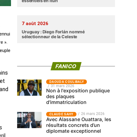
essentiels en Ituri
7 août 2026
s
Uruguay : Diego Forlán nommé
’ennui
sélectionneur de la Celeste
e ».
euple
FANICO
ains
et
‎DAOUDA COULIBALY
31 mars 2026
rand
Non à l'exposition publique
des plaques
d'immatriculation
26 mars 2026
CLAUDE SAHY
Avec Alassane Ouattara, les
résultats concrets d’un
s
diplomate exceptionnel
ril