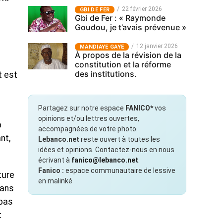
22 février 2026
GBI DE FER
Gbi de Fer : « Raymonde
Goudou, je t’avais prévenue »
12 janvier 2026
MANDIAYE GAYE
À propos de la révision de la
constitution et la réforme
des institutions.
t est
Partagez sur notre espace
FANICO*
vos
opinions et/ou lettres ouvertes,
p
accompagnées de votre photo.
nt,
Lebanco.net
reste ouvert à toutes les
idées et opinions. Contactez-nous en nous
écrivant à
fanico@lebanco.net
.
Fanico :
espace communautaire de lessive
ture
en malinké
Dans
 pas
t