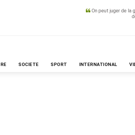
On peut juger de la 
d
PUBLICITÉ
URE
SOCIETE
SPORT
INTERNATIONAL
V