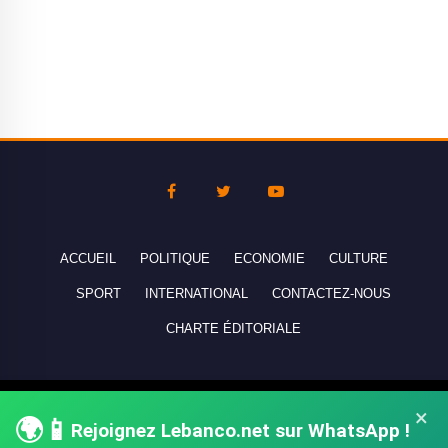
ACCUEIL
POLITIQUE
ECONOMIE
CULTURE
SPORT
INTERNATIONAL
CONTACTEZ-NOUS
CHARTE ÉDITORIALE
Copyright © 2010-2026 lebanco.net - Tous droits de reproduction
×
🌍📱
Rejoignez Lebanco.net sur WhatsApp !
réservés - All rights reserved.