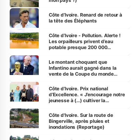
mon pays ?)
Côte d’Ivoire. Renard de retour à
la tête des Éléphants
Côte d’Ivoire - Pollution. Alerte !
Les orpailleurs privent d’eau
potable presque 200 000
habitants autour d’Agboville
Le montant choquant que
Infantino aurait gagné dans la
vente de la Coupe du monde
révélé
Côte d’Ivoire. Prix national
d’Excellence. « J’encourage notre
jeunesse à (…) cultiver la
compétence et l’intégrité »
(Alassane Ouattara
Côte d'Ivoire. Sur la route de
Bingerville, après pluies et
inondations (Reportage)