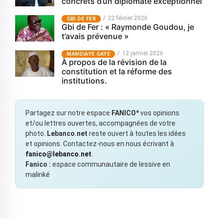
concrets d’un diplomate exceptionnel
22 février 2026
GBI DE FER
Gbi de Fer : « Raymonde Goudou, je
t’avais prévenue »
12 janvier 2026
MANDIAYE GAYE
À propos de la révision de la
constitution et la réforme des
institutions.
Partagez sur notre espace
FANICO*
vos opinions
et/ou lettres ouvertes, accompagnées de votre
photo.
Lebanco.net
reste ouvert à toutes les idées
et opinions. Contactez-nous en nous écrivant à
fanico@lebanco.net
.
Fanico :
espace communautaire de lessive en
malinké