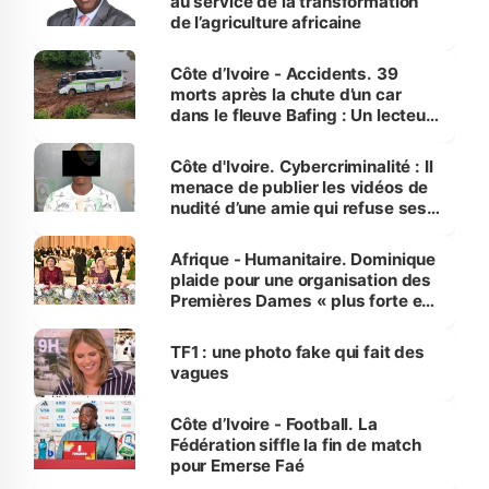
au service de la transformation
de l’agriculture africaine
Côte d’Ivoire - Accidents. 39
morts après la chute d’un car
dans le fleuve Bafing : Un lecteur
dénonce la légèreté du ministère
des Transports
Côte d'Ivoire. Cybercriminalité : Il
menace de publier les vidéos de
nudité d’une amie qui refuse ses
avances
Afrique - Humanitaire. Dominique
plaide pour une organisation des
Premières Dames « plus forte et
influente, dont l'impact s'affirme
sur la scène internationale »
TF1 : une photo fake qui fait des
vagues
Côte d’Ivoire - Football. La
Fédération siffle la fin de match
pour Emerse Faé