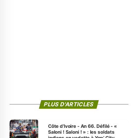
PLUS D'ARTICLES
Côte d’Ivoire - An 66. Défilé - «
Saloni ! Saloni ! » : les soldats
indiens en vedette à Yop’ City