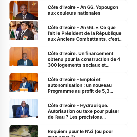
l'Etat de droit pour préserver les
Côte d'Ivoire - An 66. Yopougon
vies humaines »
aux couleurs nationales
Côte d’Ivoire - An 66. « Ce que
fait le Président de la République
aux Anciens Combattants, c'est
inédit » (Cne Yassoungo Koné ®)
Côte d’Ivoire. Un financement
obtenu pour la construction de 4
300 logements sociaux et
économiques à Abidjan, Bouaké
et Yamoussoukro
Côte d’Ivoire - Emploi et
autonomisation : un nouveau
Programme au profit de 5,3
millions de jeunes
Côte d’Ivoire - Hydraulique.
Autorisation ou taxe pour puiser
de l’eau ? Les précisions
d’Assahoré
Requiem pour le N’Zi (ou pour