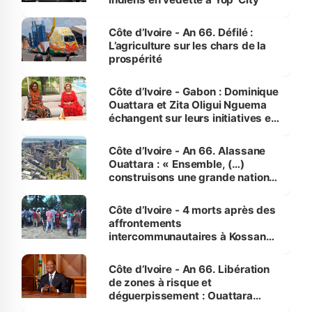
Côte d’Ivoire - An 66. Défilé :
L’agriculture sur les chars de la
prospérité
Côte d’Ivoire - Gabon : Dominique
Ouattara et Zita Oligui Nguema
échangent sur leurs initiatives en
faveur des femmes et des
enfants
Côte d’Ivoire - An 66. Alassane
Ouattara : « Ensemble, (…)
construisons une grande nation
pour nous-mêmes et pour les
générations futures »
Côte d’Ivoire - 4 morts après des
affrontements
intercommunautaires à Kossandji
(Alepé) - Notre correspondant au
milieu des sinistrés
Côte d’Ivoire - An 66. Libération
de zones à risque et
déguerpissement : Ouattara
assure du « strict respect de