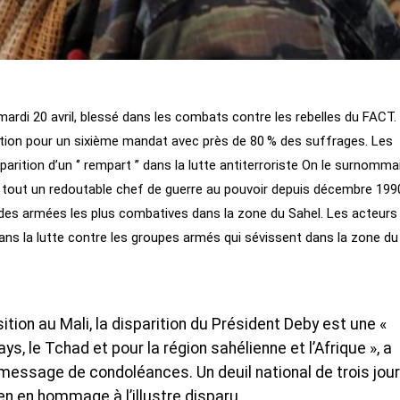
mardi 20 avril, blessé dans les combats contre les rebelles du FACT.
ction pour un sixième mandat avec près de 80 % des suffrages. Les
ition d’un ‘’ rempart ’’ dans la lutte antiterroriste On le surnommai
t tout un redoutable chef de guerre au pouvoir depuis décembre 199
une des armées les plus combatives dans la zone du Sahel. Les acteurs
ans la lutte contre les groupes armés qui sévissent dans la zone du
ition au Mali, la disparition du Président Deby est une «
ys, le Tchad et pour la région sahélienne et l’Afrique », a
message de condoléances. Un deuil national de trois jour
ien en hommage à l’illustre disparu.