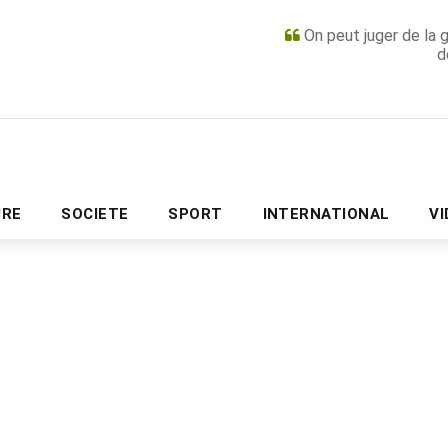
On peut juger de la 
d
PUBLICITÉ
URE
SOCIETE
SPORT
INTERNATIONAL
V