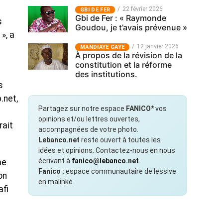
22 février 2026
GBI DE FER
Gbi de Fer : « Raymonde
s
Goudou, je t’avais prévenue »
», a
12 janvier 2026
MANDIAYE GAYE
À propos de la révision de la
constitution et la réforme
des institutions.
s
.net,
Partagez sur notre espace
FANICO*
vos
opinions et/ou lettres ouvertes,
rait
accompagnées de votre photo.
Lebanco.net
reste ouvert à toutes les
idées et opinions. Contactez-nous en nous
écrivant à
fanico@lebanco.net
.
me
Fanico :
espace communautaire de lessive
on
en malinké
afi