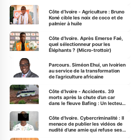
Côte d’Ivoire
Côte d’Ivoire - Agriculture : Bruno
Koné cible les noix de coco et de
palmier à huile
Côte d’Ivoire. Après Emerse Faé,
quel sélectionneur pour les
Éléphants ? (Micro-trottoir)
Parcours. Siméon Ehui, un Ivoirien
au service de la transformation
de l’agriculture africaine
Côte d’Ivoire - Accidents. 39
morts après la chute d’un car
dans le fleuve Bafing : Un lecteur
dénonce la légèreté du ministère
des Transports
Côte d'Ivoire. Cybercriminalité : Il
menace de publier les vidéos de
nudité d’une amie qui refuse ses
avances