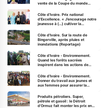
vente de la Coupe du monde
révélé
Côte d’Ivoire. Prix national
d’Excellence. « J’encourage notre
jeunesse à (…) cultiver la
compétence et l’intégrité »
(Alassane Ouattara
Côte d'Ivoire. Sur la route de
Bingerville, après pluies et
inondations (Reportage)
Côte d’Ivoire - Environnement.
Quand les forêts sacrées
inspirent dans les actions de
reboisement
Côte d’Ivoire - Environnement.
Donner du travail aux jeunes et
aux femmes pour assurer la
protection des espèces
menacées
Produits pétroliers. Super,
pétrole et gasoil : le Détroit
d’Ormuz fait monter les prix en