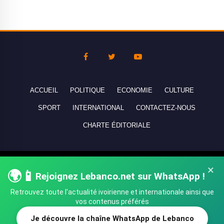
ACCUEIL
POLITIQUE
ECONOMIE
CULTURE
SPORT
INTERNATIONAL
CONTACTEZ-NOUS
CHARTE ÉDITORIALE
Copyright © 2010-2026 lebanco.net - Tous droits de reproduction
×
🌍📱
Rejoignez Lebanco.net sur WhatsApp !
réservés - All rights reserved.
Retrouvez toute l'actualité ivoirienne et internationale ainsi que
vos contenus préférés
Je découvre la chaîne WhatsApp de Lebanco