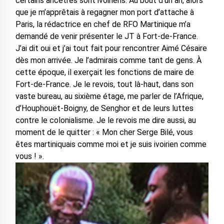
certains ancêtres sont ivoiriens. Au bout d’un an, alors
que je m’apprêtais à regagner mon port d’attache à
Paris, la rédactrice en chef de RFO Martinique m’a
demandé de venir présenter le JT à Fort-de-France.
J’ai dit oui et j’ai tout fait pour rencontrer Aimé Césaire
dès mon arrivée. Je l’admirais comme tant de gens. À
cette époque, il exerçait les fonctions de maire de
Fort-de-France. Je le revois, tout là-haut, dans son
vaste bureau, au sixième étage, me parler de l’Afrique,
d’Houphouët-Boigny, de Senghor et de leurs luttes
contre le colonialisme. Je le revois me dire aussi, au
moment de le quitter : « Mon cher Serge Bilé, vous
êtes martiniquais comme moi et je suis ivoirien comme
vous ! ».