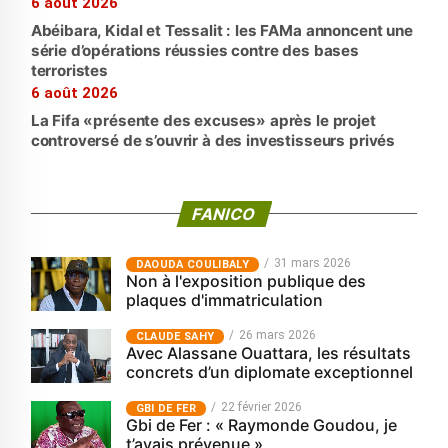
6 août 2026
Abéibara, Kidal et Tessalit : les FAMa annoncent une
série d’opérations réussies contre des bases
terroristes
6 août 2026
La Fifa «présente des excuses» après le projet
controversé de s’ouvrir à des investisseurs privés
FANICO
31 mars 2026
‎DAOUDA COULIBALY
Non à l'exposition publique des
plaques d'immatriculation
26 mars 2026
CLAUDE SAHY
Avec Alassane Ouattara, les résultats
concrets d’un diplomate exceptionnel
22 février 2026
GBI DE FER
Gbi de Fer : « Raymonde Goudou, je
t’avais prévenue »