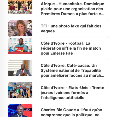
Afrique - Humanitaire. Dominique
plaide pour une organisation des
Premières Dames « plus forte et
influente, dont l'impact s'affirme
sur la scène internationale »
TF1 : une photo fake qui fait des
vagues
Côte d’Ivoire - Football. La
Fédération siffle la fin de match
pour Emerse Faé
Côte d’Ivoire. Café-cacao: Un
Système national de Traçabilité
pour améliorer l’accès au marché
international
Côte d'Ivoire - Etats-Unis : Trente
jeunes Ivoiriens formés à
l'intelligence artificielle
Charles Blé Goudé « Il faut qu’on
comprenne que la politique, ce