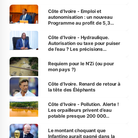
économiques à Abidjan, Bouaké
et Yamoussoukro
Côte d’Ivoire - Emploi et
autonomisation : un nouveau
Programme au profit de 5,3
millions de jeunes
Côte d’Ivoire - Hydraulique.
Autorisation ou taxe pour puiser
de l’eau ? Les précisions
d’Assahoré
Requiem pour le N’Zi (ou pour
mon pays ?)
Côte d’Ivoire. Renard de retour à
la tête des Éléphants
Côte d’Ivoire - Pollution. Alerte !
Les orpailleurs privent d’eau
potable presque 200 000
habitants autour d’Agboville
Le montant choquant que
Infantino aurait gagné dans la