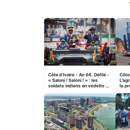
Côte d’Ivoire - An 66. Défilé -
Côte 
« Saloni ! Saloni ! » : les
L’agr
soldats indiens en vedette à
la pr
Yop’ City