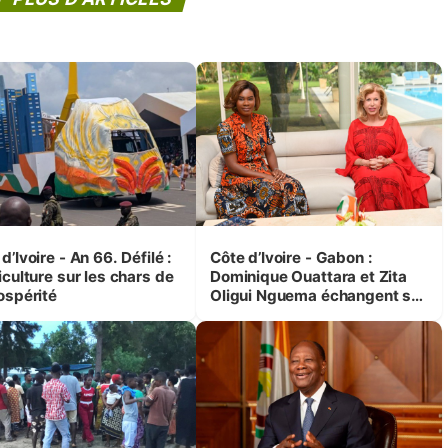
d’Ivoire - An 66. Défilé :
Côte d’Ivoire - Gabon :
iculture sur les chars de
Dominique Ouattara et Zita
ospérité
Oligui Nguema échangent sur
leurs initiatives en faveur des
femmes et des enfants