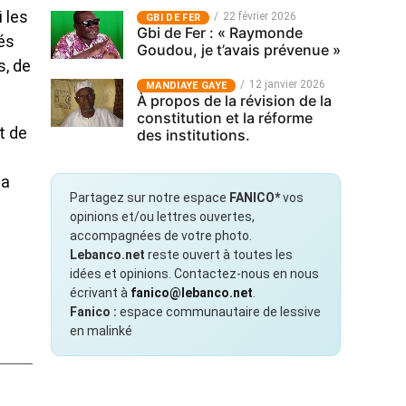
 les
22 février 2026
GBI DE FER
Gbi de Fer : « Raymonde
tés
Goudou, je t’avais prévenue »
s, de
12 janvier 2026
MANDIAYE GAYE
À propos de la révision de la
constitution et la réforme
t de
des institutions.
la
Partagez sur notre espace
FANICO*
vos
opinions et/ou lettres ouvertes,
accompagnées de votre photo.
Lebanco.net
reste ouvert à toutes les
idées et opinions. Contactez-nous en nous
écrivant à
fanico@lebanco.net
.
Fanico :
espace communautaire de lessive
en malinké