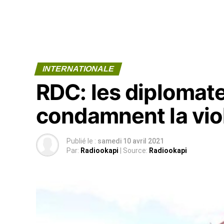
INTERNATIONALE
RDC: les diplomat
condamnent la viol
Publié le :
samedi 10 avril 2021
Par:
Radiookapi
| Source:
Radiookapi