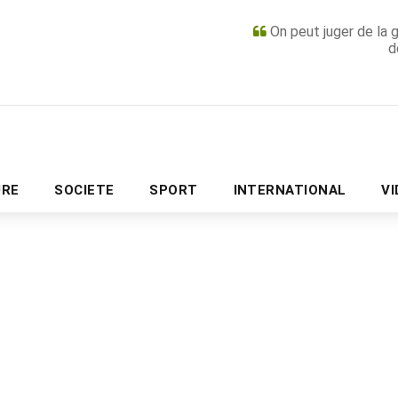
On peut juger de la 
d
PUBLICITÉ
URE
SOCIETE
SPORT
INTERNATIONAL
V