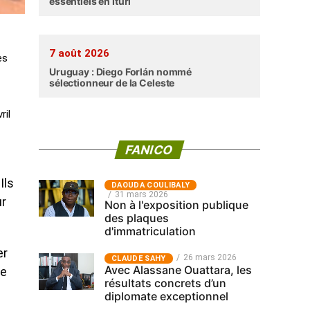
essentiels en Ituri
7 août 2026
es
Uruguay : Diego Forlán nommé
sélectionneur de la Celeste
ril
FANICO
Ils
‎DAOUDA COULIBALY
31 mars 2026
ur
Non à l'exposition publique
des plaques
d'immatriculation
er
26 mars 2026
CLAUDE SAHY
Avec Alassane Ouattara, les
le
résultats concrets d’un
diplomate exceptionnel