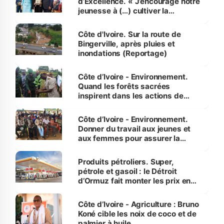
d’Excellence. « J’encourage notre
jeunesse à (…) cultiver la
compétence et l’intégrité »
(Alassane Ouattara
Côte d'Ivoire. Sur la route de
Bingerville, après pluies et
inondations (Reportage)
Côte d’Ivoire - Environnement.
Quand les forêts sacrées
inspirent dans les actions de
reboisement
Côte d’Ivoire - Environnement.
Donner du travail aux jeunes et
aux femmes pour assurer la
protection des espèces
menacées
Produits pétroliers. Super,
pétrole et gasoil : le Détroit
d’Ormuz fait monter les prix en
Côte d’Ivoire
Côte d’Ivoire - Agriculture : Bruno
Koné cible les noix de coco et de
palmier à huile