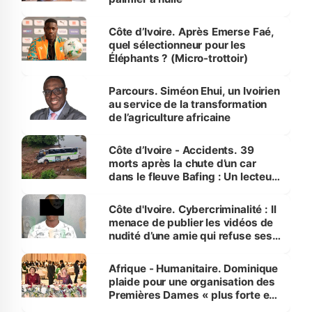
Côte d’Ivoire. Après Emerse Faé,
quel sélectionneur pour les
Éléphants ? (Micro-trottoir)
Parcours. Siméon Ehui, un Ivoirien
au service de la transformation
de l’agriculture africaine
Côte d’Ivoire - Accidents. 39
morts après la chute d’un car
dans le fleuve Bafing : Un lecteur
dénonce la légèreté du ministère
des Transports
Côte d'Ivoire. Cybercriminalité : Il
menace de publier les vidéos de
nudité d’une amie qui refuse ses
avances
Afrique - Humanitaire. Dominique
plaide pour une organisation des
Premières Dames « plus forte et
influente, dont l'impact s'affirme