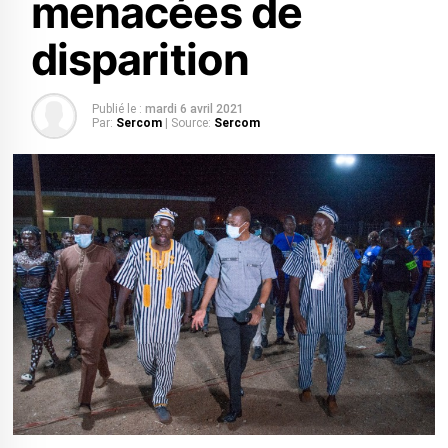
menacées de
disparition
Publié le :
mardi 6 avril 2021
Par:
Sercom
| Source:
Sercom