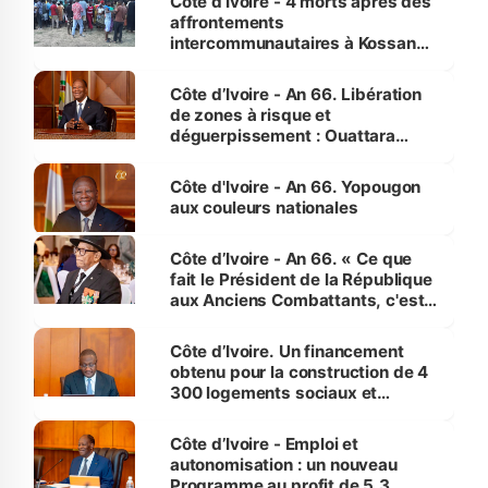
Côte d’Ivoire - 4 morts après des
affrontements
intercommunautaires à Kossandji
(Alepé) - Notre correspondant au
milieu des sinistrés
Côte d’Ivoire - An 66. Libération
de zones à risque et
déguerpissement : Ouattara
assure du « strict respect de
l'Etat de droit pour préserver les
Côte d'Ivoire - An 66. Yopougon
vies humaines »
aux couleurs nationales
Côte d’Ivoire - An 66. « Ce que
fait le Président de la République
aux Anciens Combattants, c'est
inédit » (Cne Yassoungo Koné ®)
Côte d’Ivoire. Un financement
obtenu pour la construction de 4
300 logements sociaux et
économiques à Abidjan, Bouaké
et Yamoussoukro
Côte d’Ivoire - Emploi et
autonomisation : un nouveau
Programme au profit de 5,3