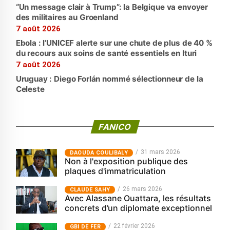
“Un message clair à Trump”: la Belgique va envoyer
des militaires au Groenland
7 août 2026
Ebola : l’UNICEF alerte sur une chute de plus de 40 %
du recours aux soins de santé essentiels en Ituri
7 août 2026
Uruguay : Diego Forlán nommé sélectionneur de la
Celeste
FANICO
31 mars 2026
‎DAOUDA COULIBALY
Non à l'exposition publique des
plaques d'immatriculation
26 mars 2026
CLAUDE SAHY
Avec Alassane Ouattara, les résultats
concrets d’un diplomate exceptionnel
22 février 2026
GBI DE FER