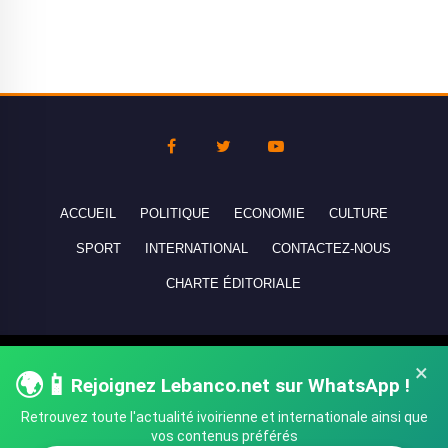
ACCUEIL
POLITIQUE
ECONOMIE
CULTURE
SPORT
INTERNATIONAL
CONTACTEZ-NOUS
CHARTE ÉDITORIALE
Copyright © 2010-2026 lebanco.net - Tous droits de reproduction
×
🌍📱
Rejoignez Lebanco.net sur WhatsApp !
réservés - All rights reserved.
Retrouvez toute l'actualité ivoirienne et internationale ainsi que
vos contenus préférés