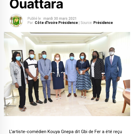
Ouattara
Publié le :
mardi 30 mars 2021
Par:
Côte d'Ivoire Présidence
| Source:
Présidence
L’artiste-comédien Kouya Gnepa dit Gbi de Fer a été reçu