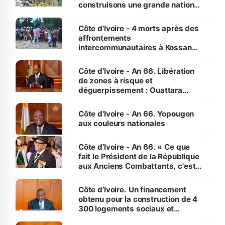
construisons une grande nation
pour nous-mêmes et pour les
générations futures »
Côte d’Ivoire - 4 morts après des
affrontements
intercommunautaires à Kossandji
(Alepé) - Notre correspondant au
milieu des sinistrés
Côte d’Ivoire - An 66. Libération
de zones à risque et
déguerpissement : Ouattara
assure du « strict respect de
l'Etat de droit pour préserver les
Côte d'Ivoire - An 66. Yopougon
vies humaines »
aux couleurs nationales
Côte d’Ivoire - An 66. « Ce que
fait le Président de la République
aux Anciens Combattants, c'est
inédit » (Cne Yassoungo Koné ®)
Côte d’Ivoire. Un financement
obtenu pour la construction de 4
300 logements sociaux et
économiques à Abidjan, Bouaké