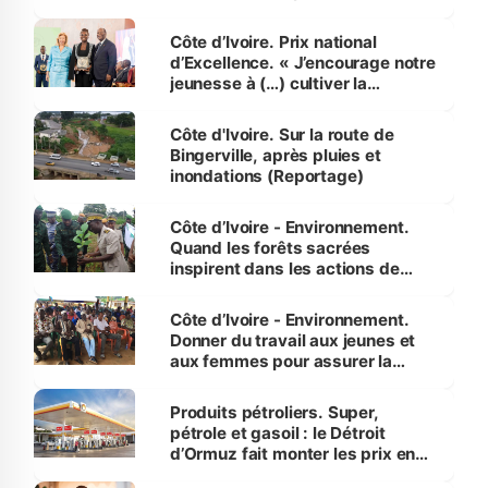
révélé
Côte d’Ivoire. Prix national
d’Excellence. « J’encourage notre
jeunesse à (…) cultiver la
compétence et l’intégrité »
(Alassane Ouattara
Côte d'Ivoire. Sur la route de
Bingerville, après pluies et
inondations (Reportage)
Côte d’Ivoire - Environnement.
Quand les forêts sacrées
inspirent dans les actions de
reboisement
Côte d’Ivoire - Environnement.
Donner du travail aux jeunes et
aux femmes pour assurer la
protection des espèces
menacées
Produits pétroliers. Super,
pétrole et gasoil : le Détroit
d’Ormuz fait monter les prix en
Côte d’Ivoire