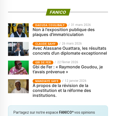
FANICO
31 mars 2026
‎DAOUDA COULIBALY
Non à l'exposition publique des
plaques d'immatriculation
26 mars 2026
CLAUDE SAHY
Avec Alassane Ouattara, les résultats
concrets d’un diplomate exceptionnel
22 février 2026
GBI DE FER
Gbi de Fer : « Raymonde Goudou, je
t’avais prévenue »
12 janvier 2026
MANDIAYE GAYE
À propos de la révision de la
constitution et la réforme des
institutions.
Partagez sur notre espace
FANICO*
vos opinions