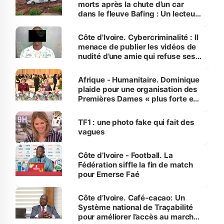
morts après la chute d’un car
dans le fleuve Bafing : Un lecteur
dénonce la légèreté du ministère
des Transports
Côte d'Ivoire. Cybercriminalité : Il
menace de publier les vidéos de
nudité d’une amie qui refuse ses
avances
Afrique - Humanitaire. Dominique
plaide pour une organisation des
Premières Dames « plus forte et
influente, dont l'impact s'affirme
sur la scène internationale »
TF1 : une photo fake qui fait des
vagues
Côte d’Ivoire - Football. La
Fédération siffle la fin de match
pour Emerse Faé
Côte d’Ivoire. Café-cacao: Un
Système national de Traçabilité
pour améliorer l’accès au marché