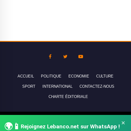
ACCUEIL
POLITIQUE
ECONOMIE
CULTURE
SPORT
INTERNATIONAL
CONTACTEZ-NOUS
CHARTE ÉDITORIALE
Copyright © 2010-2026 lebanco.net - Tous droits de reproduction
×
🌍📱
réservés - All rights reserved.
Rejoignez Lebanco.net sur WhatsApp !