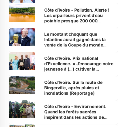
Côte d’Ivoire - Pollution. Alerte !
Les orpailleurs privent d’eau
potable presque 200 000
habitants autour d’Agboville
Le montant choquant que
Infantino aurait gagné dans la
vente de la Coupe du monde
révélé
Côte d’Ivoire. Prix national
d’Excellence. « J’encourage notre
jeunesse à (…) cultiver la
compétence et l’intégrité »
(Alassane Ouattara
Côte d'Ivoire. Sur la route de
Bingerville, après pluies et
inondations (Reportage)
Côte d’Ivoire - Environnement.
Quand les forêts sacrées
inspirent dans les actions de
reboisement