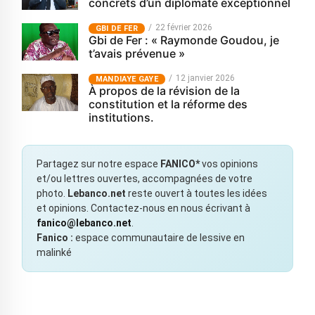
concrets d’un diplomate exceptionnel
22 février 2026
GBI DE FER
Gbi de Fer : « Raymonde Goudou, je
t’avais prévenue »
12 janvier 2026
MANDIAYE GAYE
À propos de la révision de la
constitution et la réforme des
institutions.
Partagez sur notre espace
FANICO*
vos opinions
et/ou lettres ouvertes, accompagnées de votre
photo.
Lebanco.net
reste ouvert à toutes les idées
et opinions. Contactez-nous en nous écrivant à
fanico@lebanco.net
.
Fanico :
espace communautaire de lessive en
malinké