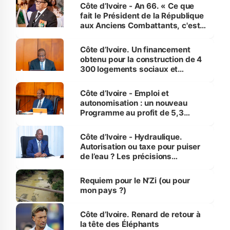
Côte d’Ivoire - An 66. « Ce que
fait le Président de la République
aux Anciens Combattants, c'est
inédit » (Cne Yassoungo Koné ®)
Côte d’Ivoire. Un financement
obtenu pour la construction de 4
300 logements sociaux et
économiques à Abidjan, Bouaké
et Yamoussoukro
Côte d’Ivoire - Emploi et
autonomisation : un nouveau
Programme au profit de 5,3
millions de jeunes
Côte d’Ivoire - Hydraulique.
Autorisation ou taxe pour puiser
de l’eau ? Les précisions
d’Assahoré
Requiem pour le N’Zi (ou pour
mon pays ?)
Côte d’Ivoire. Renard de retour à
la tête des Éléphants