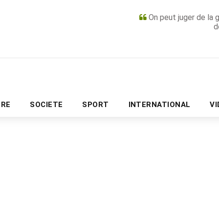
On peut juger de la 
d
PUBLICITÉ
URE
SOCIETE
SPORT
INTERNATIONAL
V