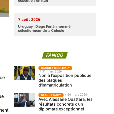
essentiels en Ituri
7 août 2026
Uruguay : Diego Forlán nommé
sélectionneur de la Celeste
FANICO
‎DAOUDA COULIBALY
31 mars 2026
Non à l'exposition publique
ice
des plaques
d'immatriculation
26 mars 2026
CLAUDE SAHY
ue
Avec Alassane Ouattara, les
résultats concrets d’un
diplomate exceptionnel
ement