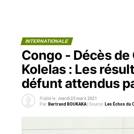
INTERNATIONALE
Congo - Décès de 
Kolelas : Les résul
défunt attendus pa
Publié le :
mardi 23 mars 2021
Par:
Bertrand BOUKAKA
| Source:
Les Échos du 