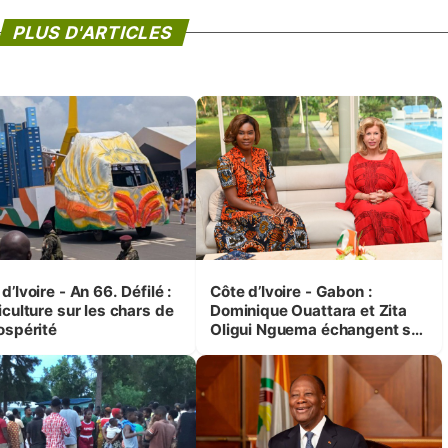
PLUS D'ARTICLES
d’Ivoire - An 66. Défilé :
Côte d’Ivoire - Gabon :
iculture sur les chars de
Dominique Ouattara et Zita
ospérité
Oligui Nguema échangent sur
leurs initiatives en faveur des
femmes et des enfants