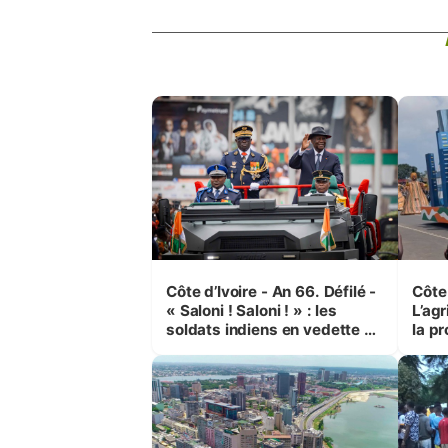
Côte d’Ivoire - An 66. Défilé -
Côte 
« Saloni ! Saloni ! » : les
L’agr
soldats indiens en vedette à
la pr
Yop’ City