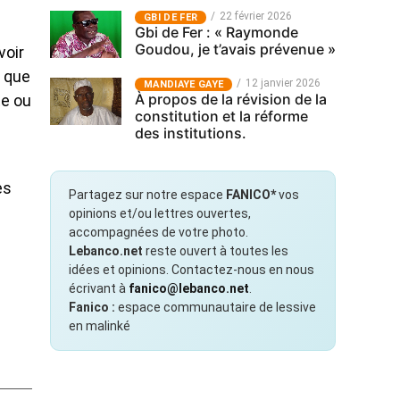
22 février 2026
GBI DE FER
Gbi de Fer : « Raymonde
Goudou, je t’avais prévenue »
voir
t que
12 janvier 2026
MANDIAYE GAYE
À propos de la révision de la
te ou
constitution et la réforme
des institutions.
es
Partagez sur notre espace
FANICO*
vos
opinions et/ou lettres ouvertes,
accompagnées de votre photo.
Lebanco.net
reste ouvert à toutes les
idées et opinions. Contactez-nous en nous
écrivant à
fanico@lebanco.net
.
Fanico :
espace communautaire de lessive
en malinké