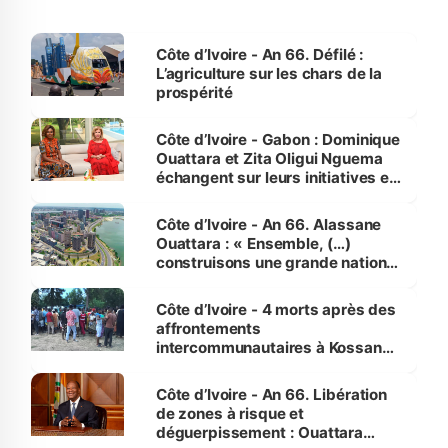
Côte d’Ivoire - An 66. Défilé :
L’agriculture sur les chars de la
prospérité
Côte d’Ivoire - Gabon : Dominique
Ouattara et Zita Oligui Nguema
échangent sur leurs initiatives en
faveur des femmes et des
enfants
Côte d’Ivoire - An 66. Alassane
Ouattara : « Ensemble, (…)
construisons une grande nation
pour nous-mêmes et pour les
générations futures »
Côte d’Ivoire - 4 morts après des
affrontements
intercommunautaires à Kossandji
(Alepé) - Notre correspondant au
milieu des sinistrés
Côte d’Ivoire - An 66. Libération
de zones à risque et
déguerpissement : Ouattara