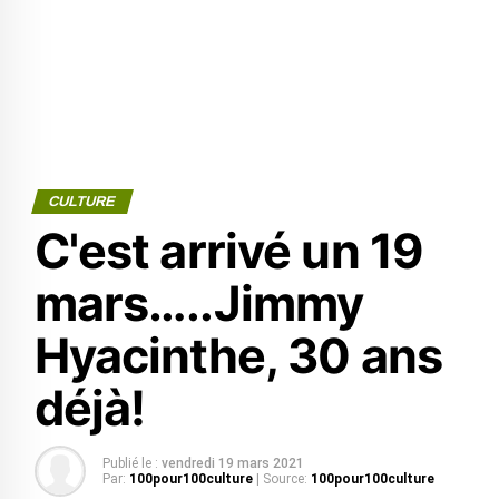
CULTURE
C'est arrivé un 19
mars…..Jimmy
Hyacinthe, 30 ans
déjà!
Publié le :
vendredi 19 mars 2021
Par:
100pour100culture
| Source:
100pour100culture