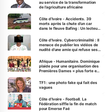
au service de la transformation
de l’agriculture africaine
Côte d’Ivoire - Accidents. 39
morts après la chute d’un car
dans le fleuve Bafing : Un lecteur
dénonce la légèreté du ministère
des Transports
Côte d'Ivoire. Cybercriminalité : Il
menace de publier les vidéos de
nudité d’une amie qui refuse ses
avances
Afrique - Humanitaire. Dominique
plaide pour une organisation des
Premières Dames « plus forte et
influente, dont l'impact s'affirme
sur la scène internationale »
TF1 : une photo fake qui fait des
vagues
Côte d’Ivoire - Football. La
Fédération siffle la fin de match
pour Emerse Faé