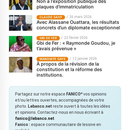
Non à l'exposition publique des
plaques d'immatriculation
26 mars 2026
CLAUDE SAHY
Avec Alassane Ouattara, les résultats
concrets d’un diplomate exceptionnel
22 février 2026
GBI DE FER
Gbi de Fer : « Raymonde Goudou, je
t’avais prévenue »
12 janvier 2026
MANDIAYE GAYE
À propos de la révision de la
constitution et la réforme des
institutions.
Partagez sur notre espace
FANICO*
vos opinions
et/ou lettres ouvertes, accompagnées de votre
photo.
Lebanco.net
reste ouvert à toutes les idées
et opinions. Contactez-nous en nous écrivant à
fanico@lebanco.net
.
Fanico :
espace communautaire de lessive en