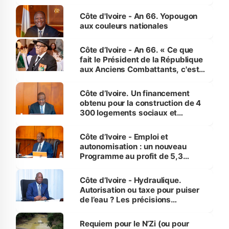
assure du « strict respect de
l'Etat de droit pour préserver les
Côte d'Ivoire - An 66. Yopougon
vies humaines »
aux couleurs nationales
Côte d’Ivoire - An 66. « Ce que
fait le Président de la République
aux Anciens Combattants, c'est
inédit » (Cne Yassoungo Koné ®)
Côte d’Ivoire. Un financement
obtenu pour la construction de 4
300 logements sociaux et
économiques à Abidjan, Bouaké
et Yamoussoukro
Côte d’Ivoire - Emploi et
autonomisation : un nouveau
Programme au profit de 5,3
millions de jeunes
Côte d’Ivoire - Hydraulique.
Autorisation ou taxe pour puiser
de l’eau ? Les précisions
d’Assahoré
Requiem pour le N’Zi (ou pour