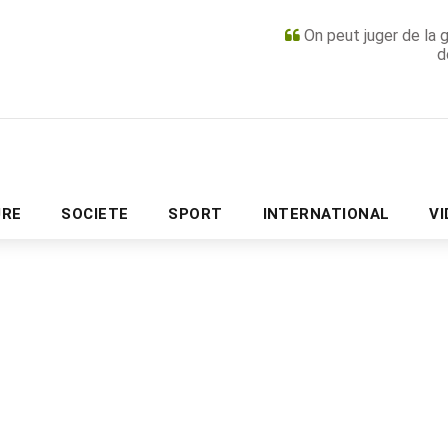
On peut juger de la 
d
PUBLICITÉ
URE
SOCIETE
SPORT
INTERNATIONAL
V