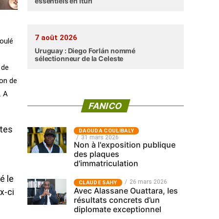
essentiels en Ituri
7 août 2026
roulé
Uruguay : Diego Forlán nommé
sélectionneur de la Celeste
 de
ion de
. A
FANICO
utes
‎DAOUDA COULIBALY
31 mars 2026
Non à l'exposition publique
des plaques
d'immatriculation
é le
26 mars 2026
CLAUDE SAHY
Avec Alassane Ouattara, les
x-ci
résultats concrets d’un
diplomate exceptionnel