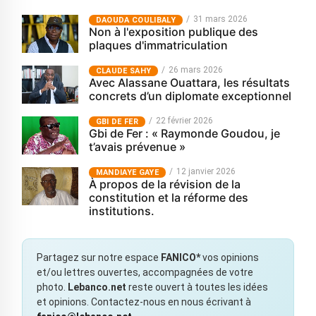
31 mars 2026
‎DAOUDA COULIBALY
Non à l'exposition publique des
plaques d'immatriculation
26 mars 2026
CLAUDE SAHY
Avec Alassane Ouattara, les résultats
concrets d’un diplomate exceptionnel
22 février 2026
GBI DE FER
Gbi de Fer : « Raymonde Goudou, je
t’avais prévenue »
12 janvier 2026
MANDIAYE GAYE
À propos de la révision de la
constitution et la réforme des
institutions.
Partagez sur notre espace
FANICO*
vos opinions
et/ou lettres ouvertes, accompagnées de votre
photo.
Lebanco.net
reste ouvert à toutes les idées
et opinions. Contactez-nous en nous écrivant à