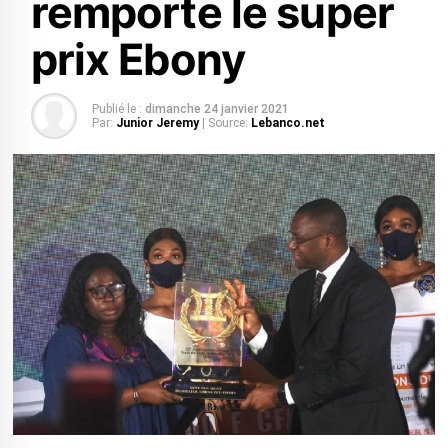
remporte le super
prix Ebony
Publié le :
dimanche 24 janvier 2021
Par:
Junior Jeremy
| Source:
Lebanco.net