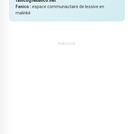
fanico@lebanco.net
.
Fanico :
espace communautaire de lessive en
malinké
PUBLICITÉ