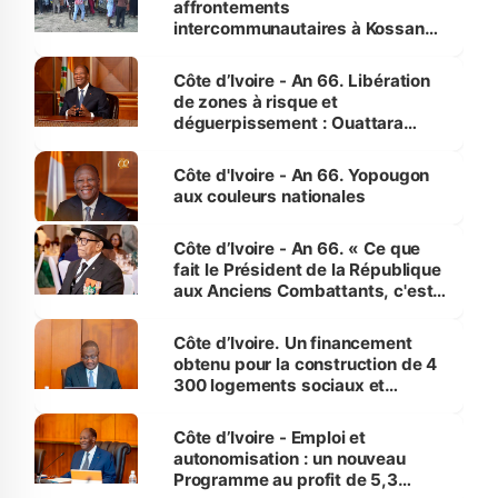
affrontements
intercommunautaires à Kossandji
(Alepé) - Notre correspondant au
milieu des sinistrés
Côte d’Ivoire - An 66. Libération
de zones à risque et
déguerpissement : Ouattara
assure du « strict respect de
l'Etat de droit pour préserver les
Côte d'Ivoire - An 66. Yopougon
vies humaines »
aux couleurs nationales
Côte d’Ivoire - An 66. « Ce que
fait le Président de la République
aux Anciens Combattants, c'est
inédit » (Cne Yassoungo Koné ®)
Côte d’Ivoire. Un financement
obtenu pour la construction de 4
300 logements sociaux et
économiques à Abidjan, Bouaké
et Yamoussoukro
Côte d’Ivoire - Emploi et
autonomisation : un nouveau
Programme au profit de 5,3