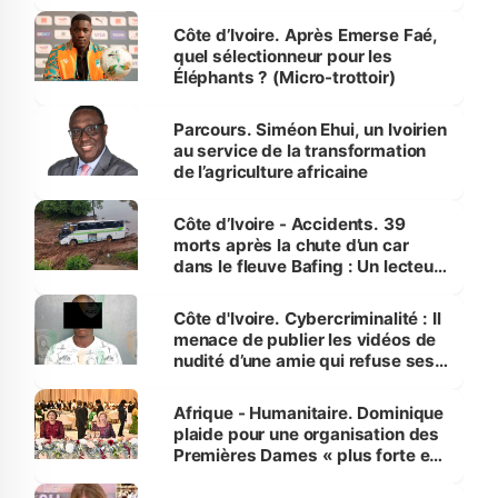
Côte d’Ivoire. Après Emerse Faé,
quel sélectionneur pour les
Éléphants ? (Micro-trottoir)
Parcours. Siméon Ehui, un Ivoirien
au service de la transformation
de l’agriculture africaine
Côte d’Ivoire - Accidents. 39
morts après la chute d’un car
dans le fleuve Bafing : Un lecteur
dénonce la légèreté du ministère
des Transports
Côte d'Ivoire. Cybercriminalité : Il
menace de publier les vidéos de
nudité d’une amie qui refuse ses
avances
Afrique - Humanitaire. Dominique
plaide pour une organisation des
Premières Dames « plus forte et
influente, dont l'impact s'affirme
sur la scène internationale »