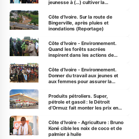
jeunesse à (…) cultiver la
compétence et l’intégrité »
(Alassane Ouattara
Côte d'Ivoire. Sur la route de
Bingerville, après pluies et
inondations (Reportage)
Côte d’Ivoire - Environnement.
Quand les forêts sacrées
inspirent dans les actions de
reboisement
Côte d’Ivoire - Environnement.
Donner du travail aux jeunes et
aux femmes pour assurer la
protection des espèces
menacées
Produits pétroliers. Super,
pétrole et gasoil : le Détroit
d’Ormuz fait monter les prix en
Côte d’Ivoire
Côte d’Ivoire - Agriculture : Bruno
Koné cible les noix de coco et de
palmier à huile