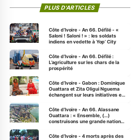
PLUS D'ARTICLES
Côte d’Ivoire - An 66. Défilé - «
Saloni ! Saloni ! » : les soldats
indiens en vedette à Yop’ City
Côte d’Ivoire - An 66. Défilé :
L’agriculture sur les chars de la
prospérité
Côte d’Ivoire - Gabon : Dominique
Ouattara et Zita Oligui Nguema
échangent sur leurs initiatives en
faveur des femmes et des
enfants
Côte d’Ivoire - An 66. Alassane
Ouattara : « Ensemble, (…)
construisons une grande nation
pour nous-mêmes et pour les
générations futures »
Côte d’Ivoire - 4 morts après des