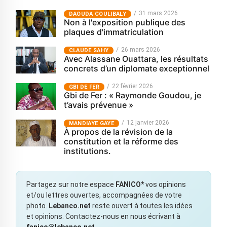
31 mars 2026
‎DAOUDA COULIBALY
Non à l'exposition publique des
plaques d'immatriculation
26 mars 2026
CLAUDE SAHY
Avec Alassane Ouattara, les résultats
concrets d’un diplomate exceptionnel
22 février 2026
GBI DE FER
Gbi de Fer : « Raymonde Goudou, je
t’avais prévenue »
12 janvier 2026
MANDIAYE GAYE
À propos de la révision de la
constitution et la réforme des
institutions.
Partagez sur notre espace
FANICO*
vos opinions
et/ou lettres ouvertes, accompagnées de votre
photo.
Lebanco.net
reste ouvert à toutes les idées
et opinions. Contactez-nous en nous écrivant à
fanico@lebanco.net
.