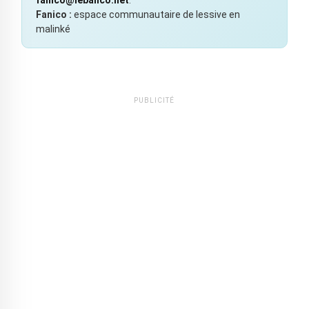
Fanico :
espace communautaire de lessive en
malinké
PUBLICITÉ