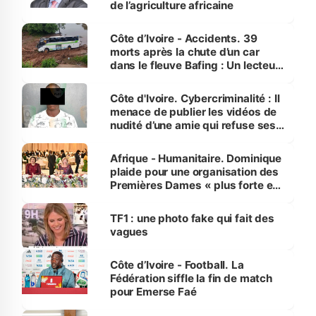
de l’agriculture africaine
Côte d’Ivoire - Accidents. 39
morts après la chute d’un car
dans le fleuve Bafing : Un lecteur
dénonce la légèreté du ministère
des Transports
Côte d'Ivoire. Cybercriminalité : Il
menace de publier les vidéos de
nudité d’une amie qui refuse ses
avances
Afrique - Humanitaire. Dominique
plaide pour une organisation des
Premières Dames « plus forte et
influente, dont l'impact s'affirme
sur la scène internationale »
TF1 : une photo fake qui fait des
vagues
Côte d’Ivoire - Football. La
Fédération siffle la fin de match
pour Emerse Faé