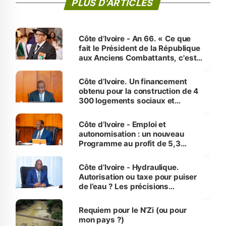
PLUS D'ARTICLES
Côte d’Ivoire - An 66. « Ce que
fait le Président de la République
aux Anciens Combattants, c'est
inédit » (Cne Yassoungo Koné ®)
Côte d’Ivoire. Un financement
obtenu pour la construction de 4
300 logements sociaux et
économiques à Abidjan, Bouaké
et Yamoussoukro
Côte d’Ivoire - Emploi et
autonomisation : un nouveau
Programme au profit de 5,3
millions de jeunes
Côte d’Ivoire - Hydraulique.
Autorisation ou taxe pour puiser
de l’eau ? Les précisions
d’Assahoré
Requiem pour le N’Zi (ou pour
mon pays ?)