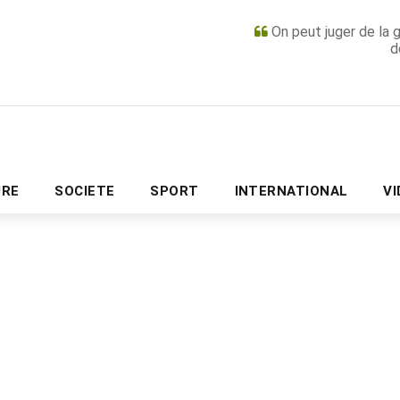
On peut juger de la 
d
PUBLICITÉ
URE
SOCIETE
SPORT
INTERNATIONAL
V