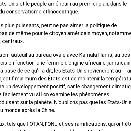
ts-Unis et le peuple américain au premier plan, dans le
 du conservatisme ethnocentrique.
les plus puissants, peut ne pas aimer la politique de
st pas de même pour le citoyen américain moyen, notamm
s centraux.
 son fauteuil au bureau ovale avec Kamala Harris, au pos
fois en fonction, une femme d'origine africaine, jamaïcain
 base de ce qu'il a dit, les États-Unis reviendront au Tra
l'objectif minimum des États est de maintenir la températu
sera un développement positif, car le changement climati
re facilement vu si l'on examine les phénomènes
uisent sur la planète. N'oublions pas que les États-Uni
au monde après la Chine.
x, tels que I'OTAN, l'ONU et ses ramifications, qui ont ét