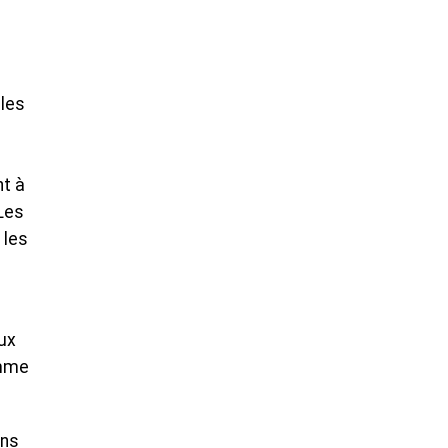
 les
t à
 Les
 les
ux
amme
ans