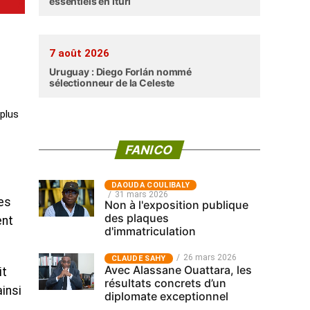
essentiels en Ituri
7 août 2026
-
Uruguay : Diego Forlán nommé
sélectionneur de la Celeste
 plus
FANICO
‎DAOUDA COULIBALY
31 mars 2026
es
Non à l'exposition publique
des plaques
ent
d'immatriculation
26 mars 2026
CLAUDE SAHY
Avec Alassane Ouattara, les
it
résultats concrets d’un
ainsi
diplomate exceptionnel