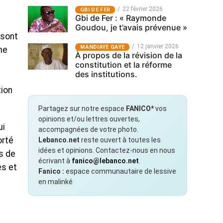
22 février 2026
GBI DE FER
Gbi de Fer : « Raymonde
Goudou, je t’avais prévenue »
 sont
12 janvier 2026
MANDIAYE GAYE
me
À propos de la révision de la
constitution et la réforme
des institutions.
tion
Partagez sur notre espace
FANICO*
vos
opinions et/ou lettres ouvertes,
ui
accompagnées de votre photo.
orté
Lebanco.net
reste ouvert à toutes les
idées et opinions. Contactez-nous en nous
s de
écrivant à
fanico@lebanco.net
.
es et
Fanico :
espace communautaire de lessive
en malinké