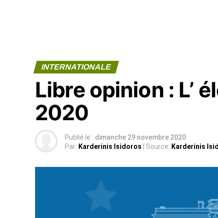
INTERNATIONALE
Libre opinion : L’ 
2020
Publié le :
dimanche 29 novembre 2020
Par:
Karderinis Isidoros
| Source:
Karderinis Isi