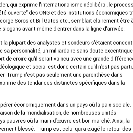
n, qui exprime l'internationalisme néolibéral, le proces
iété ouverte" des ONG et des institutions économiques t
orge Soros et Bill Gates etc., semblait clairement être 
e slogans avant même d'entrer dans la ligne d'arrivée.
 la plupart des analystes et sondeurs s'étaient concent
de sa personnalité, un milliardaire sans doute excentrique
tort de croire qu'il serait vaincu avec une grande différenc
ogique et social est donc certain qu'il n'est pas parti, 
ister. Trump n'est pas seulement une parenthèse dans
 exprime des tendances distinctes spécifiques dans la
spérer économiquement dans un pays où la paix sociale,
n raison de la mondialisation, de nombreuses unités
ays pauvres où la main-d’œuvre est bon marché. Ainsi, la
vement blessé. Trump est celui qui a exigé le retour des