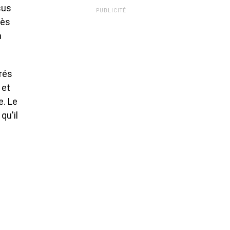
sus
PUBLICITÉ
rès
à
rés
 et
e. Le
qu'il