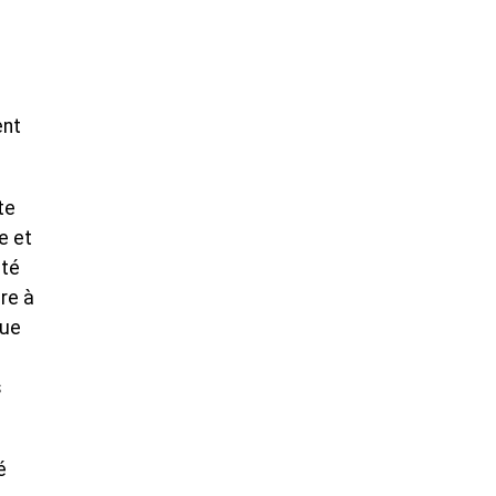
ent
te
e et
ité
re à
que
s
é