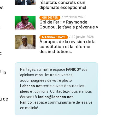
résultats concrets d’un
diplomate exceptionnel
es
22 février 2026
GBI DE FER
Gbi de Fer : « Raymonde
Goudou, je t’avais prévenue »
a
12 janvier 2026
MANDIAYE GAYE
À propos de la révision de la
constitution et la réforme
des institutions.
c
Partagez sur notre espace
FANICO*
vos
 la
opinions et/ou lettres ouvertes,
accompagnées de votre photo.
Lebanco.net
reste ouvert à toutes les
idées et opinions. Contactez-nous en nous
écrivant à
fanico@lebanco.net
.
eu de
Fanico :
espace communautaire de lessive
en malinké