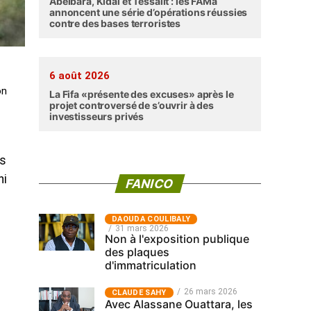
Abéibara, Kidal et Tessalit : les FAMa
annoncent une série d’opérations réussies
contre des bases terroristes
6 août 2026
on
La Fifa «présente des excuses» après le
projet controversé de s’ouvrir à des
investisseurs privés
es
ni
FANICO
‎DAOUDA COULIBALY
31 mars 2026
Non à l'exposition publique
des plaques
d'immatriculation
26 mars 2026
CLAUDE SAHY
Avec Alassane Ouattara, les