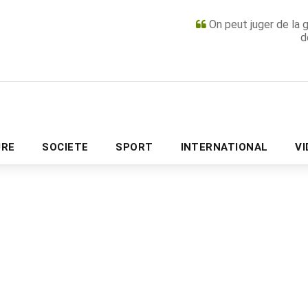
On peut juger de la 
d
PUBLICITÉ
URE
SOCIETE
SPORT
INTERNATIONAL
V