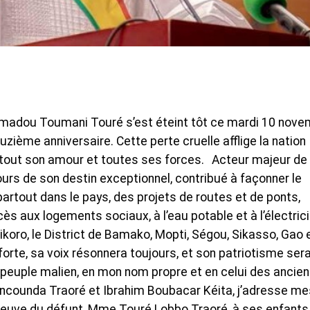
madou Toumani Touré s’est éteint tôt ce mardi 10 nov
zième anniversaire. Cette perte cruelle afflige la nation
 tout son amour et toutes ses forces. Acteur majeur de 
urs de son destin exceptionnel, contribué à façonner le
artout dans le pays, des projets de routes et de ponts,
cès aux logements sociaux, à l’eau potable et à l’électric
ikoro, le District de Bamako, Mopti, Ségou, Sikasso, Gao 
rte, sa voix résonnera toujours, et son patriotisme ser
peuple malien, en mon nom propre et en celui des ancie
oncounda Traoré et Ibrahim Boubacar Kéita, j’adresse me
veuve du défunt, Mme Touré Lobbo Traoré, à ses enfants,