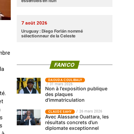
essentiels en Ituri
7 août 2026
Uruguay : Diego Forlán nommé
sélectionneur de la Celeste
embre
FANICO
la
‎DAOUDA COULIBALY
31 mars 2026
Non à l'exposition publique
ité.
des plaques
d'immatriculation
et
a
26 mars 2026
CLAUDE SAHY
Avec Alassane Ouattara, les
ns
résultats concrets d’un
s
diplomate exceptionnel
 à