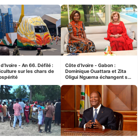
d’Ivoire - An 66. Défilé :
Côte d’Ivoire - Gabon :
iculture sur les chars de
Dominique Ouattara et Zita
ospérité
Oligui Nguema échangent sur
leurs initiatives en faveur des
femmes et des enfants