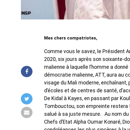
Mes chers compatriotes,
Comme vous le savez, le Président A
2020, six jours après son soixante-dou
malienne à laquelle l’homme a donné
démocratie malienne, ATT, aura au co
visage du Mali moderne, enchaînant, p
d’écoles et de centres de santé, d’ac
De Kidal à Kayes, en passant par Koul
Tombouctou, son empreinte restera fo
salué à sa juste mesure. Au nom du 
Chefs d’Etat Alpha Oumar Konaré, Di
condoléances les plus sincères à la 