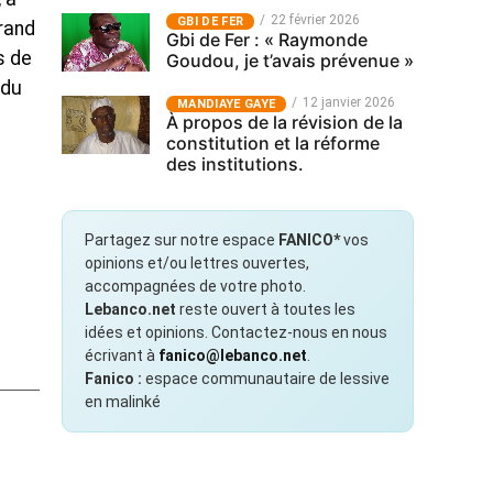
22 février 2026
GBI DE FER
rand
Gbi de Fer : « Raymonde
s de
Goudou, je t’avais prévenue »
 du
12 janvier 2026
MANDIAYE GAYE
À propos de la révision de la
constitution et la réforme
des institutions.
Partagez sur notre espace
FANICO*
vos
opinions et/ou lettres ouvertes,
accompagnées de votre photo.
Lebanco.net
reste ouvert à toutes les
idées et opinions. Contactez-nous en nous
écrivant à
fanico@lebanco.net
.
Fanico :
espace communautaire de lessive
en malinké