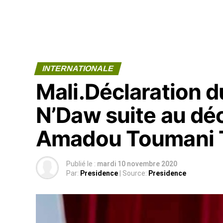
INTERNATIONALE
Mali.Déclaration d
N’Daw suite au dé
Amadou Toumani 
Publié le :
mardi 10 novembre 2020
Par:
Presidence
| Source:
Presidence