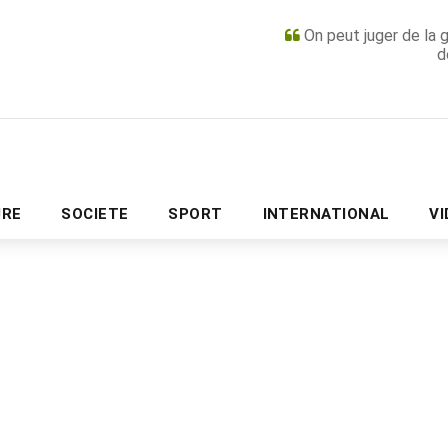
On peut juger de la 
d
PUBLICITÉ
URE
SOCIETE
SPORT
INTERNATIONAL
V