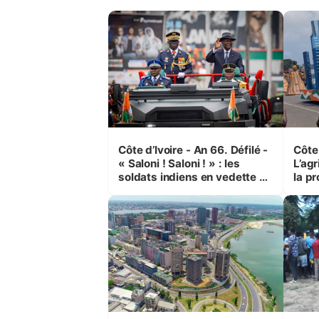
Côte d’Ivoire - An 66. Défilé -
Côte 
« Saloni ! Saloni ! » : les
L’agr
soldats indiens en vedette à
la pr
Yop’ City