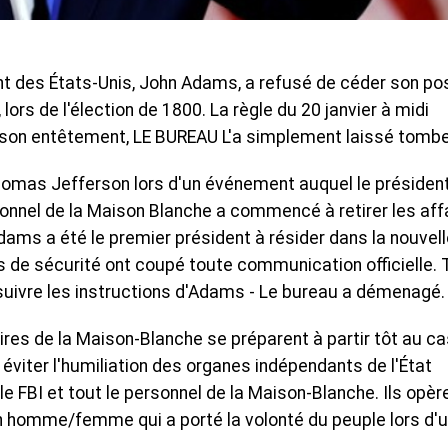
t des États-Unis, John Adams, a refusé de céder son po
lors de l'élection de 1800. La règle du 20 janvier à midi
é son entêtement, LE BUREAU L'a simplement laissé tombe
homas Jefferson lors d'un événement auquel le présiden
rsonnel de la Maison Blanche a commencé à retirer les aff
ams a été le premier président à résider dans la nouvell
es de sécurité ont coupé toute communication officielle. 
 suivre les instructions d'Adams - Le bureau a démenagé.
aires de la Maison-Blanche se préparent à partir tôt au c
 éviter l'humiliation des organes indépendants de l'État
 le FBI et tout le personnel de la Maison-Blanche. Ils opèr
 un homme/femme qui a porté la volonté du peuple lors d'