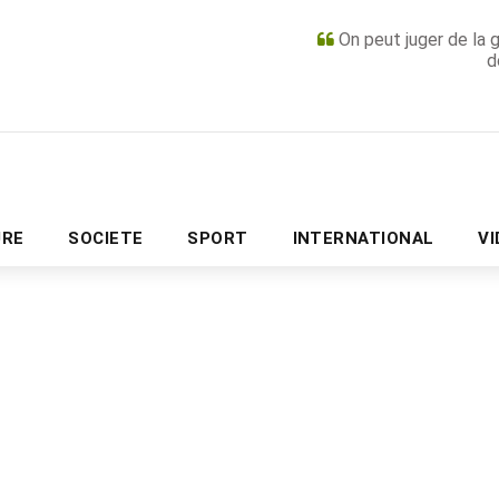
On peut juger de la 
d
PUBLICITÉ
URE
SOCIETE
SPORT
INTERNATIONAL
V