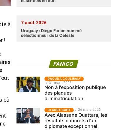
essentiels en Ituri
7 août 2026
ste à
Uruguay : Diego Forlán nommé
sélectionneur de la Celeste
r !
t
aires
FANICO
e
Tout
‎DAOUDA COULIBALY
31 mars 2026
Non à l'exposition publique
des plaques
d'immatriculation
as où
26 mars 2026
CLAUDE SAHY
Avec Alassane Ouattara, les
ent
résultats concrets d’un
une
diplomate exceptionnel