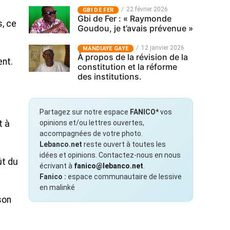
22 février 2026
GBI DE FER
Gbi de Fer : « Raymonde
s, ce
Goudou, je t’avais prévenue »
12 janvier 2026
MANDIAYE GAYE
À propos de la révision de la
ent.
constitution et la réforme
des institutions.
Partagez sur notre espace
FANICO*
vos
opinions et/ou lettres ouvertes,
t à
accompagnées de votre photo.
Lebanco.net
reste ouvert à toutes les
idées et opinions. Contactez-nous en nous
ût du
écrivant à
fanico@lebanco.net
.
Fanico :
espace communautaire de lessive
en malinké
son