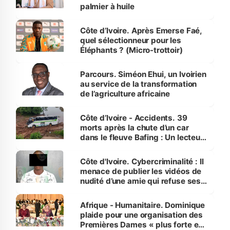
palmier à huile
Côte d’Ivoire. Après Emerse Faé,
quel sélectionneur pour les
Éléphants ? (Micro-trottoir)
Parcours. Siméon Ehui, un Ivoirien
au service de la transformation
de l’agriculture africaine
Côte d’Ivoire - Accidents. 39
morts après la chute d’un car
dans le fleuve Bafing : Un lecteur
dénonce la légèreté du ministère
des Transports
Côte d'Ivoire. Cybercriminalité : Il
menace de publier les vidéos de
nudité d’une amie qui refuse ses
avances
Afrique - Humanitaire. Dominique
plaide pour une organisation des
Premières Dames « plus forte et