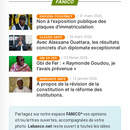
FANICO
31 mars 2026
‎DAOUDA COULIBALY
Non à l'exposition publique des
plaques d'immatriculation
26 mars 2026
CLAUDE SAHY
Avec Alassane Ouattara, les résultats
concrets d’un diplomate exceptionnel
22 février 2026
GBI DE FER
Gbi de Fer : « Raymonde Goudou, je
t’avais prévenue »
12 janvier 2026
MANDIAYE GAYE
À propos de la révision de la
constitution et la réforme des
institutions.
Partagez sur notre espace
FANICO*
vos opinions
et/ou lettres ouvertes, accompagnées de votre
photo.
Lebanco.net
reste ouvert à toutes les idées