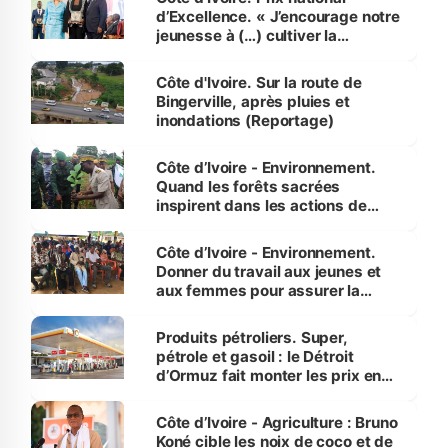
d’Excellence. « J’encourage notre
jeunesse à (…) cultiver la
compétence et l’intégrité »
(Alassane Ouattara
Côte d'Ivoire. Sur la route de
Bingerville, après pluies et
inondations (Reportage)
Côte d’Ivoire - Environnement.
Quand les forêts sacrées
inspirent dans les actions de
reboisement
Côte d’Ivoire - Environnement.
Donner du travail aux jeunes et
aux femmes pour assurer la
protection des espèces
menacées
Produits pétroliers. Super,
pétrole et gasoil : le Détroit
d’Ormuz fait monter les prix en
Côte d’Ivoire
Côte d’Ivoire - Agriculture : Bruno
Koné cible les noix de coco et de