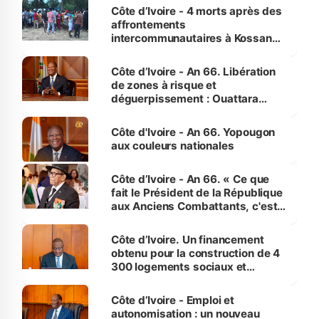
générations futures »
Côte d’Ivoire - 4 morts après des
affrontements
intercommunautaires à Kossandji
(Alepé) - Notre correspondant au
milieu des sinistrés
Côte d’Ivoire - An 66. Libération
de zones à risque et
déguerpissement : Ouattara
assure du « strict respect de
l'Etat de droit pour préserver les
Côte d'Ivoire - An 66. Yopougon
vies humaines »
aux couleurs nationales
Côte d’Ivoire - An 66. « Ce que
fait le Président de la République
aux Anciens Combattants, c'est
inédit » (Cne Yassoungo Koné ®)
Côte d’Ivoire. Un financement
obtenu pour la construction de 4
300 logements sociaux et
économiques à Abidjan, Bouaké
et Yamoussoukro
Côte d’Ivoire - Emploi et
autonomisation : un nouveau