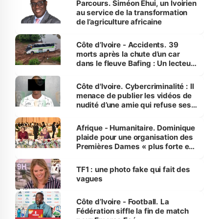
Parcours. Siméon Ehui, un Ivoirien
au service de la transformation
de l’agriculture africaine
Côte d’Ivoire - Accidents. 39
morts après la chute d’un car
dans le fleuve Bafing : Un lecteur
dénonce la légèreté du ministère
des Transports
Côte d'Ivoire. Cybercriminalité : Il
menace de publier les vidéos de
nudité d’une amie qui refuse ses
avances
Afrique - Humanitaire. Dominique
plaide pour une organisation des
Premières Dames « plus forte et
influente, dont l'impact s'affirme
sur la scène internationale »
TF1 : une photo fake qui fait des
vagues
Côte d’Ivoire - Football. La
Fédération siffle la fin de match