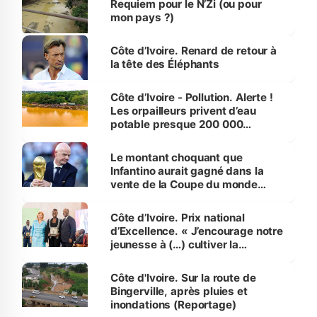
Requiem pour le N’Zi (ou pour
mon pays ?)
Côte d’Ivoire. Renard de retour à
la tête des Éléphants
Côte d’Ivoire - Pollution. Alerte !
Les orpailleurs privent d’eau
potable presque 200 000
habitants autour d’Agboville
Le montant choquant que
Infantino aurait gagné dans la
vente de la Coupe du monde
révélé
Côte d’Ivoire. Prix national
d’Excellence. « J’encourage notre
jeunesse à (…) cultiver la
compétence et l’intégrité »
(Alassane Ouattara
Côte d'Ivoire. Sur la route de
Bingerville, après pluies et
inondations (Reportage)