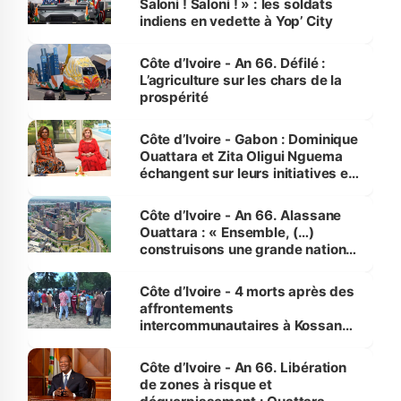
Saloni ! Saloni ! » : les soldats
indiens en vedette à Yop’ City
Côte d’Ivoire - An 66. Défilé :
L’agriculture sur les chars de la
prospérité
Côte d’Ivoire - Gabon : Dominique
Ouattara et Zita Oligui Nguema
échangent sur leurs initiatives en
faveur des femmes et des
enfants
Côte d’Ivoire - An 66. Alassane
Ouattara : « Ensemble, (…)
construisons une grande nation
pour nous-mêmes et pour les
générations futures »
Côte d’Ivoire - 4 morts après des
affrontements
intercommunautaires à Kossandji
(Alepé) - Notre correspondant au
milieu des sinistrés
Côte d’Ivoire - An 66. Libération
de zones à risque et