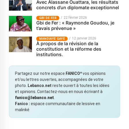
Avec Alassane Ouattara, les résultats
concrets d’un diplomate exceptionnel
22 février 2026
GBI DE FER
Gbi de Fer : « Raymonde Goudou, je
t’avais prévenue »
12 janvier 2026
MANDIAYE GAYE
À propos de la révision de la
constitution et la réforme des
institutions.
Partagez sur notre espace
FANICO*
vos opinions
et/ou lettres ouvertes, accompagnées de votre
photo.
Lebanco.net
reste ouvert à toutes les idées
et opinions. Contactez-nous en nous écrivant à
fanico@lebanco.net
.
Fanico :
espace communautaire de lessive en
malinké