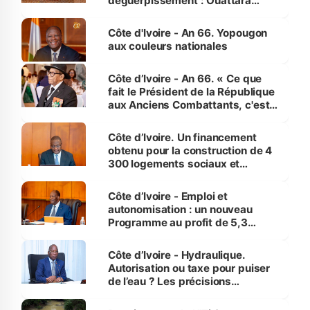
déguerpissement : Ouattara
assure du « strict respect de
l'Etat de droit pour préserver les
Côte d'Ivoire - An 66. Yopougon
vies humaines »
aux couleurs nationales
Côte d’Ivoire - An 66. « Ce que
fait le Président de la République
aux Anciens Combattants, c'est
inédit » (Cne Yassoungo Koné ®)
Côte d’Ivoire. Un financement
obtenu pour la construction de 4
300 logements sociaux et
économiques à Abidjan, Bouaké
et Yamoussoukro
Côte d’Ivoire - Emploi et
autonomisation : un nouveau
Programme au profit de 5,3
millions de jeunes
Côte d’Ivoire - Hydraulique.
Autorisation ou taxe pour puiser
de l’eau ? Les précisions
d’Assahoré