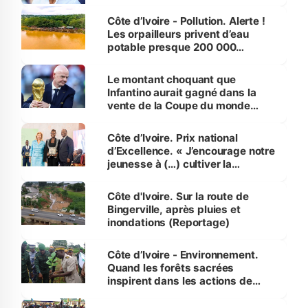
Côte d’Ivoire - Pollution. Alerte !
Les orpailleurs privent d’eau
potable presque 200 000
habitants autour d’Agboville
Le montant choquant que
Infantino aurait gagné dans la
vente de la Coupe du monde
révélé
Côte d’Ivoire. Prix national
d’Excellence. « J’encourage notre
jeunesse à (…) cultiver la
compétence et l’intégrité »
(Alassane Ouattara
Côte d'Ivoire. Sur la route de
Bingerville, après pluies et
inondations (Reportage)
Côte d’Ivoire - Environnement.
Quand les forêts sacrées
inspirent dans les actions de
reboisement