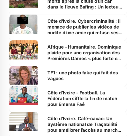
morts après la chute d’un car
dans le fleuve Bafing : Un lecteur
dénonce la légèreté du ministère
des Transports
Côte d'Ivoire. Cybercriminalité : Il
menace de publier les vidéos de
nudité d’une amie qui refuse ses
avances
Afrique - Humanitaire. Dominique
plaide pour une organisation des
Premières Dames « plus forte et
influente, dont l'impact s'affirme
sur la scène internationale »
TF1 : une photo fake qui fait des
vagues
Côte d’Ivoire - Football. La
Fédération siffle la fin de match
pour Emerse Faé
Côte d’Ivoire. Café-cacao: Un
Système national de Traçabilité
pour améliorer l’accès au marché
international