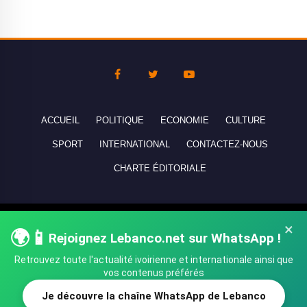
ACCUEIL
POLITIQUE
ECONOMIE
CULTURE
SPORT
INTERNATIONAL
CONTACTEZ-NOUS
CHARTE ÉDITORIALE
Copyright © 2010-2026 lebanco.net - Tous droits de reproduction
×
🌍📱
Rejoignez Lebanco.net sur WhatsApp !
réservés - All rights reserved.
Retrouvez toute l'actualité ivoirienne et internationale ainsi que
vos contenus préférés
Je découvre la chaîne WhatsApp de Lebanco