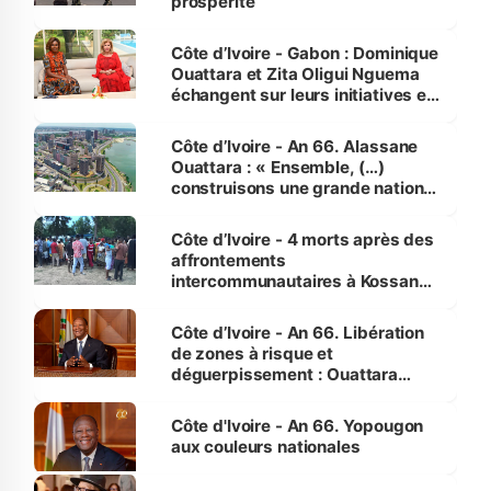
prospérité
Côte d’Ivoire - Gabon : Dominique
Ouattara et Zita Oligui Nguema
échangent sur leurs initiatives en
faveur des femmes et des
enfants
Côte d’Ivoire - An 66. Alassane
Ouattara : « Ensemble, (…)
construisons une grande nation
pour nous-mêmes et pour les
générations futures »
Côte d’Ivoire - 4 morts après des
affrontements
intercommunautaires à Kossandji
(Alepé) - Notre correspondant au
milieu des sinistrés
Côte d’Ivoire - An 66. Libération
de zones à risque et
déguerpissement : Ouattara
assure du « strict respect de
l'Etat de droit pour préserver les
Côte d'Ivoire - An 66. Yopougon
vies humaines »
aux couleurs nationales