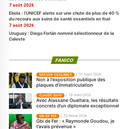
7 août 2026
Ebola : l’UNICEF alerte sur une chute de plus de 40 %
du recours aux soins de santé essentiels en Ituri
7 août 2026
Uruguay : Diego Forlán nommé sélectionneur de la
Celeste
FANICO
31 mars 2026
‎DAOUDA COULIBALY
Non à l'exposition publique des
plaques d'immatriculation
26 mars 2026
CLAUDE SAHY
Avec Alassane Ouattara, les résultats
concrets d’un diplomate exceptionnel
22 février 2026
GBI DE FER
Gbi de Fer : « Raymonde Goudou, je
t’avais prévenue »