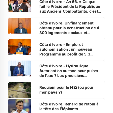
Côte d’Ivoire - An 66. « Ce que
fait le Président de la République
aux Anciens Combattants, c'est
inédit » (Cne Yassoungo Koné ®)
Côte d’Ivoire. Un financement
obtenu pour la construction de 4
300 logements sociaux et
économiques à Abidjan, Bouaké
et Yamoussoukro
Côte d’Ivoire - Emploi et
autonomisation : un nouveau
Programme au profit de 5,3
millions de jeunes
Côte d’Ivoire - Hydraulique.
Autorisation ou taxe pour puiser
de l’eau ? Les précisions
d’Assahoré
Requiem pour le N’Zi (ou pour
mon pays ?)
Côte d’Ivoire. Renard de retour à
la tête des Éléphants