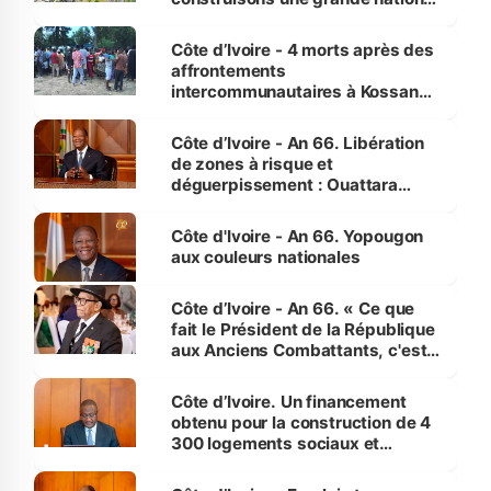
pour nous-mêmes et pour les
générations futures »
Côte d’Ivoire - 4 morts après des
affrontements
intercommunautaires à Kossandji
(Alepé) - Notre correspondant au
milieu des sinistrés
Côte d’Ivoire - An 66. Libération
de zones à risque et
déguerpissement : Ouattara
assure du « strict respect de
l'Etat de droit pour préserver les
Côte d'Ivoire - An 66. Yopougon
vies humaines »
aux couleurs nationales
Côte d’Ivoire - An 66. « Ce que
fait le Président de la République
aux Anciens Combattants, c'est
inédit » (Cne Yassoungo Koné ®)
Côte d’Ivoire. Un financement
obtenu pour la construction de 4
300 logements sociaux et
économiques à Abidjan, Bouaké
et Yamoussoukro