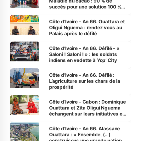
Maladie du cacao : 90 % de
succès pour une solution 100 %
made in Côte d'Ivoire
Côte d’Ivoire - An 66. Ouattara et
Oligui Nguema : rendez vous au
Palais après le défilé
Côte d’Ivoire - An 66. Défilé - «
Saloni ! Saloni ! » : les soldats
indiens en vedette à Yop’ City
Côte d’Ivoire - An 66. Défilé :
L’agriculture sur les chars de la
prospérité
Côte d’Ivoire - Gabon : Dominique
Ouattara et Zita Oligui Nguema
échangent sur leurs initiatives en
faveur des femmes et des
enfants
Côte d’Ivoire - An 66. Alassane
Ouattara : « Ensemble, (…)
construisons une grande nation