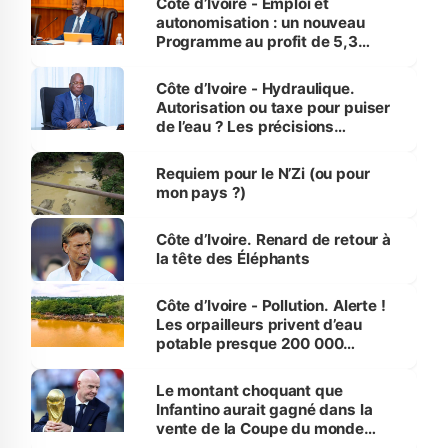
Côte d’Ivoire - Emploi et
autonomisation : un nouveau
Programme au profit de 5,3
millions de jeunes
Côte d’Ivoire - Hydraulique.
Autorisation ou taxe pour puiser
de l’eau ? Les précisions
d’Assahoré
Requiem pour le N’Zi (ou pour
mon pays ?)
Côte d’Ivoire. Renard de retour à
la tête des Éléphants
Côte d’Ivoire - Pollution. Alerte !
Les orpailleurs privent d’eau
potable presque 200 000
habitants autour d’Agboville
Le montant choquant que
Infantino aurait gagné dans la
vente de la Coupe du monde
révélé