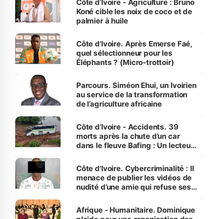
Côte d’Ivoire - Agriculture : Bruno
Koné cible les noix de coco et de
palmier à huile
Côte d’Ivoire. Après Emerse Faé,
quel sélectionneur pour les
Éléphants ? (Micro-trottoir)
Parcours. Siméon Ehui, un Ivoirien
au service de la transformation
de l’agriculture africaine
Côte d’Ivoire - Accidents. 39
morts après la chute d’un car
dans le fleuve Bafing : Un lecteur
dénonce la légèreté du ministère
des Transports
Côte d'Ivoire. Cybercriminalité : Il
menace de publier les vidéos de
nudité d’une amie qui refuse ses
avances
Afrique - Humanitaire. Dominique