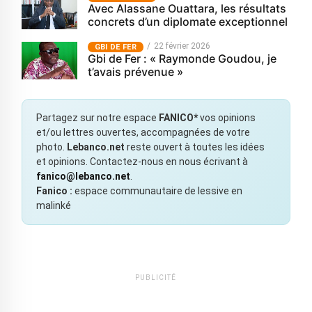
Avec Alassane Ouattara, les résultats
concrets d’un diplomate exceptionnel
22 février 2026
GBI DE FER
Gbi de Fer : « Raymonde Goudou, je
t’avais prévenue »
Partagez sur notre espace
FANICO*
vos opinions
et/ou lettres ouvertes, accompagnées de votre
photo.
Lebanco.net
reste ouvert à toutes les idées
et opinions. Contactez-nous en nous écrivant à
fanico@lebanco.net
.
Fanico :
espace communautaire de lessive en
malinké
PUBLICITÉ