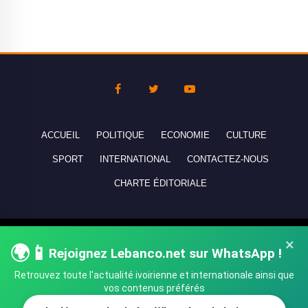
ACCUEIL
POLITIQUE
ECONOMIE
CULTURE
SPORT
INTERNATIONAL
CONTACTEZ-NOUS
CHARTE ÉDITORIALE
Copyright © 2010-2026 lebanco.net - Tous droits de reproduction
×
🌍📱
Rejoignez Lebanco.net sur WhatsApp !
réservés - All rights reserved.
Retrouvez toute l'actualité ivoirienne et internationale ainsi que
vos contenus préférés