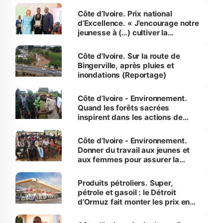
Côte d’Ivoire. Prix national
d’Excellence. « J’encourage notre
jeunesse à (…) cultiver la
compétence et l’intégrité »
(Alassane Ouattara
Côte d'Ivoire. Sur la route de
Bingerville, après pluies et
inondations (Reportage)
Côte d’Ivoire - Environnement.
Quand les forêts sacrées
inspirent dans les actions de
reboisement
Côte d’Ivoire - Environnement.
Donner du travail aux jeunes et
aux femmes pour assurer la
protection des espèces
menacées
Produits pétroliers. Super,
pétrole et gasoil : le Détroit
d’Ormuz fait monter les prix en
Côte d’Ivoire