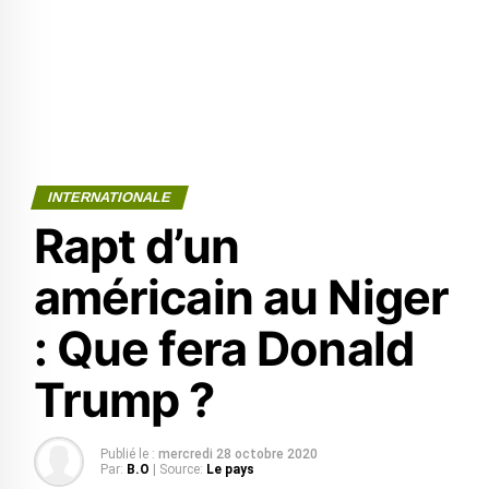
INTERNATIONALE
Rapt d’un
américain au Niger
: Que fera Donald
Trump ?
Publié le :
mercredi 28 octobre 2020
Par:
B.O
| Source:
Le pays