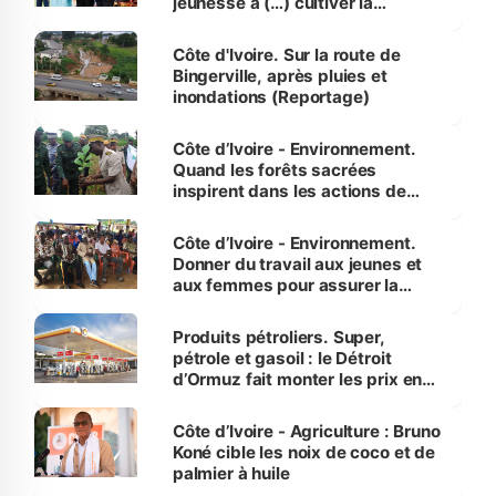
jeunesse à (…) cultiver la
compétence et l’intégrité »
(Alassane Ouattara
Côte d'Ivoire. Sur la route de
Bingerville, après pluies et
inondations (Reportage)
Côte d’Ivoire - Environnement.
Quand les forêts sacrées
inspirent dans les actions de
reboisement
Côte d’Ivoire - Environnement.
Donner du travail aux jeunes et
aux femmes pour assurer la
protection des espèces
menacées
Produits pétroliers. Super,
pétrole et gasoil : le Détroit
d’Ormuz fait monter les prix en
Côte d’Ivoire
Côte d’Ivoire - Agriculture : Bruno
Koné cible les noix de coco et de
palmier à huile