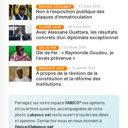
31 mars 2026
‎DAOUDA COULIBALY
Non à l'exposition publique des
plaques d'immatriculation
26 mars 2026
CLAUDE SAHY
Avec Alassane Ouattara, les résultats
concrets d’un diplomate exceptionnel
22 février 2026
GBI DE FER
Gbi de Fer : « Raymonde Goudou, je
t’avais prévenue »
12 janvier 2026
MANDIAYE GAYE
À propos de la révision de la
constitution et la réforme des
institutions.
Partagez sur notre espace
FANICO*
vos opinions
et/ou lettres ouvertes, accompagnées de votre
photo.
Lebanco.net
reste ouvert à toutes les idées
et opinions. Contactez-nous en nous écrivant à
fanico@lebanco.net
.