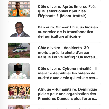
Côte d’Ivoire. Après Emerse Faé,
quel sélectionneur pour les
Éléphants ? (Micro-trottoir)
Parcours. Siméon Ehui, un Ivoirien
au service de la transformation
de l’agriculture africaine
Côte d’Ivoire - Accidents. 39
morts après la chute d’un car
dans le fleuve Bafing : Un lecteur
dénonce la légèreté du ministère
des Transports
Côte d'Ivoire. Cybercriminalité : Il
menace de publier les vidéos de
nudité d’une amie qui refuse ses
avances
Afrique - Humanitaire. Dominique
plaide pour une organisation des
Premières Dames « plus forte et
influente, dont l'impact s'affirme
sur la scène internationale »