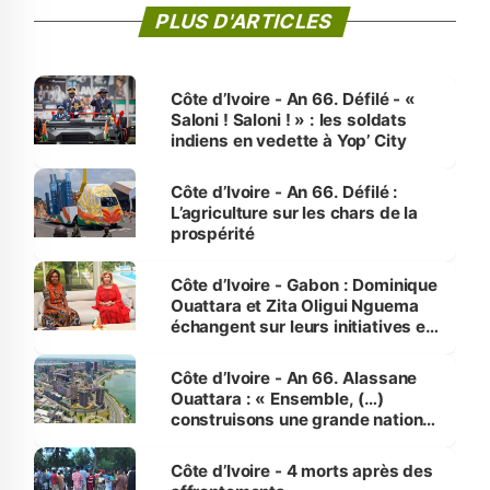
PLUS D'ARTICLES
Côte d’Ivoire - An 66. Défilé - «
Saloni ! Saloni ! » : les soldats
indiens en vedette à Yop’ City
Côte d’Ivoire - An 66. Défilé :
L’agriculture sur les chars de la
prospérité
Côte d’Ivoire - Gabon : Dominique
Ouattara et Zita Oligui Nguema
échangent sur leurs initiatives en
faveur des femmes et des
enfants
Côte d’Ivoire - An 66. Alassane
Ouattara : « Ensemble, (…)
construisons une grande nation
pour nous-mêmes et pour les
générations futures »
Côte d’Ivoire - 4 morts après des