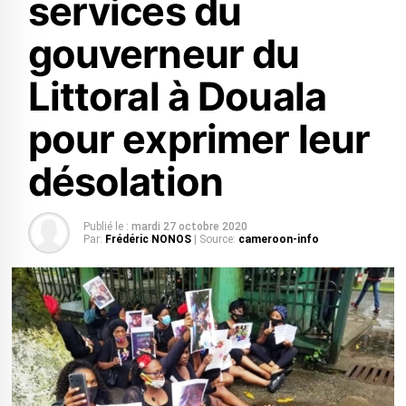
services du
gouverneur du
Littoral à Douala
pour exprimer leur
désolation
Publié le :
mardi 27 octobre 2020
Par:
Frédéric NONOS
| Source:
cameroon-info