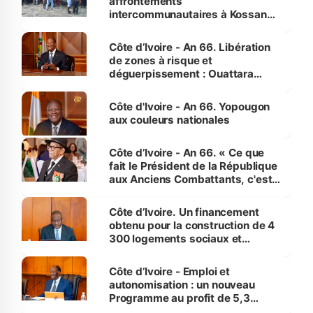
affrontements
intercommunautaires à Kossandji
(Alepé) - Notre correspondant au
milieu des sinistrés
Côte d’Ivoire - An 66. Libération
de zones à risque et
déguerpissement : Ouattara
assure du « strict respect de
l'Etat de droit pour préserver les
Côte d'Ivoire - An 66. Yopougon
vies humaines »
aux couleurs nationales
Côte d’Ivoire - An 66. « Ce que
fait le Président de la République
aux Anciens Combattants, c'est
inédit » (Cne Yassoungo Koné ®)
Côte d’Ivoire. Un financement
obtenu pour la construction de 4
300 logements sociaux et
économiques à Abidjan, Bouaké
et Yamoussoukro
Côte d’Ivoire - Emploi et
autonomisation : un nouveau
Programme au profit de 5,3
millions de jeunes