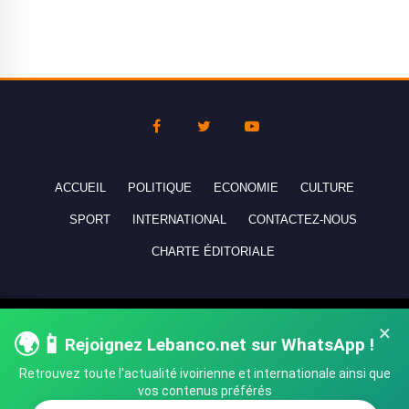
ACCUEIL
POLITIQUE
ECONOMIE
CULTURE
SPORT
INTERNATIONAL
CONTACTEZ-NOUS
CHARTE ÉDITORIALE
Copyright © 2010-2026 lebanco.net - Tous droits de reproduction
×
🌍📱
Rejoignez Lebanco.net sur WhatsApp !
réservés - All rights reserved.
Retrouvez toute l'actualité ivoirienne et internationale ainsi que
vos contenus préférés