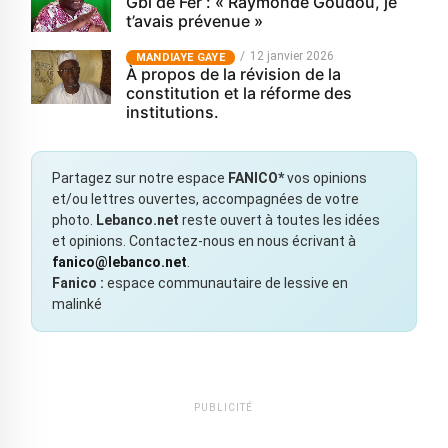
Gbi de Fer : « Raymonde Goudou, je
t’avais prévenue »
12 janvier 2026
MANDIAYE GAYE
À propos de la révision de la
constitution et la réforme des
institutions.
Partagez sur notre espace
FANICO*
vos opinions
et/ou lettres ouvertes, accompagnées de votre
photo.
Lebanco.net
reste ouvert à toutes les idées
et opinions. Contactez-nous en nous écrivant à
fanico@lebanco.net
.
Fanico :
espace communautaire de lessive en
malinké
PUBLICITÉ