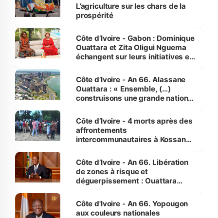
L’agriculture sur les chars de la
prospérité
Côte d’Ivoire - Gabon : Dominique
Ouattara et Zita Oligui Nguema
échangent sur leurs initiatives en
faveur des femmes et des
enfants
Côte d’Ivoire - An 66. Alassane
Ouattara : « Ensemble, (…)
construisons une grande nation
pour nous-mêmes et pour les
générations futures »
Côte d’Ivoire - 4 morts après des
affrontements
intercommunautaires à Kossandji
(Alepé) - Notre correspondant au
milieu des sinistrés
Côte d’Ivoire - An 66. Libération
de zones à risque et
déguerpissement : Ouattara
assure du « strict respect de
l'Etat de droit pour préserver les
Côte d'Ivoire - An 66. Yopougon
vies humaines »
aux couleurs nationales