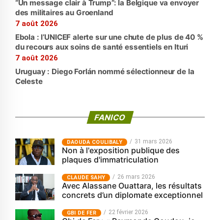
“Un message clair à Trump”: la Belgique va envoyer
des militaires au Groenland
7 août 2026
Ebola : l’UNICEF alerte sur une chute de plus de 40 %
du recours aux soins de santé essentiels en Ituri
7 août 2026
Uruguay : Diego Forlán nommé sélectionneur de la
Celeste
FANICO
31 mars 2026
‎DAOUDA COULIBALY
Non à l'exposition publique des
plaques d'immatriculation
26 mars 2026
CLAUDE SAHY
Avec Alassane Ouattara, les résultats
concrets d’un diplomate exceptionnel
22 février 2026
GBI DE FER