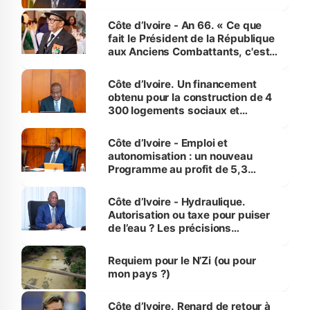
Côte d’Ivoire - An 66. « Ce que
fait le Président de la République
aux Anciens Combattants, c'est
inédit » (Cne Yassoungo Koné ®)
Côte d’Ivoire. Un financement
obtenu pour la construction de 4
300 logements sociaux et
économiques à Abidjan, Bouaké
et Yamoussoukro
Côte d’Ivoire - Emploi et
autonomisation : un nouveau
Programme au profit de 5,3
millions de jeunes
Côte d’Ivoire - Hydraulique.
Autorisation ou taxe pour puiser
de l’eau ? Les précisions
d’Assahoré
Requiem pour le N’Zi (ou pour
mon pays ?)
Côte d’Ivoire. Renard de retour à