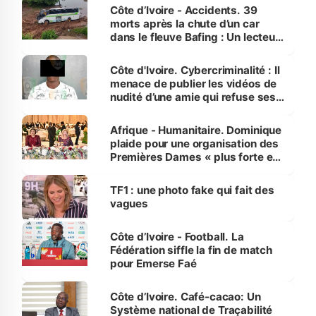
Côte d’Ivoire - Accidents. 39
morts après la chute d’un car
dans le fleuve Bafing : Un lecteur
dénonce la légèreté du ministère
des Transports
Côte d'Ivoire. Cybercriminalité : Il
menace de publier les vidéos de
nudité d’une amie qui refuse ses
avances
Afrique - Humanitaire. Dominique
plaide pour une organisation des
Premières Dames « plus forte et
influente, dont l'impact s'affirme
sur la scène internationale »
TF1 : une photo fake qui fait des
vagues
Côte d’Ivoire - Football. La
Fédération siffle la fin de match
pour Emerse Faé
Côte d’Ivoire. Café-cacao: Un
Système national de Traçabilité